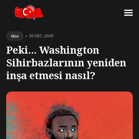
Search
•
for
30 DEC, 2025
Nba
Blog
Peki... Washington
Sihirbazlarının yeniden
inşa etmesi nasıl?