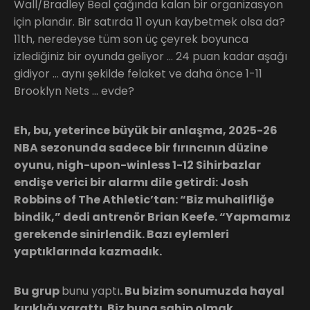
Wall/Bradley Beal çağında kalan bir organizasyon
için plandır. Bir satırda 11 oyun kaybetmek olsa da?
11th, neredeyse tüm son üç çeyrek boyunca
izlediğiniz bir oyunda geliyor … 24 puan kadar aşağı
gidiyor … aynı şekilde felaket ve daha önce 1-11
Brooklyn Nets … evde?
Eh, bu, yeterince büyük bir anlaşma, 2025-26
NBA sezonunda sadece bir fırıncının düzine
oyunu, nigh-upon-winless 1-12 Sihirbazlar
endişe verici bir alarmı dile getirdi: Josh
Robbins of The Athletic’tan: “Biz muhalifliğe
bindik,” dedi antrenör Brian Keefe. “Yapmamız
gerekende sinirlendik. Bazı eylemleri
yaptıklarında kazmadık.
Bu grup
bunu yaptı
. Bu bizim sonumuzda hayal
kırıklığı yarattı. Biz buna sahip olmak