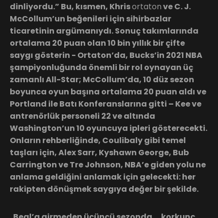
dinliyordu.” Bu, kısmen, Khris
ortaton
ve C. J.
McCollum’un beğenileri için sihirbazlar
ticaretinin argümanıydı. Sonuç takımlarında
ortalama 20 puan olan 10 bin yıllık bir çifte
saygı gösterin - Ortaton’da, Bucks’in 2021 NBA
şampiyonluğunda önemli bir rol oynayan üç
zamanlı All-Star; McCollum’da, 10 düz sezon
boyunca oyun başına ortalama 20 puan aldı ve
Portland ile Batı Konferanslarına gitti – Kee ve
antrenörlük personeli 22 ve altında
Washington’un 10 oyuncuya ipleri gösterecekti.
Onların rehberliğinde, Coulibaly gibi temel
taşları için, Alex Sarr, Kyshawn George, Bub
Carrington ve Tre Johnson, NBA’e giden yolu ne
anlama geldiğini anlamak için gelecekti: her
rakipten dönüşmek saygıya değer bir şekilde.
. Beal’a girmeden üçüncü sezonda … korkunç