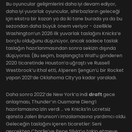
Bu oyuncular gelişimlerini daha iyi devam ediyor,
daha iyi yuvarlak oyuncular, sihirbazların geleceği
için ekstra bir kazan ya da iki tane burada ya da bu
sezondan daha büyük önem veriyor - özellikle
Washington’un 2026 ilk yuvarlak taslağını Knicks’e
borçlu olduğunu düşünüyor, ancak sadece taslak
taslağın hazırlanmasından sonra sekizin dışında
düşüyorsa. (Bu seçim, başlangıçta Wall’u gönderen
2020 ticaretinde Houston’a uğraştı ve Russell
Westbrook’u ithal etti, Alperen Şengün’ü bir Rocket
yapan 2021’de Oklahoma City’ya kadar yaraladı.
Daha sonra 2022’de New York’a indi
draft
gece
anlaşması, Thunder’ın Ousmane Dieng’i
hazırlamasına izin verdi … ve Knicks’in ücretsiz
ajansta Jalen Brunson’ı imzalamasına yardımcı oldu.
Geleceğin taslağını içeren ticaretler: Seni
gerçekten Charlie’ye Pepe Silvia’yı takip etmeye