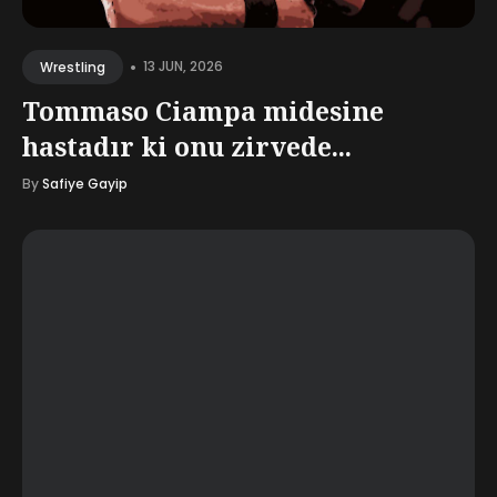
•
13 JUN, 2026
Wrestling
Tommaso Ciampa midesine
hastadır ki onu zirvede...
By
Safiye Gayip