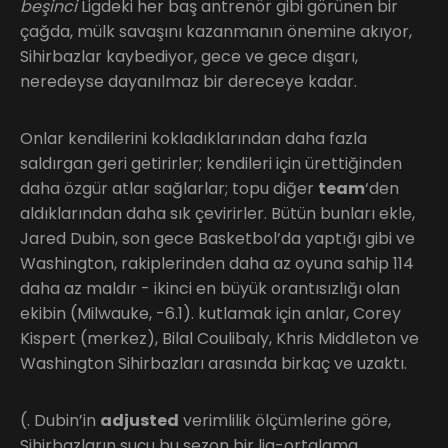
beşinci
Ligdeki her baş antrenör gibi görünen bir
çağda, mülk savaşını kazanmanın önemine akıyor,
Sihirbazlar kaybediyor, gece ve gece dışarı,
neredeyse dayanılmaz bir dereceye kadar.
Onlar kendilerini kokladıklarından daha fazla
saldırgan geri getirirler; kendileri için ürettiğinden
daha özgür atlar sağlarlar; topu diğer
team
‘den
aldıklarından daha sık çevirirler. Bütün bunları ekle,
Jared Dubin, son gece Basketbol’da yaptığı gibi ve
Washington, rakiplerinden daha az oyuna sahip 114
daha az maldır - ikinci en büyük orantısızlığı olan
ekibin (Milwauke, -6.1). kutlamak için anlar, Corey
Kispert (merkez), Bilal Coulibaly, Khris Middleton ve
Washington Sihirbazları arasında birkaç ve uzaktı.
(. Dubin’in
adjusted
verimlilik ölçümlerine göre,
Sihirbazların suçu bu sezon bir lig-ortalama