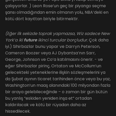
çalışıyorlar. ) Leon Rose’un geç bir piyango seçme
şansı olmadığından emin olmanın yolu, NBA’deki en
kötü dört kayıttan biriyle bitirmektir.
(Eğer ilk sekizde toprak yapmazsa, Wiz sadece New
York’a iki
future
ikinci turcular borçludur.
Çok daha
iyi.) Sihirbazlar bunu yapar ve Darryn Peterson,
Cameron Boozer veya AJ Dybantsa’nın Sarr,
George, Johnson ve Co’a katılmasını önerir. - ve
eğer Sihirbazlar pirinç, Ortaton ve McCollum’un
gelecekteki yeteneklerine ilişkin sözleşmelerini ya
da Şubat ayının ticaret tarihinden önce veya bu yaz,
Washington’un maaş alanındaki 100 milyondan fazla
bir araya gelebileceğinde – o zaman bir gün bütün
bu yanlış “eskiden yeniden inşa et” ortadan
kaldırılacak ve kötü bir rüyadan daha az
hissedilecek.