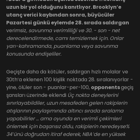
uzun bir yol olduğunu kanıtlıyor. Brooklyn’e
utanç verici kaybından sonra, büyücüler
Pazartesi günkü eylemde 28. sırada saldırgan
verimsiz
, savunma verimliliği ve 30. - son - net
derecelendirmede, camı temizlemek için. Onlar
yarı-kahramanda, puanlama veya savunma
konusunda endişeliler.
Geçişte daha da kötüler, saldırgan hızlı molalar ve
30th’a eklenen 100 kişilik noktada 28. sıralanıyorlar -
yine, ölüler son - puanlar-per-100,
opponents
geçiş
şansları üzerinde eklendi
Üç nokta deneylerini
sınırlayabildiler, uzun mesafeden gelen rakiplerin
atışlarının paylaşımında altıncı sırada sıralama
yapabilirler … ama oyunda en verimli çekimleri
önlemek için başarısız oldu, rakiplerin neredeyse%
34’ünü doğrudan itiraf ederek, NBA’de en yüksek