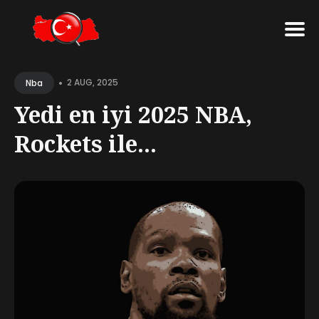
Search
•
for
2 AUG, 2025
Nba
Blog
Yedi en iyi 2025 NBA,
Rockets ile...