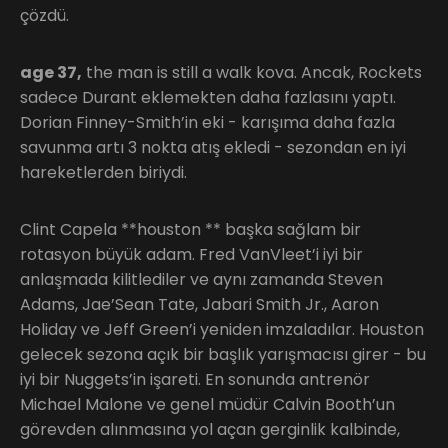
çözdü.
age 37,
the man is still a walk kova. Ancak, Rockets
sadece Durant eklemekten daha fazlasını yaptı.
Dorian Finney-Smith’in eki - karışıma daha fazla
savunma artı 3 nokta atış ekledi - sezondan en iyi
hareketlerden biriydi.
Clint Capela **houston ** başka sağlam bir
rotasyon büyük adam. Fred VanVleet’i iyi bir
anlaşmada kilitlediler ve aynı zamanda Steven
Adams, Jae’Sean Tate, Jabari Smith Jr., Aaron
Holiday ve Jeff Green’i yeniden imzaladılar. Houston
gelecek sezona açık bir başlık yarışmacısı girer - bu
iyi bir Nuggets’in işareti. En sonunda antrenör
Michael Malone ve genel müdür Calvin Booth’un
görevden alınmasına yol açan gerginlik kalbinde,