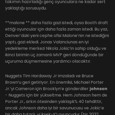
takımın hazırladığı genç oyunculara ne kadar sert
yaklaştığı sorusuydu.
**malone ** daha fazla gazi istedi, oysa Booth draft
ettiği oyuncular için daha fazla zaman istedi. Bu yaz,
Denver’daki yeni cephe ofisi Malone’nin ne istediğini
yaptı, gazi ekledi. Jonas Valanciunas en iyi
yedekleme merkezi Nikola Jokic’in sahip olduğu ve
ikinci birimin üç zamanlı MVP geri döndüğünde bir
uçuruma düşmemesine yardımcı olacaktır.
Nuggets Tim Hardaway Jr imzaladı ve Bruce
Brown’u geri getiriyor. En önemlisi, Michael Porter
Jr.‘yi Cameron için Brooklyn’e gönderdiler
johnson
- Nuggets için bir yükseltme. Hem Johnson hem de
Porter Jr., arkın ötesinden yaklaşık% 40 tehdittir,
ancak Johnson daha iyi bir savunucusu ve Jokic’e
bir daha tutarlı, yüksek-IQ oyuncudur (bir 2032