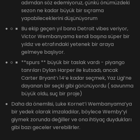
adımdan söz edemiyoruz, çünkü önümüzdeki
sezon ne kadar büyük bir sıçrama
yapabileceklerini düşünüyorum
Bu ekip geçen yıl bana Detroit vibes veriyor,
Victor Wembanyama kendi başına süper bir
yıldız ve etrafındaki yetenek bir araya
gelmeye başlıyor.
**spurs ** büyük bir taslak vardı - piyango
tanrıları Dylan Harper ile kutsadı, ancak
Carter Bryant’ı 14’e kadar seçmek, Yaz Ligi’ne
dayanan bir seçki gibi görünüyordu ( savunma
büyük oldu, suç bir proje)
Daha da önemlisi, Luke Kornet’i Wembanyama’ya
bir yedek olarak imzaladılar, böylece Wemby’yi
giymek zorunda değiller ve ona ihtiyaç duydukları
gibi bazı geceler verebilirler.