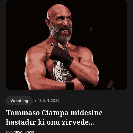
•
13 JUN, 2026
Wrestling
Tommaso Ciampa midesine
hastadır ki onu zirvede...
By
Safiye Gayip