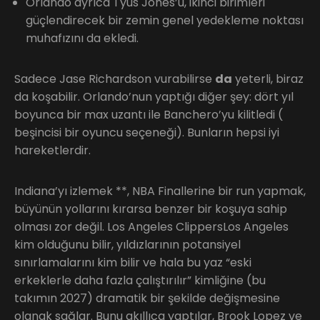
Orlando ayrıca Tyus Jones’u, ikinci birimleri
güçlendirecek bir zemin genel yedekleme noktası
muhafızını da ekledi.
Sadece Jase Richardson vurabilirse
da
yeterli, biraz
da koşabilir. Orlando’nun yaptığı diğer şey: dört yıl
boyunca bir max uzantı ile Banchero’yu kilitledi (
beşincisi bir oyuncu seçeneği). Bunların hepsi iyi
hareketlerdir.
Indiana’yı izlemek **, NBA Finallerine bir run yapmak,
büyünün yollarını kırarsa benzer bir koşuya sahip
olması zor değil. Los Angeles ClippersLos Angeles
kim olduğunu bilir, yıldızlarının potansiyel
sınırlamalarını kim bilir ve hala bu yaz “eski
erkeklerle daha fazla çalıştırılır” kimliğine (bu
takımın 2027) dramatik bir şekilde değişmesine
olanak sağlar. Bunu akıllıca yaptılar, Brook Lopez ve