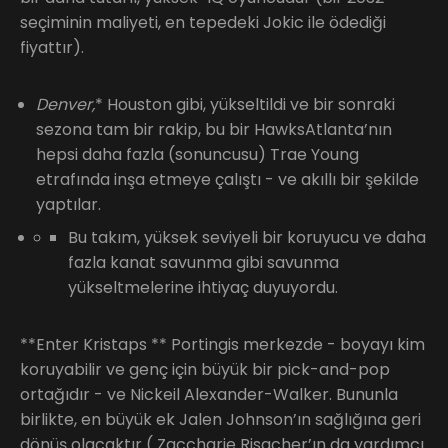
seçiminin maliyeti, en tepedeki Jokic ile ödediği
fiyattır).
Denver,
* Houston gibi, yükseltildi ve bir sonraki
sezona tam bir rakip, bu bir HawksAtlanta’nın
hepsi daha fazla (sonuncusu) Trae Young
etrafında inşa etmeye çalıştı - ve akıllı bir şekilde
yaptılar.
Bu takım, yüksek seviyeli bir koruyucu ve daha
fazla kanat savunma gibi savunma
yükseltmelerine ihtiyaç duyuyordu.
**Enter Kristaps ** Portingis merkezde - boyayı kim
koruyabilir ve genç için büyük bir pick-and-pop
ortağıdır - ve Nickeil Alexander-Walker. Bununla
birlikte, en büyük ek Jalen Johnson’ın sağlığına geri
dönüş olacaktır ( Zaccharie Risacher’ın da yardımcı