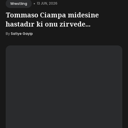
•
13 JUN, 2026
Wrestling
Tommaso Ciampa midesine
hastadır ki onu zirvede...
By
Safiye Gayip