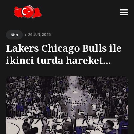
Search
•
for
26 JUN, 2025
Nba
Blog
Lakers Chicago Bulls ile
ikinci turda hareket...