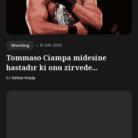
•
13 JUN, 2026
Wrestling
Tommaso Ciampa midesine
hastadır ki onu zirvede...
By
Safiye Gayip