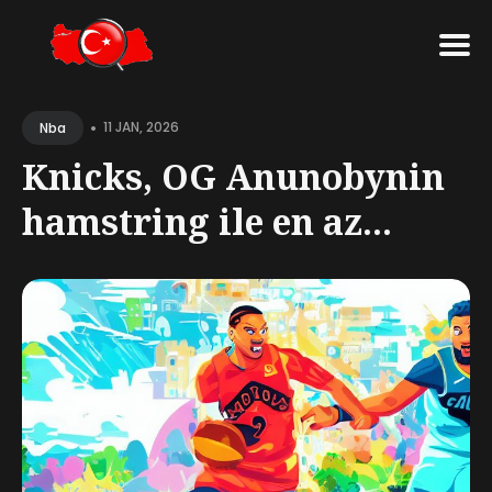
Search
•
for
11 JAN, 2026
Nba
Blog
Knicks, OG Anunobynin
hamstring ile en az...