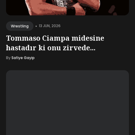
•
13 JUN, 2026
Wrestling
Tommaso Ciampa midesine
hastadır ki onu zirvede...
By
Safiye Gayip