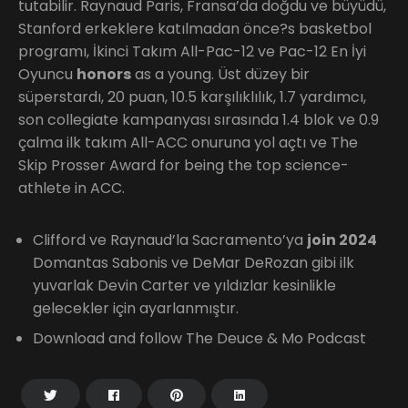
tutabilir. Raynaud Paris, Fransa’da doğdu ve büyüdü,
Stanford erkeklere katılmadan önce?s basketbol
programı, İkinci Takım All-Pac-12 ve Pac-12 En İyi
Oyuncu
honors
as a young. Üst düzey bir
süperstardı, 20 puan, 10.5 karşılıklılık, 1.7 yardımcı,
son collegiate kampanyası sırasında 1.4 blok ve 0.9
çalma ilk takım All-ACC onuruna yol açtı ve The
Skip Prosser Award for being the top science-
athlete in ACC.
Clifford ve Raynaud’la Sacramento’ya
join 2024
Domantas Sabonis ve DeMar DeRozan gibi ilk
yuvarlak Devin Carter ve yıldızlar kesinlikle
gelecekler için ayarlanmıştır.
Download and follow The Deuce & Mo Podcast