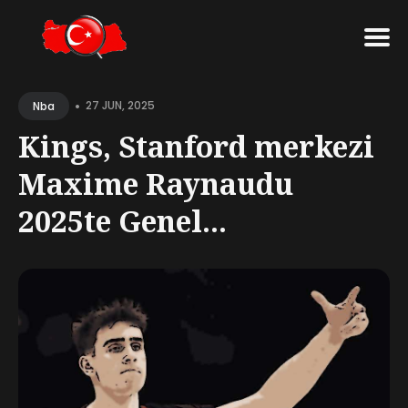
Search
•
for
27 JUN, 2025
Nba
Blog
Kings, Stanford merkezi
Maxime Raynaudu
2025te Genel...