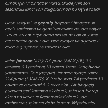
olmak için iyi bir haber varsa, Giddey’nin son
sezondaki ikinci yarı dalgalanması bu kişiye taşıdı.
Onun sezgisel ve
geçmiş
, boyada Chicago’nun
geçiş saldırısına ve genel verimlilike devam ediyor.
Sürücüleri onun için daha fiziksel, hoş bir büyüme
alanı haline geldi. Hala 3’leri vuruyor ve dışarıdaki-
dribble girişimleriyle kızartma aldı.
Jalen
johnson
(ATL): 21.8 puan (64/38/81), 9.6
karşılıklı, 6.3 yardımcı, 1.8 çalma Traee Genç bir diz
yaralanması ile aşağı gitti, Johnson ayağa kalktı:
22.4 puan (63/46/78, 10.9 rebounds, 7.4 yardımcı, 1.9
çalma ve oyundaki 6-2 rekor oldu. Elit bir geçiş
puanının geri kalanına ek olarak, Johnson, bir top
ekran başlatıcı ve fırsat merkezi olarak yarı
mahkeme suçlarının daha fazla mülkiyetini aldı.