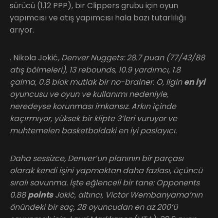
sürücü (1.12 PPP), bir Clippers grubu için oyun
yapımcısı ve atış yapımcısı hala bazı tutarlılığı
arıyor.
. Nikola Jokić
, Denver Nuggets: 28.7 puan (77/43/88
atış bölmeleri), 13 rebounds, 10.9 yardımcı, 1.8
çalma, 0.8 blok mutlak bir no-brainer. O, ligin
en iyi
oyuncusu ve oyun ve kullanımı nedeniyle,
neredeyse korunması imkansız. Arkın içinde
kaçırmıyor, yüksek bir klipte 3’leri vuruyor ve
muhtemelen basketboldaki en iyi paslayıcı.
Daha sessizce, Denver’un planının bir parçası
olarak kendi işini yapmaktan daha fazlası, üçüncü
sıralı savunma. İşte eğlenceli bir tane: Opponents
0.88
points
Jokić, altıncı, Victor Wembanyama’nın
önündeki bir saç, 28 oyuncudan en az 200’ü