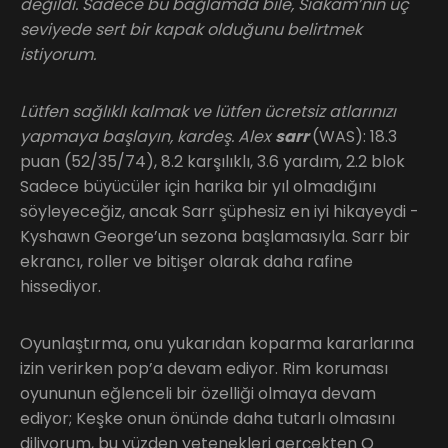
değildi. Sadece bu bağlamda bile, Siakam’nın üç
seviyede sert bir kapak olduğunu belirtmek
istiyorum.
Lütfen sağlıklı kalmak ve lütfen ücretsiz atlarınızı
yapmaya başlayın, kardeş. Alex
sarr
(WAS): 18.3
puan (52/35/74), 8.2 karşılıklı, 3.6 yardım, 2.2 blok
Sadece büyücüler için harika bir yıl olmadığını
söyleyeceğiz, ancak Sarr şüphesiz en iyi hikayeydi -
Kyshawn George’un sezona başlamasıyla. Sarr bir
ekrancı, roller ve bitişer olarak daha rafine
hissediyor.
Oyunlaştırma, onu yukarıdan koparma kararlarına
izin verirken pop’a devam ediyor. Rim koruması
oyununun eğlenceli bir özelliği olmaya devam
ediyor; Keşke onun önünde daha tutarlı olmasını
diliyorum, bu yüzden yetenekleri gerçekten O