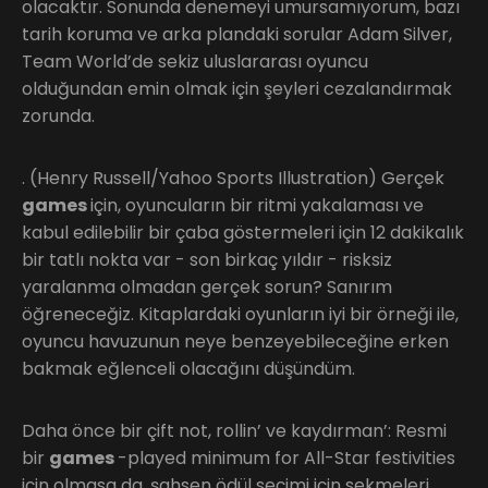
olacaktır. Sonunda denemeyi umursamıyorum, bazı
tarih koruma ve arka plandaki sorular Adam Silver,
Team World’de sekiz uluslararası oyuncu
olduğundan emin olmak için şeyleri cezalandırmak
zorunda.
. (Henry Russell/Yahoo Sports Illustration) Gerçek
games
için, oyuncuların bir ritmi yakalaması ve
kabul edilebilir bir çaba göstermeleri için 12 dakikalık
bir tatlı nokta var - son birkaç yıldır - risksiz
yaralanma olmadan gerçek sorun? Sanırım
öğreneceğiz. Kitaplardaki oyunların iyi bir örneği ile,
oyuncu havuzunun neye benzeyebileceğine erken
bakmak eğlenceli olacağını düşündüm.
Daha önce bir çift not, rollin’ ve kaydırman’: Resmi
bir
games
-played minimum for All-Star festivities
için olmasa da, şahsen ödül seçimi için sekmeleri