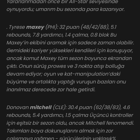
Yararlanmadan önce bir All-Star seviyesinde
oynuyordu; umarım bu sezonda para kazanıyor.
. Tyrese
maxey
(PHI): 32 puan (48/42/88), 5.1
rebounds, 7.8 yardımcı, 1.4 çalma, 0.8 blok Bu
Maxey’in ekibini aramak için sadece zaman olabilir.
Gemideki kariyer yüksekleri kendileri için konuşuyor,
ancak komut Maxey tüm sezon boyunca ekrandan
çıktı. Onun sürüş prowes ve 3 nokta atışı bolluğa
devam ediyor; oyun ve kat-manipulation’daki
büyüme ve ortalıkta yaptığı vuruşun bazıları onu
inanılmaz derecede zor hale getirdi.
Donovan
mitchell
(CLE): 30.4 puan (62/38/83), 4.6
rebounds, 5.4 yardımcı, 1.5 çalma Üçüncü kontroller
için eşitsiz bir sezon oldu, ancak Mitchell fenomendi.
Takımları boya dokunuşlarını almak için zor
çalışmaya rağmen - sürücülerinin yaklaşık%