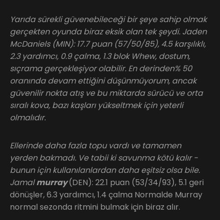
Yarıda sürekli güvenebileceği bir şeye sahip olmak
gerçekten oyunda biraz eksik olan tek şeydi. Jaden
McDaniels (MIN): 17.7 puan (57/50/85), 4.5 karşılıklı,
2.3 yardımcı, 0.9 çalma, 1.3 blok Whew, dostum,
sıçrama gerçekleşiyor olabilir. En derinden% 50
oranında devam ettiğini düşünmüyorum, ancak
güvenilir nokta atış ve bu miktarda sürücü ve orta
sıralı kova, bazı kaşları yükseltmek için yeterli
olmalıdır.
Ellerinde daha fazla topu vardı ve tamamen
yerden bakmadı. Ve tabii ki savunma kötü kalır -
bunun için kullanılanlardan daha eşitsiz olsa bile.
Jamal
murray
(DEN): 22.1 puan (53/34/93), 5.1 geri
dönüşler, 6.3 yardımcı, 1.4 çalma Normalde Murray
normal sezonda ritmini bulmak için biraz alır.