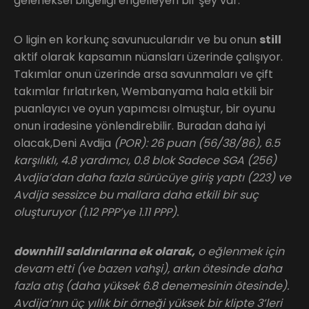
geleneksel bilgeliği engelleyen bir şey var.
O ligin en korkunç savunucularıdır ve bu onun
still
aktif olarak kapsamın nüansları üzerinde çalışıyor.
Takımlar onun üzerinde arsa savunmaları ve çift
takımlar fırlatırken, Wembanyama hala etkili bir
puanlayıcı ve oyun yapımcısı olmuştur, bir oyunu
onun iradesine yönlendirebilir. Buradan daha iyi
olacak,Deni Avdija
(POR): 26 puan (56/38/86), 6.5
karşılıklı, 4.8 yardımcı, 0.8 blok Sadece SGA (256)
Avdjia’dan daha fazla sürücüye giriş yaptı (223) ve
Avdija sessizce bu mallara daha etkili bir suç
oluşturuyor (1.12 PPP’ye 1.11 PPP).
downhill saldırılarına ek olarak,
o eğlenmek için
devam etti (ve bazen vahşi), arkın ötesinde daha
fazla atış (daha yüksek 6.8 denemesinin ötesinde).
Avdija’nın üç yıllık bir örneği yüksek bir klipte 3’leri