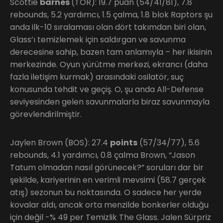
Scottie
barnes
(TOR): 19.7 puan (54/41/81), 7.8
rebounds, 5.2 yardımcı, 1.5 çalma, 1.8 blok Raptors şu
anda ilk-10 sıralaması olan dört takımdan biri olan,
Glass’ı temizlemek için saldırgan ve savunma
derecesine sahip, bazen tam anlamıyla – her ikisinin
merkezinde. Oyun yürütme merkezi, ekrancı (daha
fazla iletişim kurmak) arasındaki osilatör, suç
konusunda tehdit ve geçiş. O, şu anda All-Defense
seviyesinden gelen savunmalarla biraz savunmayla
görevlendirilmiştir.
Jaylen Brown (BOS): 27.4
points
(57/34/77), 5.6
rebounds, 4.1 yardımcı, 0.8 çalma Brown, “Jason
Tatum olmadan nasıl görünecek?” soruları dar bir
şekilde, kariyerinin en verimli mevsimi (58.7 gerçek
atış) sezonun bu noktasında. O sadece her yerde
kovalar aldı, ancak orta menzilde bonkerler olduğu
için değil -% 49 per Temizlik The Glass. Jalen Sürpriz