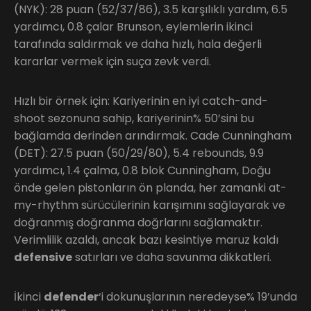
(NYK): 28 puan (52/37/86), 3.5 karşılıklı yardım, 6.5
yardımcı, 0.8 çalar Brunson, eylemlerin ikinci
tarafında saldırmak ve daha hızlı, hala değerli
kararlar vermek için suça zevk verdi.
Hızlı bir örnek için: Kariyerinin en iyi catch-and-
shoot sezonuna sahip, kariyerinin% 50’sini bu
bağlamda derinden arındırmak. Cade Cunningham
(DET): 27.5 puan (50/29/80), 5.4 rebounds, 9.9
yardımcı, 1.4 çalma, 0.8 blok Cunningham, Doğu
önde gelen pistonların ön planda, her zamanki at-
my-rhythm sürücülerinin karışımını sağlayarak ve
doğranmış doğranma doğrlarını sağlamaktır.
Verimlilik azaldı, ancak bazı kesintiye maruz kaldı
defensive
satırları ve daha savunma dikkatleri.
İkinci
defender
‘i dokunuşlarının neredeyse% 19’unda