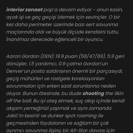
interior zanaat
pop’a devam ediyor - onun kasin,
ayak işi ve geç geçişi izlemek için sevinçler. O bir
kez daha perimeter üzerinde bazı sert savunma
maçlarında aldı ve büyük ölçüde kendisini tuttu.
İnanılmaz derecede eğlenceli bir oyuncu.
Aaron Gordon (DEN): 19.9 puan (58/47/89), 5.9 geri
dönüşler, 1.5 yardımcı, 0.9 çalma Gordon’un
Denver’un posta saldırısının önemli bir parçasıydı,
geçiş mühürleri ve rastgele korelasyonları
savunmaları için erken saat sorunlarına neden
oluyor. Bunun ötesinde, bu dude
shooting
the Skin
off the ball. Bu iyi ateş etmek, suç akışı içinde kendi
akşam yemeğinizi yapmak ve aynı zamanda
Jokić’in kesinti ve dunker spot roaming ile
geçmesinden faydalanın ve sağlam bir çok
ayrımcı savunma ilginç bir All-Star davası için