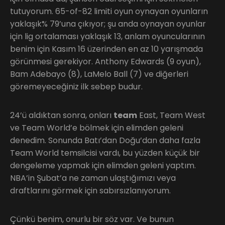
tutuyorum. 65-of-82 limiti oyun oynayan oyunların
yaklaşık% 79’una çıkıyor; şu anda oynayan oyunlar
için lig ortalaması yaklaşık 13, anlam oyuncularının
benim için Kasım 16 üzerinden en az 10 yarışmada
görünmesi gerekiyor. Anthony Edwards (9 oyun),
Bam Adebayo (8), LaMelo Ball (7) ve diğerleri
göremeyeceğiniz ilk sebep budur.
24’ü aldıktan sonra, onları
team
East, Team West
ve Team World’e bölmek için elimden geleni
denedim. Sonunda Batı’dan Doğu’dan daha fazla
Team World temsilcisi vardı, bu yüzden küçük bir
dengeleme yapmak için elimden geleni yaptım.
NBA’in Şubat’a ne zaman ulaştığımızı veya
draftlarını görmek için sabırsızlanıyorum.
Çünkü benim, onurlu bir söz var. Ve bunun