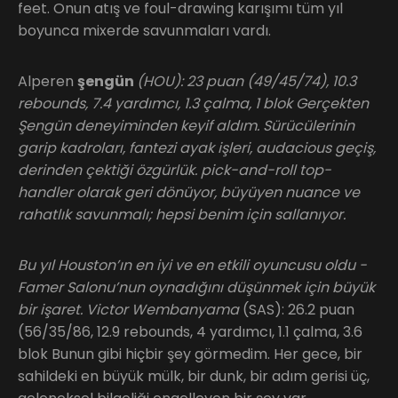
feet. Onun atış ve foul-drawing karışımı tüm yıl
boyunca mixerde savunmaları vardı.
Alperen
şengün
(HOU): 23 puan (49/45/74), 10.3
rebounds, 7.4 yardımcı, 1.3 çalma, 1 blok Gerçekten
Şengün deneyiminden keyif aldım. Sürücülerinin
garip kadroları, fantezi ayak işleri, audacious geçiş,
derinden çektiği özgürlük. pick-and-roll top-
handler olarak geri dönüyor, büyüyen nuance ve
rahatlık savunmalı; hepsi benim için sallanıyor.
Bu yıl Houston’ın en iyi ve en etkili oyuncusu oldu -
Famer Salonu’nun oynadığını düşünmek için büyük
bir işaret. Victor Wembanyama
(SAS): 26.2 puan
(56/35/86, 12.9 rebounds, 4 yardımcı, 1.1 çalma, 3.6
blok Bunun gibi hiçbir şey görmedim. Her gece, bir
sahildeki en büyük mülk, bir dunk, bir adım gerisi üç,