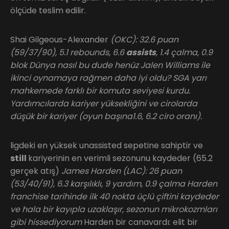
ölçüde teslim edilir.
Shai Gilgeous-Alexander
(OKC): 32.6 puan
(59/37/90), 5.1 rebounds, 6.6
assists
, 1.4 çalma, 0.9
blok Dünya nasıl bu dude henüz Jalen Williams ile
ikinci oynamaya rağmen daha iyi oldu? SGA yarı
mahkemede farklı bir komuta seviyesi kurdu.
Yardımcılarda kariyer yüksekliğini ve cirolarda
düşük bir kariyer (oyun başına1.6, 6.2 ciro oranı).
ligdeki en yüksek unassisted sepetine sahiptir ve
still
kariyerinin en verimli sezonunu kaydeder (65.2
gerçek atış)
James Harden (LAC): 26 puan
(53/40/91), 6.3 karşılıklı, 9 yardım, 0.9 çalma Harden
franchise tarihinde ilk 40 nokta üçlü çiftini kaydeder
ve hala bir kayıpla uzaklaşır, sezonun mikrokozmları
gibi hissediyorum
Harden bir canavardı: elit bir