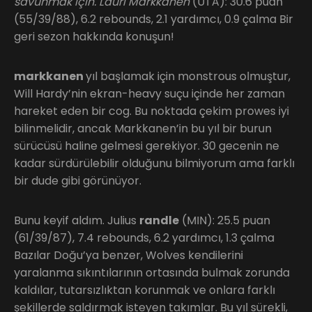
savunmak için. Lauri Markkanen
(UTA): 30.6 puan
(55/39/88), 6.2 rebounds, 2.1 yardımcı, 0.9 çalma Bir
geri sezon hakkında konuşun!
markkanen
yıl başlamak için monstrous olmuştur,
Will Hardy’nin ekran-heavy suçu içinde her zaman
hareket eden bir cog. Bu noktada çekim prowes iyi
bilinmelidir, ancak Markkanen’in bu yıl bir burun
sürücüsü haline gelmesi gerekiyor. 30 gecenin ne
kadar sürdürülebilir olduğunu bilmiyorum ama farklı
bir dude gibi görünüyor.
Bunu keyif aldım. Julius
randle
(MIN): 25.5 puan
(61/39/87), 7.4 rebounds, 6.2 yardımcı, 1.3 çalma
Bazılar Doğu’ya benzer, Wolves kendilerini
yaralanma sıkıntılarının ortasında bulmak zorunda
kaldılar, tutarsızlıktan korunmak ve onlara farklı
şekillerde saldırmak isteyen takımlar. Bu yıl sürekli,