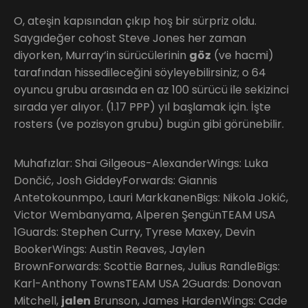
O, ateşin kapısından çıkıp hoş bir sürpriz oldu.
Saygıdeğer cohost Steve Jones her zaman
diyorken, Murray’in sürücülerinin
göz
(ve hacmi)
tarafından hissedileceğini söyleyebilirsiniz; o 64
oyuncu grubu arasında en az 100 sürücü ile sekizinci
sırada yer alıyor. (1.17 PPP) yıl başlamak için. İşte
rosters (ve pozisyon grubu) bugün gibi görünebilir.
Muhafızlar: Shai Gilgeous-AlexanderWings: Luka
Dončić, Josh GiddeyForwards: Giannis
Antetokounmpo, Lauri MarkkanenBigs: Nikola Jokić,
Victor Wembanyama, Alperen ŞengünTEAM USA
1Guards: Stephen Curry, Tyrese Maxey, Devin
BookerWings: Austin Reaves, Jaylen
BrownForwards: Scottie Barnes, Julius RandleBigs:
Karl-Anthony TownsTEAM USA 2Guards: Donovan
Mitchell,
jalen
Brunson, James HardenWings: Cade