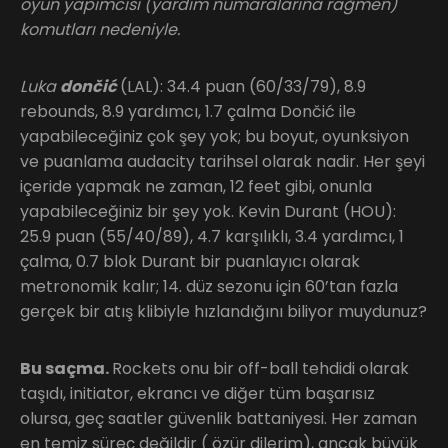
oyun yapımcısı (yardım numaralarına rağmen)
komutları nedeniyle.
Luka
dončić
(LAL): 34.4 puan (60/33/79), 8.9
rebounds, 8.9 yardımcı, 1.7 çalma Dončić ile
yapabileceğiniz çok şey yok; bu boyut, oyunksiyon
ve puanlama audacity tarihsel olarak nadir. Her şeyi
içeride yapmak ne zaman, 12 feet gibi, onunla
yapabileceğiniz bir şey yok. Kevin Durant (HOU):
25.9 puan (55/40/89), 4.7 karşılıklı, 3.4 yardımcı, 1
çalma, 0.7 blok Durant bir puanlayıcı olarak
metronomik kalır; 14. düz sezonu için 60’tan fazla
gerçek bir atış klibiyle hızlandığını biliyor muydunuz?
Bu saçma.
Rockets onu bir off-ball tehdidi olarak
taşıdı, initiator, ekrancı ve diğer tüm başarısız
olursa, geç saatler güvenlik battaniyesi. Her zaman
en temiz süreç değildir ( özür dilerim), ancak büyük