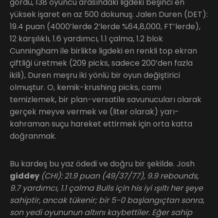
gördü, 138 oyuncu arasındaki ligdeki beşinci en
yüksek işaret en az 500 dokunuş. Jalen Duren (DET):
19.4 puan (4000’lerde 2’lerde %64,8,000, FT’lerde),
12 karşılıklı, 1.6 yardımcı, 1.1 çalma, 1.2 blok
Cunningham ile birlikte ligdeki en renkli top ekran
çiftliği üretmek (209 picks, sadece 200’den fazla
ikili), Duren meşru iki yönlü bir oyun değiştirici
olmuştur. O, kemik-krushing picks, camı
temizlemek, bir plan-versatile savunucuları olarak
gerçek meyve vermek ve (liter olarak) yarı-
kahraman suçu hareket ettirmek için orta katta
doğranmak.
Bu kardeş bu yaz ödedi ve doğru bir şekilde. Josh
giddey
(CHI): 21.9 puan (49/37/77), 9.9 rebounds,
9.7 yardımcı, 1.1 çalma Bulls için his iyi ışıltı her şeye
sahiptir, ancak tükenir; bir 5-0 başlangıçtan sonra,
son yedi oyununun altıını kaybettiler. Eğer sahip