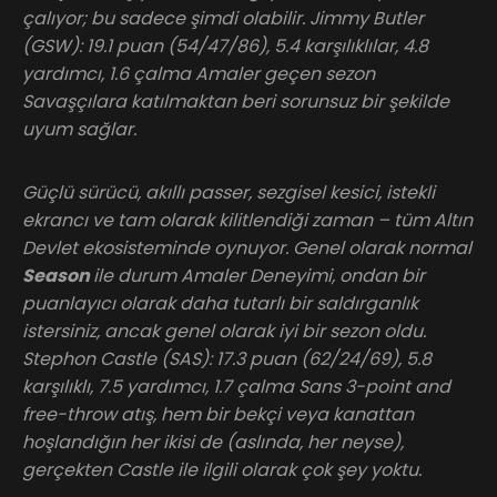
çalıyor; bu sadece şimdi olabilir. Jimmy Butler
(GSW): 19.1 puan (54/47/86), 5.4 karşılıklılar, 4.8
yardımcı, 1.6 çalma Amaler geçen sezon
Savaşçılara katılmaktan beri sorunsuz bir şekilde
uyum sağlar.
Güçlü sürücü, akıllı passer, sezgisel kesici, istekli
ekrancı ve tam olarak kilitlendiği zaman – tüm Altın
Devlet ekosisteminde oynuyor. Genel olarak normal
Season
ile durum Amaler Deneyimi, ondan bir
puanlayıcı olarak daha tutarlı bir saldırganlık
istersiniz, ancak genel olarak iyi bir sezon oldu.
Stephon Castle (SAS): 17.3 puan (62/24/69), 5.8
karşılıklı, 7.5 yardımcı, 1.7 çalma Sans 3-point and
free-throw atış, hem bir bekçi veya kanattan
hoşlandığın her ikisi de (aslında, her neyse),
gerçekten Castle ile ilgili olarak çok şey yoktu.