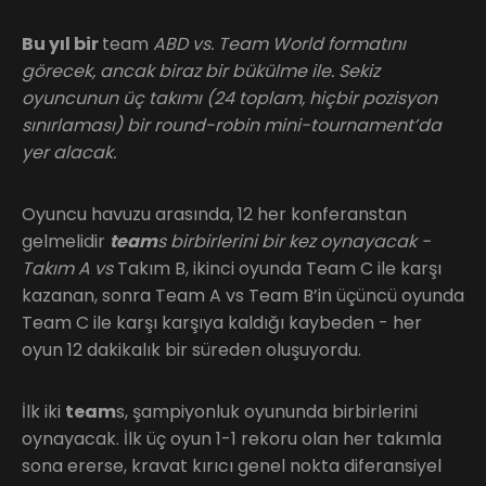
Bu yıl bir
team
ABD vs. Team World formatını
görecek, ancak biraz bir bükülme ile. Sekiz
oyuncunun üç takımı (24 toplam, hiçbir pozisyon
sınırlaması) bir round-robin mini-tournament’da
yer alacak.
Oyuncu havuzu arasında, 12 her konferanstan
gelmelidir
team
s birbirlerini bir kez oynayacak -
Takım A vs
Takım B, ikinci oyunda Team C ile karşı
kazanan, sonra Team A vs Team B’in üçüncü oyunda
Team C ile karşı karşıya kaldığı kaybeden - her
oyun 12 dakikalık bir süreden oluşuyordu.
İlk iki
team
s, şampiyonluk oyununda birbirlerini
oynayacak. İlk üç oyun 1-1 rekoru olan her takımla
sona ererse, kravat kırıcı genel nokta diferansiyel