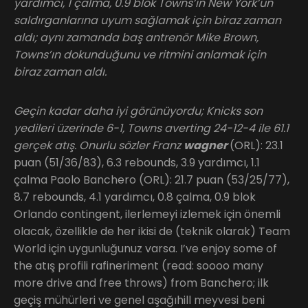
yardımcı, 1 çalma, 0.9 blok Towns’ın New York’un
saldırganlarına uyum sağlamak için biraz zaman
aldı; aynı zamanda baş antrenör Mike Brown,
Towns’ın dokunduğunu ve ritmini anlamak için
biraz zaman aldı.
Geçin kadar daha iyi görünüyordu; Knicks son
yedileri üzerinde 6-1, Towns averting 24-12-4 ile 61.1
gerçek atış. Onurlu sözler Franz
wagner
(ORL): 23.1
puan (51/36/83), 6.3 rebounds, 3.9 yardımcı, 1.1
çalma Paolo Banchero (ORL): 21.7 puan (53/25/77),
8.7 rebounds, 4.1 yardımcı, 0.8 çalma, 0.9 blok
Orlando contingent, ilerlemeyi izlemek için önemli
olacak, özellikle de her ikisi de (teknik olarak) Team
World için uygunluğunuz varsa. I’ve enjoy some of
the atış profili rafineriment (read: soooo many
more drive and free throws) from Banchero; ilk
geçiş mühürleri ve genel aşağıhill meyvesi beni