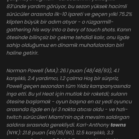
83’ünde yardım görüyor, bu sezon yüksek hacimli
sürücüler arasında ilk-10 işareti ve geçen yılki 75.2%
klipten büyük bir adım atıyor - o rüzgarmill-
gathering his way into a bevy of touch shots. Kanın
ötesinde bilinçsiz bir çekme tehdidi kalır, onu ligde
sahip olduğumuz en dinamik muhafızlardan biri
haline getirir.
Norman Powell (MIA): 26.1 puan (48/48/93), 4.1
karşılıklı, 2.4 yardımcı, 1.2 çalma Hoş bir sürpriz,
Powell geçen sezondan tüm Yıldız kampanyasında
inşa etti. Bu yıl Heat için mutlak bir roketdi; suların
ötesine başlamak - oyun başına en az yedi oyuncu
arasında ligde en iyi 3 nokta atıcısı oldu - ve hızlı-
twitch sürücüleri Miami’nin açık mevsim saldırgan
saldırısı sırasında gerekliydi. Karl-Anthony
towns
(NYK): 21.8 puan (49/35/90), 12.5 karşılıklı, 3.3