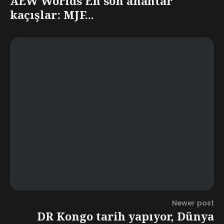
AEW Worlds En son anahtar
kaçışlar: MJF...
Newer post
DR Kongo tarih yapıyor, Dünya