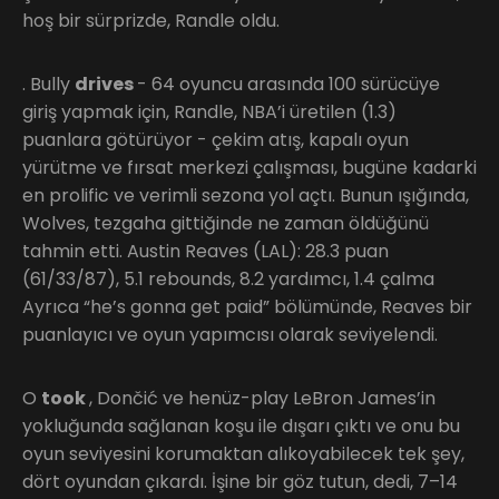
hoş bir sürprizde, Randle oldu.
. Bully
drives
- 64 oyuncu arasında 100 sürücüye
giriş yapmak için, Randle, NBA’i üretilen (1.3)
puanlara götürüyor - çekim atış, kapalı oyun
yürütme ve fırsat merkezi çalışması, bugüne kadarki
en prolific ve verimli sezona yol açtı. Bunun ışığında,
Wolves, tezgaha gittiğinde ne zaman öldüğünü
tahmin etti. Austin Reaves (LAL): 28.3 puan
(61/33/87), 5.1 rebounds, 8.2 yardımcı, 1.4 çalma
Ayrıca “he’s gonna get paid” bölümünde, Reaves bir
puanlayıcı ve oyun yapımcısı olarak seviyelendi.
O
took
, Dončić ve henüz-play LeBron James’in
yokluğunda sağlanan koşu ile dışarı çıktı ve onu bu
oyun seviyesini korumaktan alıkoyabilecek tek şey,
dört oyundan çıkardı. İşine bir göz tutun, dedi, 7–14