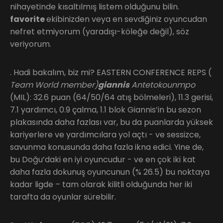
nihayetinde kısaltılmış listem olduğunu bilin.
favorite
ekibinizden veya en sevdiğiniz oyuncudan
nefret etmiyorum (yaradışı-köleğe değil), söz
veriyorum.
. Hadi bakalım, biz mi? EASTERN CONFERENCE REPS (
Team World member)
giannis
Antetokounmpo
(MIL): 32.6 puan (64/50/64 atış bölmeleri), 11.3 gerisi,
7.1 yardımcı, 0.9 çalma, 1.1 blok Giannis’in bu sezon
plakasında daha fazlası var, bu da puanlarda yüksek
kariyerlere ve yardımcılara yol açtı - ve sessizce,
savunma konusunda daha fazla ikna edici. Yine de,
bu Doğu’daki en iyi oyuncudur - ve en çok iki kat
daha fazla dokunuş oyuncunun (% 26.5) bu noktaya
kadar ligde – tam olarak kilitli olduğunda her iki
tarafta da oyunlar sürebilir.