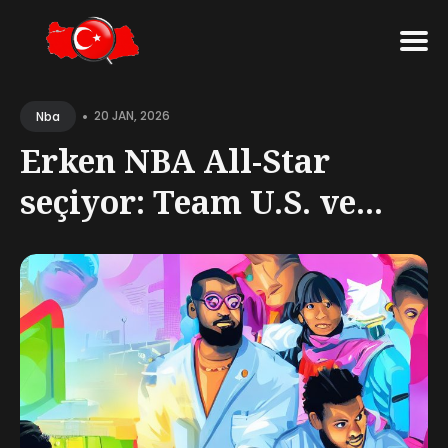
Search
•
for
20 JAN, 2026
Nba
Blog
Erken NBA All-Star
seçiyor: Team U.S. ve...