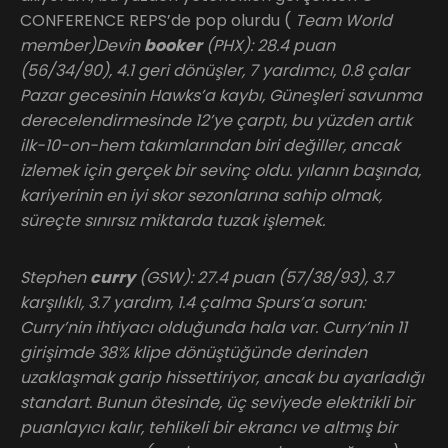
CONFERENCE REPS’de pop olurdu (
Team World
member)Devin
booker
(PHX): 28.4 puan
(56/34/90), 4.1 geri dönüşler, 7 yardımcı, 0.8 çalar
Pazar gecesinin Hawks’a kaybı, Güneşleri savunma
derecelendirmesinde 12’ye çarptı, bu yüzden artık
ilk-10-on-hem takımlarından biri değiller, ancak
izlemek için gerçek bir sevinç oldu. yılanın başında,
kariyerinin en iyi skor sezonlarına sahip olmak,
süreçte sınırsız miktarda tuzak işlemek.
Stephen
curry
(GSW): 27.4 puan (57/38/93), 3.7
karşılıklı, 3.7 yardım, 1.4 çalma Spurs’a sorun:
Curry’nin ihtiyacı olduğunda hala var. Curry’nin 11
girişimde 38% klipe dönüştüğünde derinden
uzaklaşmak garip hissettiriyor, ancak bu ayarladığı
standart. Bunun ötesinde, üç seviyede elektrikli bir
puanlayıcı kalır, tehlikeli bir ekrancı ve altmış bir