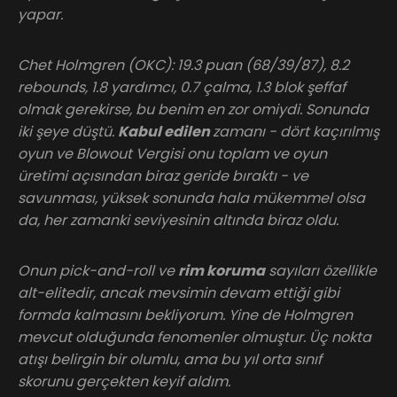
yapar.
Chet Holmgren (OKC): 19.3 puan (68/39/87), 8.2
rebounds, 1.8 yardımcı, 0.7 çalma, 1.3 blok şeffaf
olmak gerekirse, bu benim en zor omiydi. Sonunda
iki şeye düştü.
Kabul edilen
zamanı - dört kaçırılmış
oyun ve Blowout Vergisi onu toplam ve oyun
üretimi açısından biraz geride bıraktı - ve
savunması, yüksek sonunda hala mükemmel olsa
da, her zamanki seviyesinin altında biraz oldu.
Onun pick-and-roll ve
rim koruma
sayıları özellikle
alt-elitedir, ancak mevsimin devam ettiği gibi
formda kalmasını bekliyorum. Yine de Holmgren
mevcut olduğunda fenomenler olmuştur. Üç nokta
atışı belirgin bir olumlu, ama bu yıl orta sınıf
skorunu gerçekten keyif aldım.