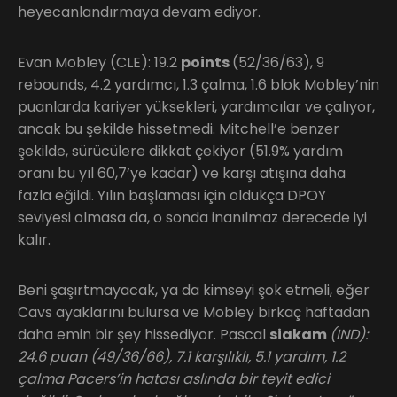
heyecanlandırmaya devam ediyor.
Evan Mobley (CLE): 19.2
points
(52/36/63), 9
rebounds, 4.2 yardımcı, 1.3 çalma, 1.6 blok Mobley’nin
puanlarda kariyer yüksekleri, yardımcılar ve çalıyor,
ancak bu şekilde hissetmedi. Mitchell’e benzer
şekilde, sürücülere dikkat çekiyor (51.9% yardım
oranı bu yıl 60,7’ye kadar) ve karşı atışına daha
fazla eğildi. Yılın başlaması için oldukça DPOY
seviyesi olmasa da, o sonda inanılmaz derecede iyi
kalır.
Beni şaşırtmayacak, ya da kimseyi şok etmeli, eğer
Cavs ayaklarını bulursa ve Mobley birkaç haftadan
daha emin bir şey hissediyor. Pascal
siakam
(IND):
24.6 puan (49/36/66), 7.1 karşılıklı, 5.1 yardım, 1.2
çalma Pacers’in hatası aslında bir teyit edici