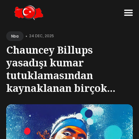
Search
•
for
24 DEC, 2025
Nba
Blog
Chauncey Billups
yasadışı kumar
tutuklamasından
kaynaklanan birçok...