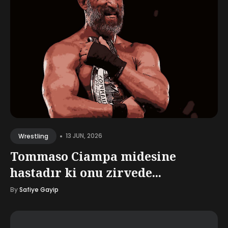
•
13 JUN, 2026
Wrestling
Tommaso Ciampa midesine
hastadır ki onu zirvede...
By
Safiye Gayip