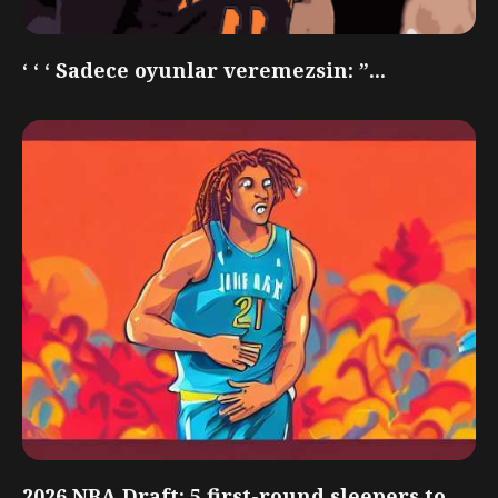
‘ ‘ ‘ Sadece oyunlar veremezsin: ”...
2026 NBA Draft: 5 first-round sleepers to...