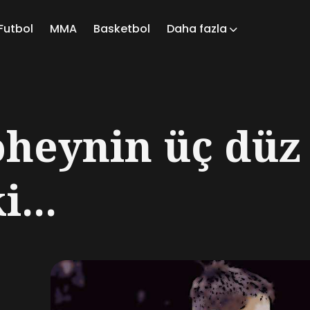
Futbol
MMA
Basketbol
Daha fazla
ch
oheynin üç düz
...