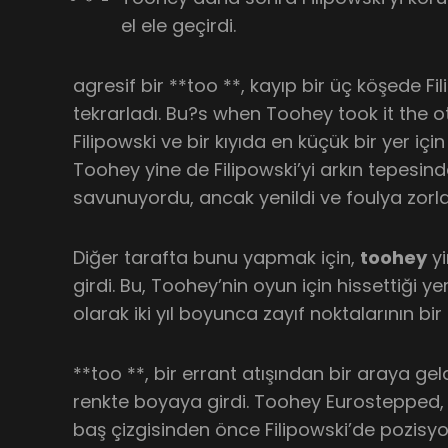
el ele geçirdi.
agresif bir **too **, kayıp bir üç köşede Fi
tekrarladı. Bu?s when Toohey took it the o
Filipowski ve bir kıyıda en küçük bir yer içi
Toohey yine de Filipowski’yi arkın tepesinde
savunuyordu, ancak yenildi ve foulya zorla
Diğer tarafta bunu yapmak için,
toohey
yi
girdi. Bu, Toohey’nin oyun için hissettiği ye
olarak iki yıl boyunca zayıf noktalarının bir 
**too **, bir errant atışından bir araya geldi
renkte boyaya girdi. Toohey Eurostepped,
baş çizgisinden önce Filipowski’de pozisyon a