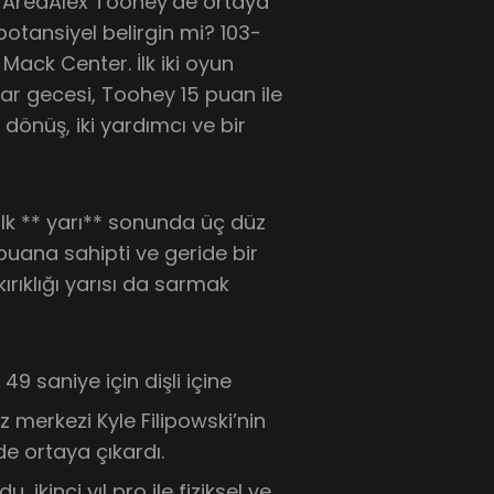
y AreaAlex Toohey’de ortaya
tansiyel belirgin mi? 103-
Mack Center. İlk iki oyun
ar gecesi, Toohey 15 puan ile
 dönüş, iki yardımcı ve bir
ilk ** yarı** sonunda üç düz
uana sahipti ve geride bir
rıklığı yarısı da sarmak
49 saniye için dişli içine
 merkezi Kyle Filipowski’nin
nde ortaya çıkardı.
 ikinci yıl pro ile fiziksel ve