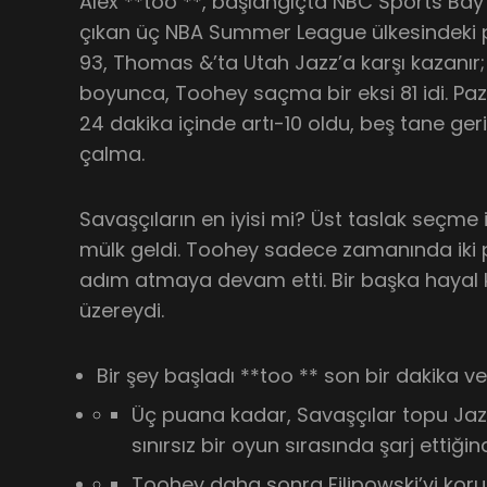
Alex **too **, başlangıçta NBC Sports Ba
çıkan üç NBA Summer League ülkesindeki po
93, Thomas &’ta Utah Jazz’a karşı kazanır; 
boyunca, Toohey saçma bir eksi 81 idi. Paz
24 dakika içinde artı-10 oldu, beş tane geri
çalma.
Savaşçıların en iyisi mi? Üst taslak seçme 
mülk geldi. Toohey sadece zamanında iki p
adım atmaya devam etti. Bir başka hayal kı
üzereydi.
Bir şey başladı **too ** son bir dakika ve 
Üç puana kadar, Savaşçılar topu Jazz
sınırsız bir oyun sırasında şarj ettiği
Toohey daha sonra Filipowski’yi korudu,