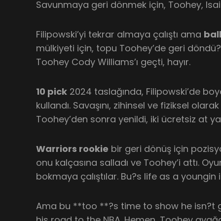
Savunmaya geri dönmek için, Toohey, Isaiah
Filipowski’yi tekrar almaya çalıştı ama
bal
mülkiyeti için, topu Toohey’de geri döndü?s 
Toohey Cody Williams’ı geçti, hayır.
10 pick
2024 taslağında, Filipowski’de boy
kullandı. Savaşını, zihinsel ve fiziksel olarak
Toohey’den sonra yenildi, iki ücretsiz at ya
Warriors rookie
bir geri dönüş için pozisy
onu kalçasına salladı ve Toohey’i attı. O
bokmaya çalıştılar. Bu?s life as a youngin i
Ama bu **too **?s time to show he isn?t g
his road to the NBA. Hemen, Toohey ayağa 