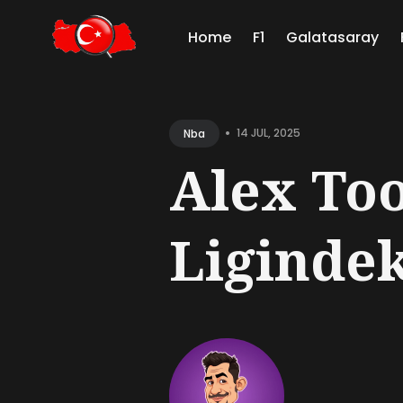
Home
F1
Galatasaray
Sear
for
•
14 JUL, 2025
Nba
Blog
Alex To
Ligindeki