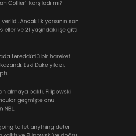
 Collier’i karşıladı mı?
l
verildi. Ancak ilk yarısının son
eller ve 21 yaşındaki işe gitti.
ada tereddütlü bir hareket
 kazandı. Eski Duke yıldızı,
ptı.
on almaya baktı, Filipowski
yuncular geçmişte onu
n NBL.
oing to let anything deter
kalktı ve Filipowski’ye doğru