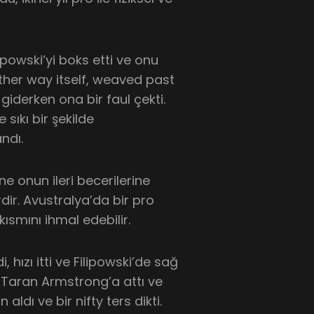
lipowski’yi boks etti ve onu
ther way itself, weaved past
n giderken ona bir faul çekti.
 sıkı bir şekilde
ndı.
ne onun ileri becerilerine
rdir. Avustralya’da bir pro
kısmını ihmal edebilir.
, hızı itti ve Filipowski’de sağ
 Taran Armstrong’a attı ve
ldı ve bir nifty ters dikti.