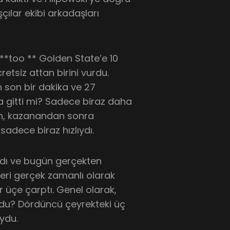
çılar ekibi arkadaşları
 **too ** Golden State’e 10
cretsiz attan birini vurdu.
n son bir dakika ve 27
a gitti mi? Sadece biraz daha
on, kazanandan sonra
 sadece biraz hızlıydı.
ldı ve bugün gerçekten
eri gerçek zamanlı olarak
ir üçe çarptı. Genel olarak,
du? Dördüncü çeyrekteki üç
oydu.