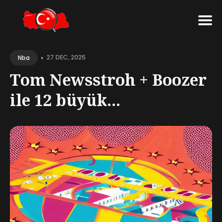
Search
•
for
27 DEC, 2025
Nba
Blog
Tom Newsstroh + Boozer
ile 12 büyük...