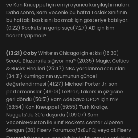
ve Kon Knueppel için en iyi oyuncu karşılaştırmaları.
Daha sonra, Sam Vecenie bu hafta Taslak Sınıfının
bu haftaki baskısını bozmak için gösteriye katılıyor.
(0:22) Rockets’ın garip suçu(7:27) AD için kim
ticaret yapmalı?
(13:21) Coby
White’ın Chicago için etkisi (18:30)
Scoot, Blazers ile sığıyor mu? (20:35) Magic, Celtics
& Bucks Finalleri (25:47) NBA yaralanma sorunları
(34:31) Kuminga’nın uyumunun güncel
değerlendirmesi (41:27) Michael Porter Jr. son
performanslar (49:03) LeBron, Lakers’ın çizgisine
geri döndü (50:51) Bam Adebayo DPOY için mi?
(53:54) Kon Kneuppel (59:55) Türk Kraliçe,
Nuggets’de 30’u düşürdü (1:09:07) Sam
VecenieHouston ile Sınıf Rockets center Alperen
Sengun (28) Fiserv Forum.co/3zEuTQj veya at Fiserv
Forumdaki oyunun son dakikada bir sepet yaptıktan