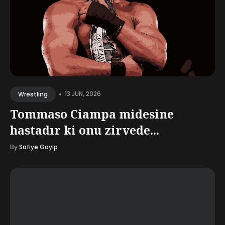
•
13 JUN, 2026
Wrestling
Tommaso Ciampa midesine
hastadır ki onu zirvede...
By
Safiye Gayip