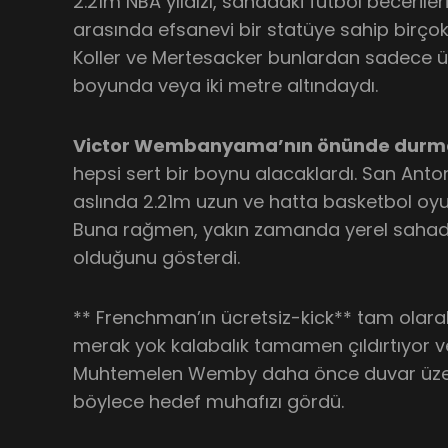
2.21m NBA yıldızı, sahadaki futbol beceriler
arasında efsanevi bir statüye sahip birçok 
Koller ve Mertesacker bunlardan sadece ü
boyunda veya iki metre altındaydı.
Victor Wembanyama’nın önünde durma
hepsi sert bir boynu alacaklardı. San Anton
aslında 2.21m uzun ve hatta basketbol oyu
Buna rağmen, yakın zamanda yerel sahada
olduğunu gösterdi.
** Frenchman’ın ücretsiz-kick** tam olarak
merak yok kalabalık tamamen çıldırtıyor ve
Muhtemelen Wemby daha önce duvar üze
böylece hedef muhafızı gördü.