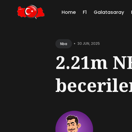
Home
F1
Galatasaray
Sear
for
•
30 JUN, 2025
Nba
Blog
2.21m NB
beceriler