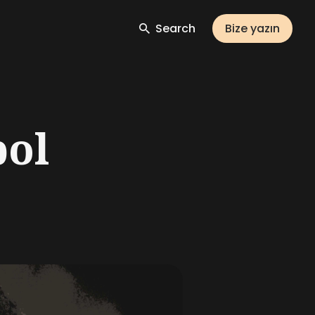
Search
Bize yazın
bol