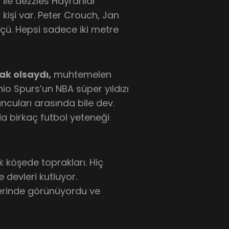
i ile dezzles Hayranlar
kişi var. Peter Crouch, Jan
çü. Hepsi sadece iki metre
k olsaydı,
muhtemelen
io Spurs’un NBA süper yıldızı
ncuları arasında bile dev.
 birkaç futbol yeteneği
 köşede toprakları. Hiç
 devleri kutluyor.
rinde görünüyordu ve