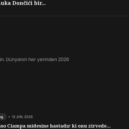
uka Dončići bir...
için. Dünyanın her yerinden 2026
•
13 JUN, 2026
ng
o Ciampa midesine hastadır ki onu zirvede...