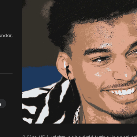
ündar,
g