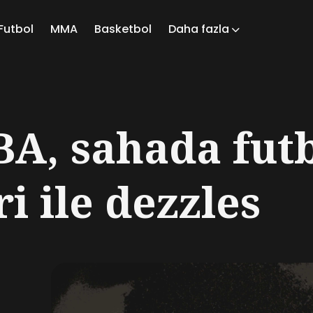
Futbol
MMA
Basketbol
Daha fazla
ch
A, sahada fut
i ile dezzles