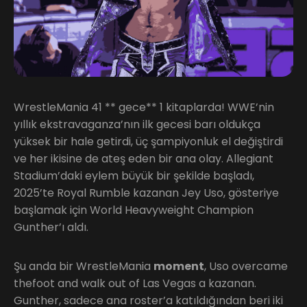
WrestleMania 41 ** gece** 1 kitaplarda! WWE’nin
yıllık ekstravaganza’nın ilk gecesi barı oldukça
yüksek bir hale getirdi, üç şampiyonluk el değiştirdi
ve her ikisine de ateş eden bir ana olay. Allegiant
Stadium’daki eylem büyük bir şekilde başladı,
2025’te Royal Rumble kazanan Jey Uso, gösteriye
başlamak için World Heavyweight Champion
Gunther’ı aldı.
Şu anda bir WrestleMania
moment
, Uso overcame
thefoot and walk out of Las Vegas a kazanan.
Gunther, sadece ana roster’a katıldığından beri iki