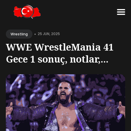
Search
•
for
25 JUN, 2025
Wrestling
Blog
WWE WrestleMania 41
Gece 1 sonuç, notlar,...