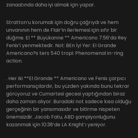
zanaatında daha iyi almak için yapar.
Stratton’u korumak için doğru çağrıydı ve hem
unvanının hem de Flair’in ilerlemesi için sıfır bir
düğme. El ** Büyükanne ** Americano 7:56’da Rey
Fenix’i yenmektedir. Not: BEn İyi Yer: El Grande
Americano?s ters 540 tropi: Phenomenal in-ring
action.
. Her iki **El Grande ** Americano ve Fenix çarpıcı
performansçılardır, bu yüzden yakında bunu tekrar
görüyoruz ve Cumartesi gecesi yaptığından biraz
daha zaman alıyor. Buradaki not sadece kısa olduğu
gerçeğinin bir yansımasıdır ve bitirme nispeten
önemsizdir. Jacob Fatu, ABD şampiyonluğunu
kazanmak için 10:38’de LA Knight’ı yeniyor.