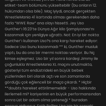
etiket-team bölümünü yükseltebilir (bu onların 12.
hükümdarı olsa bile). Maç iyiydi, ancak gerçekten
WrestleMania 41 kartında olması gerekenden daha
fazla “WWE Raw” ana olayı hissetti. Jey Uso
Gunther’ı 16:23’te Dünya Ağır kilo Şampiyonası’nı
kazanmak için yenilgiye uğrattı. Not: En iyi bir nokta:
Gunther’ı kullanan Uso?s ona karşı hareket ediyor:
Sadece Uso bunu kazanmadı ** ki, Gunther musluk
yaptı, bu da ona bir mermi noktası veriyor. Bu hiç
kimse eşleşmez. Uso bir yıl sonra kardeşi Jimmy ile
çoğunlukla WrestleMania XL maçını unutmakta,
gösteriyi tüm endüstrideki en büyük bebek
yüzlerinden biri olarak açtı ve son zamanlarda
gördüğü çok eğlenceli bir maça çıkardı. * Hiçbir
**doubts hareket ettirilmemelidir - Uso hakkında
ilerlemeli mi? kariyerinin en büyük performansından
sonra üst bir adam olma yeteneği * buradan
nereye gidiyoruz, Seth Rollins Uso için bir sonraki