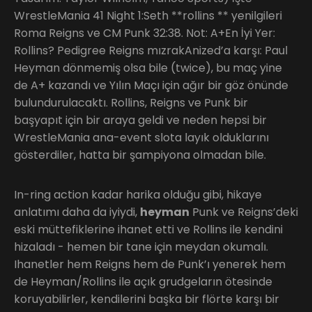
WrestleMania 41 Night 1:Seth **rollins ** yenilgileri
Roma Reigns ve CM Punk 32:38. Not: A+En İyi Yer:
Rollins? Pedigree Reigns mızrakAnized’a karşı: Paul
Heyman dönmemiş olsa bile (twice), bu maç yine
de A+ kazandı ve Yılın Maçı için ağır bir göz önünde
bulundurulacaktı. Rollins, Reigns ve Punk bir
başyapıt için bir araya geldi ve neden hepsi bir
WrestleMania ana-event slota layık olduklarını
gösterdiler, hatta bir şampiyona olmadan bile.
In-ring action kadar harika olduğu gibi, hikaye
anlatımı daha da iyiydi,
heyman
Punk ve Reigns’deki
eski müttefiklerine ihanet etti ve Rollins ile kendini
hizaladı - hemen bir tane için meydan okumalı.
Ihanetler hem Reigns hem de Punk’ı yenerek hem
de Heyman/Rollins ile açık grudgeların ötesinde
koruyabilirler, kendilerini başka bir flörte karşı bir