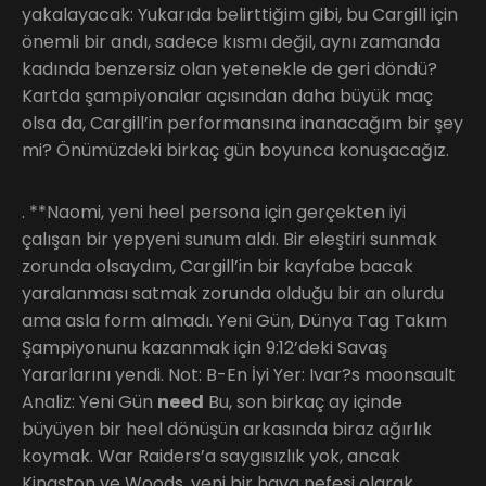
yakalayacak: Yukarıda belirttiğim gibi, bu Cargill için
önemli bir andı, sadece kısmı değil, aynı zamanda
kadında benzersiz olan yetenekle de geri döndü?
Kartda şampiyonalar açısından daha büyük maç
olsa da, Cargill’in performansına inanacağım bir şey
mi? Önümüzdeki birkaç gün boyunca konuşacağız.
. **Naomi, yeni heel persona için gerçekten iyi
çalışan bir yepyeni sunum aldı. Bir eleştiri sunmak
zorunda olsaydım, Cargill’in bir kayfabe bacak
yaralanması satmak zorunda olduğu bir an olurdu
ama asla form almadı. Yeni Gün, Dünya Tag Takım
Şampiyonunu kazanmak için 9:12’deki Savaş
Yararlarını yendi. Not: B-En İyi Yer: Ivar?s moonsault
Analiz: Yeni Gün
need
Bu, son birkaç ay içinde
büyüyen bir heel dönüşün arkasında biraz ağırlık
koymak. War Raiders’a saygısızlık yok, ancak
Kingston ve Woods, yeni bir hava nefesi olarak