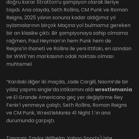
doğru karar Stratton’u şampiyon olarak ileriye
taşıdı. Ana olayda, Seth Rollins, CM Punk ve Roman
Reigns, 2025 yılının sonuna kadar aldığımız yıl
oylamalarının birçok Maçına yol bulmamız gereken
bir an klasike çıktı. Bir şampiyonaya sahip olmama
rağmen, Paul Heyman’ın hem Punk hem de
Reigns’in ihaneti ve Rollins ile yeni ittifakı, en azından
bir WWE’nin markasının odak noktası olması
muhtemel.
“Kardaki diğer iki maçda, Jade Cargill, Naomi’de bir
yıldız yapımı single’da intikamını aldı
wrestlemania
ve El Grande Americano geç yer değiştirme Rey
Fenix’i yenmeye çalıştı. Seth Rollins, Roman Reigns
ve CM Punk, WrestleMania 41 Night 1.‘ın ana
durumunda çarpıştı.
Tasarım: Taylor Wilhelm, Yahoo Sports) İşte