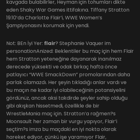
kavgada bulabilirler, Heyman için tohumları dikte
eden Shaky War Games ittifakına. Tiffany Stratton
19:10’da Charlotte Flair’i, WWE Women’s
Şampiyonasını korumak için yendi.
Not: BEn İyi Yer:
flair
? Stephanie Vaquer im
personationAnized: Beklentiler bu maç için hem Flair
hem Stratton yeteneğine dayanarak inanılmaz
derecede yüksekti ve odak birkaç hafta önce
patlayıcı “WWE SmackDown” promolarından daha
parlak olamazdı. Her şeyin tıkladığı anlar vardı ve
bu maçın ne kadar iyi olabileceğinin potansiyelini
gördünüz, ancak aksi takdirde şeyler sahip olduğu
gibi akışkan hissetmedi, özellikle de bir
WrestleMania maç için. Stratton’a rağmen?s
Moonsault her zaman bir vurgu yapıyor, Flair’i
seçtim?s imza bu maçdaki en iyi nokta olarak
hareket ediyor, çünkü işe yaramıyor Flair,