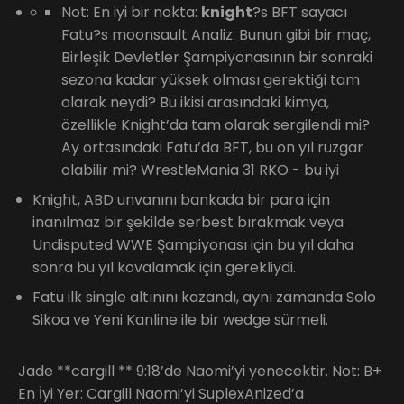
Not: En iyi bir nokta:
knight
?s BFT sayacı
Fatu?s moonsault Analiz: Bunun gibi bir maç,
Birleşik Devletler Şampiyonasının bir sonraki
sezona kadar yüksek olması gerektiği tam
olarak neydi? Bu ikisi arasındaki kimya,
özellikle Knight’da tam olarak sergilendi mi?
Ay ortasındaki Fatu’da BFT, bu on yıl rüzgar
olabilir mi? WrestleMania 31 RKO - bu iyi
Knight, ABD unvanını bankada bir para için
inanılmaz bir şekilde serbest bırakmak veya
Undisputed WWE Şampiyonası için bu yıl daha
sonra bu yıl kovalamak için gerekliydi.
Fatu ilk single altınını kazandı, aynı zamanda Solo
Sikoa ve Yeni Kanline ile bir wedge sürmeli.
Jade **cargill ** 9:18’de Naomi’yi yenecektir. Not: B+
En İyi Yer: Cargill Naomi’yi SuplexAnized’a