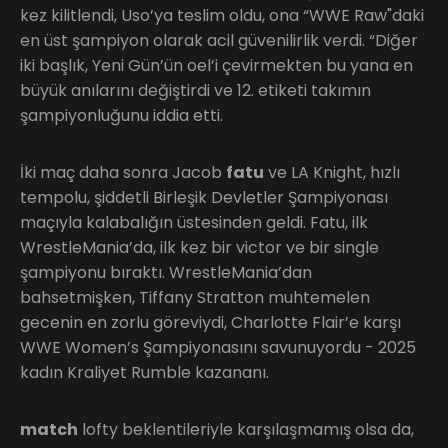
kez kilitlendi, Uso’ya teslim oldu, ona “WWE Raw"daki
en üst şampiyon olarak acil güvenilirlik verdi. “Diğer
iki başlık, Yeni Gün’ün oel’i çevirmekten bu yana en
büyük anılarını değiştirdi ve 12. etiketi takımın
şampiyonluğunu iddia etti.
İki maç daha sonra Jacob
fatu
ve LA Knight, hızlı
tempolu, şiddetli Birleşik Devletler Şampiyonası
maçıyla kalabalığın üstesinden geldi. Fatu, ilk
WrestleMania’da, ilk kez bir victor ve bir single
şampiyonu bıraktı. WrestleMania’dan
bahsetmişken, Tiffany Stratton muhtemelen
gecenin en zorlu göreviydi, Charlotte Flair’e karşı
WWE Women’s Şampiyonasını savunuyordu - 2025
kadın Kraliyet Rumble kazananı.
match
lofty beklentileriyle karşılaşmamış olsa da,