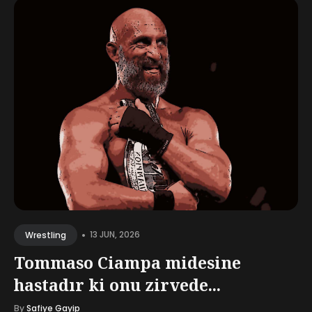
•
13 JUN, 2026
Wrestling
Tommaso Ciampa midesine
hastadır ki onu zirvede...
By
Safiye Gayip