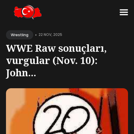
Search
•
for
22 NOV, 2025
Wrestling
Blog
WWE Raw sonuçları,
vurgular (Nov. 10):
John...