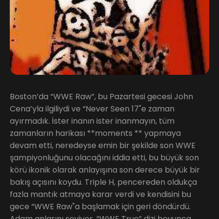
Boston’da “WWE Raw”, bu Pazartesi gecesi John
Cena’yla ilgiliydi ve “Never Seen 17"e zaman
ayırmadık. İster inanın ister inanmayın, tüm
zamanların harikası **moments ** yapmaya
devam etti, neredeyse emin bir şekilde son WWE
şampiyonluğunu olacağını iddia etti, bu büyük son
körü ikonik olarak anlayışına son derece büyük bir
bakış açısını koydu. Triple H, pencereden oldukça
fazla mantık atmaya karar verdi ve kendisini bu
gece “WWE Raw"a başlamak için geri döndürdü.
Adam anlarını seviyor, “WWE True” dizi boyunca