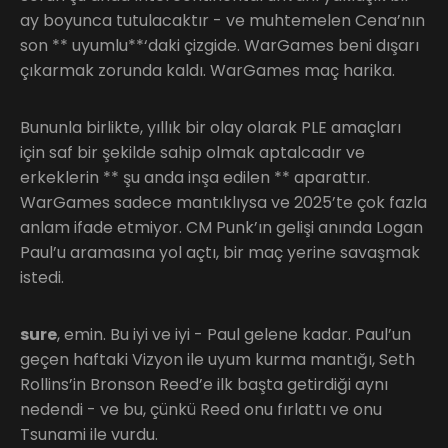
ay boyunca tutulacaktır - ve muhtemelen Cena’nın
son ** uyumlu**‘daki çizgide. WarGames beni dışarı
çıkarmak zorunda kaldı. WarGames maç harika.
Bununla birlikte, yıllık bir olay olarak PLE amaçları
için saf bir şekilde sahip olmak aptalcadır ve
erkeklerin ** şu anda inşa edilen ** aparattır.
WarGames sadece mantıklıysa ve 2025’te çok fazla
anlam ifade etmiyor. CM Punk’ın gelişi anında Logan
Paul’u aramasına yol açtı, bir maç yerine savaşmak
istedi.
sure
, emin. Bu iyi ve iyi - Paul gelene kadar. Paul’un
geçen haftaki Vizyon ile uyum kurma mantığı, Seth
Rollins’in Bronson Reed’e ilk başta getirdiği aynı
nedendi - ve bu, çünkü Reed onu fırlattı ve onu
Tsunami ile vurdu.