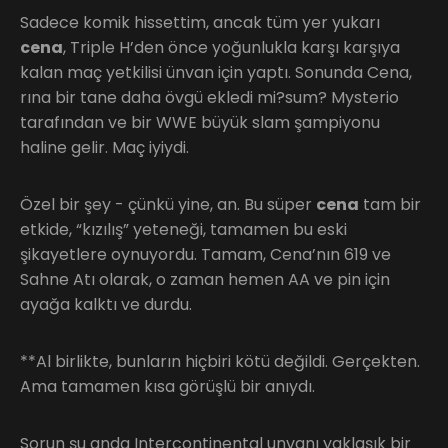
Sadece komik hissettim, ancak tüm yer yukarı
cena
, Triple H’den önce yoğunlukla karşı karşıya
kalan maç yetkilisi ünvan için yaptı. Sonunda Cena,
rına bir tane daha övgü ekledi mi?sum? Mysterio
tarafından ve bir WWE büyük slam şampiyonu
haline gelir. Maç iyiydi.
Özel bir şey - çünkü yine, an. Bu süper
cena
tam bir
etkide, “kızılış” yeteneği, tamamen bu eski
şikayetlere oynuyordu. Tamam, Cena’nın 619 ve
Sahne Atı olarak, o zaman hemen AA ve pin için
ayağa kalktı ve durdu.
**Al birlikte, bunların hiçbiri kötü değildi. Gerçekten.
Ama tamamen kısa görüşlü bir anıydı.
Sorun şu anda Intercontinental unvanı yaklaşık bir