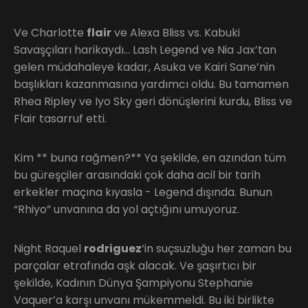
Ve Charlotte
flair
ve Alexa Bliss vs. Kabuki
Savaşçıları harikaydı… Lash Legend ve Nia Jax’tan
gelen müdahaleye kadar, Asuka ve Kairi Sane’nin
başlıkları kazanmasına yardımcı oldu. Bu tamamen
Rhea Ripley ve Iyo Sky geri dönüşlerini kurdu, Bliss ve
Flair tasarruf etti.
Kim ** buna rağmen?** Ya şekilde, en azından tüm
bu güreşçiler arasındaki çok daha acil bir tarih
erkekler maçına kıyasla - Legend dışında. Bunun
“Rhiyo” unvanına da yol açtığını umuyoruz.
Night Raquel
rodriguez
‘in suçsuzluğu her zaman bu
parçalar etrafında aşk alacak. Ve şaşırtıcı bir
şekilde, Kadının Dünya Şampiyonu Stephanie
Vaquer’a karşı unvanı mükemmeldi. Bu iki birlikte