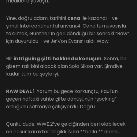
mediocre yavaştı.
Yine, doğru adam, tarihini
cena
ile kazandı - ve
şimdi Intercontinental unvanı.4. Cena turnuvasıyla
takılmak, Gunther’ın geri döndüğü bir sonraki “Raw”
için duyuruldu - ve Je’Von Evans’ı aldı. Wow.
Bir
intriguing çifti hakkında konuşun.
Sonra, bir
gizem rakibini alacak olan Solo Sikoa var. Şimdiye
kadar tüm bu şeyle iyi.
RAW DEAL
1. Yorum bu gece korkunçtu, Paul’un
geçen haftaki sahte çifte dönüşünün “şocking”
olduğunu satmaya çalışıyordu. Doğru.
Çünkü dude, WWE.2’ye geldiğinden beri olabilecek
en cesur karakter değildi. Nikki **bella ** döndü