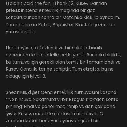
(I didn’t paid the fan, I thank.)2. Rusev Damian
priest
in Cena emeklilik maçında bir göz
söndürücünden sonra bir Matchka Kick ile oynadım.
Yorum bırakın Rahip, Papaister Black’in gözünden
yarasını sattı.
Neredeyse çok fazlaydı ve bir şekilde
finish
cehennem kadar aticlimactic yaptı. Bununla birlikte,
bu turnuva için gerekli olan temiz bir tamamlandı ve
Rusev Cena ile tarihe sahiptir. Tüm etrafta, bu ne
olduğu için iyiydi. 3.
Sheamus, diğer Cena emeklilik turnuvasını kazandı
**, Shinsuke Nakamura’yı bir Brogue Kick’den sonra
pinning. Final ve genel maç rahip vs’den çok daha
iyiydi. Rusev, öncelikle son kısım nedeniyle. O
zamana kadar her oyun oynayan güzel bir