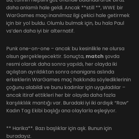
daha anlamlı hale geldi. Ancak **still **, WWE bir
WarGames maçı inanılmaz ilgi çekici hale getirmek
için bir yol buldu. Olumlu bulmak için, bu hala Paul
vs’den daha iyi bir alternatif.
Punk one-on-one – ancak bu kesinlikle ne olursa
olsun gerçekleşecektir. Sonuçta,
match
şovda
resmi olarak daha sonra yapıldı, her olayda iki
açılıştan ayrıldıktan sonra onanigans aslında
erkeklerin WarGames maç hakkında söylediklerinin
çoğunu alabildi ve bunu kadınlar için uyguladılar –
ancak itiraf ettikleri her bir olayda daha fazla
karşılıklılık mantığı var. Buradaki iyi iki ardışık “Raw”
Kadın Tag Ekibi başlığı ana olaylarla eşleşiyor.
** Harika**. Bazı başlıklar için aşk. Bunun için
buradayız.