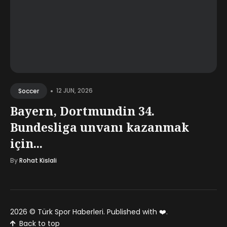
•
12 JUN, 2026
Soccer
Bayern, Dortmundin 34.
Bundesliga unvanı kazanmak
için...
By
Rohat Kislali
2026 ©
Türk Spor Haberleri
. Published with
❤️
.
Back to top