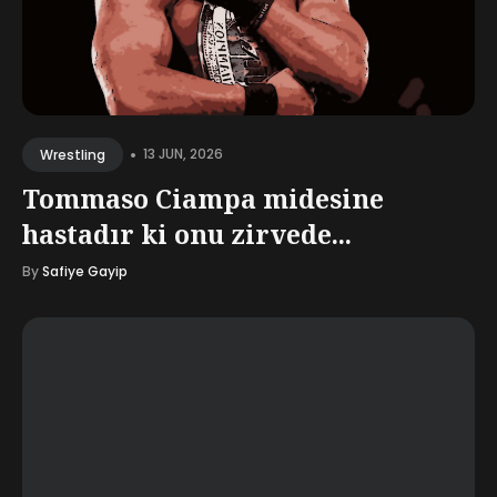
•
13 JUN, 2026
Wrestling
Tommaso Ciampa midesine
hastadır ki onu zirvede...
By
Safiye Gayip