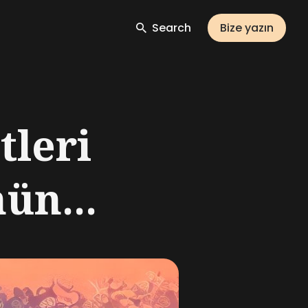
Search
Bize yazın
tleri
ün...