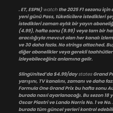
. ET, ESPN)
watch
the 2025 F1 sezonu için 
yeni günü Pass, tüketicilere istedikleri şe
istedikleri zaman aylık bir yayın abonel
(4.99), hafta sonu (9.99) veya tam bir ha
aracılığıyla mevcut olan her kanalı izle
ve 30 daha fazla. No strings attached. Bu,
diğer abonelikler veya gerekli taahhütler
izleyebileceğiniz anlamına gelir.
SlingUnited’da $4.99/day
states
Grand Pr
yarışını, TV kanalını, zamanı ve daha faz
Formula One Grand Prix bu hafta sonu Au
burada nasıl ayarlanacağı. Bu sezon 18 
Oscar Piastri ve Lando Norris No. 1 ve No
burada tüm güncel yerleri kontrol edebilir