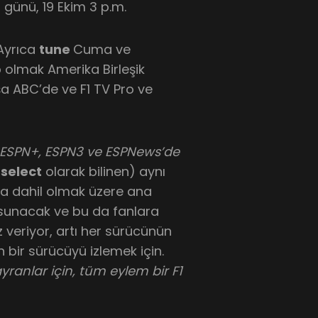
günü, 19 Ekim 3 p.m.
 Ayrıca
tune
Cuma ve
 olmak Amerika Birleşik
şa ABC’de ve F1 TV Pro ve
ro, ESPN+, ESPN3 ve ESPNews’de
N
select
olarak bilinen) aynı
a dahil olmak üzere ana
 sunacak ve bu da fanlara
z veriyor, artı her sürücünün
bir sürücüyü izlemek için.
ranlar için, tüm eylem bir F1