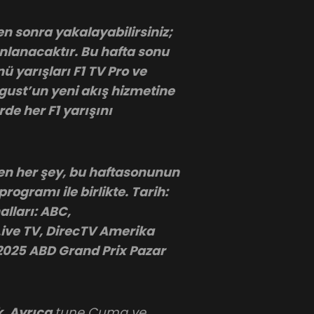
n sonra yakalayabilirsiniz;
nlanacaktır. Bu hafta sonu
yarışları F1 TV Pro ve
ust’un yeni akış hizmetine
rde her F1 yarışını
ken her şey, bu haftasonunun
programı ile birlikte. Tarih:
alları: ABC,
Live TV, DirecTV Amerika
 2025 ABD Grand Prix Pazar
k. Ayrıca
tune
Cuma ve