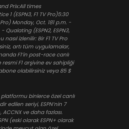
d Prix:All times
tice 1 (ESPN3, F1 TV Pro)5:30
 Pro) Monday, Oct. 181 p.m. -
. - Qualating (ESPN2, ESPN3,
asıl izlenilir: Bir F1 TV Pro
rsiniz, artı tüm uygulamalar,
amanda F1’in post-race canlı
e resmi F1 arşivine ev sahipliği
bone olabilirsiniz veya 85 $
ş platformu binlerce özel canlı
ir edilen seriyi, ESPN’nin 7
+, ACCNX ve daha fazlası.
ESPN (eski olarak ESPN+ olarak
rinde mevcut olan özel