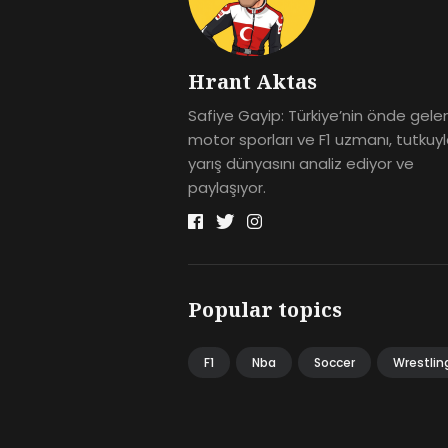
Hrant Aktas
Safiye Gayip: Türkiye’nin önde gele
motor sporları ve F1 uzmanı, tutkuy
yarış dünyasını analiz ediyor ve
paylaşıyor.
Popular topics
F1
Nba
Soccer
Wrestlin