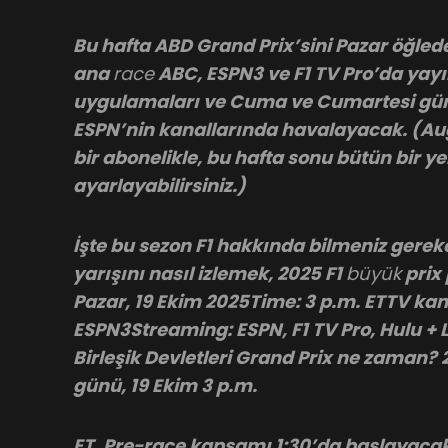
Bu hafta ABD Grand Prix’sini Pazar öğlede
ana
race
ABC, ESPN3 ve F1 TV Pro’da yayı
uygulamaları ve Cuma ve Cumartesi günü 
ESPN’nin kanallarında havalayacak. (Aug
bir abonelikle, bu hafta sonu bütün bir ye
ayarlayabilirsiniz.)
İşte bu sezon F1 hakkında bilmeniz gere
yarışını nasıl izlemek, 2025 F1
büyük
prix 
Pazar, 19 Ekim 2025Time: 3 p.m. ETTV kan
ESPN3Streaming: ESPN, F1 TV Pro, Hulu + 
Birleşik Devletleri Grand Prix ne zaman?
günü, 19 Ekim 3 p.m.
ET. Pre-race kapsamı 1:30’da başlayaca