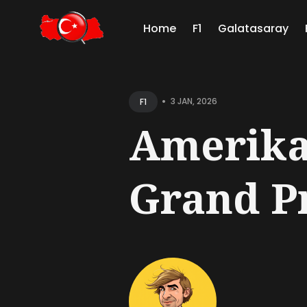
Home
F1
Galatasaray
Sear
for
•
3 JAN, 2026
F1
Blog
Amerika 
Grand Pr