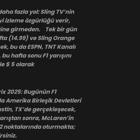
daha fazla yol: Sling TV’nin
yi izleme özgürlüğü verir,
iğine girmeden. Tek bir gün
fta (14.99) ve Sling Orange
mek, bu da ESPN, TNT Kanalı
 bu hafta sonu F1 yarışını
le $ 5 olarak
ix 2025: Bugünün F1
la Amerika Birleşik Devletleri
stin, TX’de gerçekleşecek,
yarıştan sonra, McLaren’in
. 2 noktalarında oturmakta;
siniz.