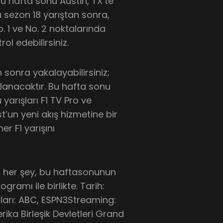
u hafta sonu Austin, TX’te
u sezon 18 yarıştan sonra,
. 1 ve No. 2 noktalarında
l edebilirsiniz.
 sonra yakalayabilirsiniz;
lanacaktır. Bu hafta sonu
arışları F1 TV Pro ve
’un yeni akış hizmetine bir
r F1 yarışını
n her şey, bu haftasonunun
ogramı ile birlikte. Tarih:
lları: ABC, ESPN3Streaming:
rika Birleşik Devletleri Grand