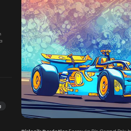
n
la
g