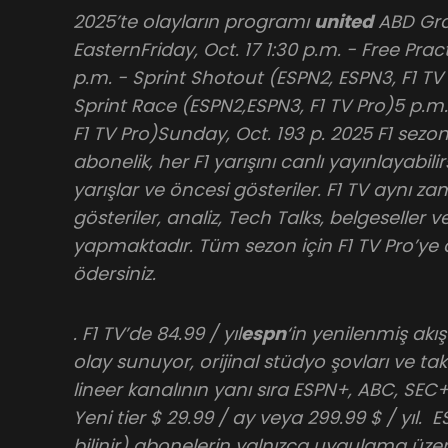
2025’te olayların programı
united
ABD Gran
EasternFriday, Oct. 17 1:30 p.m. - Free Prac
p.m. - Sprint Shotout (ESPN2, ESPN3, F1 TV
Sprint Race (ESPN2,ESPN3, F1 TV Pro)5 p.m
F1 TV Pro)Sunday, Oct. 193 p. 2025 F1 sezonu n
abonelik, her F1 yarışını canlı yayınlayabili
yarışlar ve öncesi gösteriler. F1 TV aynı z
gösteriler, analiz, Tech Talks, belgeseller v
yapmaktadır. Tüm sezon için F1 TV Pro’ye a
ödersiniz.
. F1 TV’de 84.99 / yıl
espn
‘in yenilenmiş akı
olay sunuyor, orijinal stüdyo şovları ve takd
lineer kanalının yanı sıra ESPN+, ABC, SEC
Yeni tier $ 29.99 / ay veya 299.99 $ / yıl. 
bilinir) abonelerin yalnızca uygulama üze