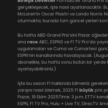
Birleşik Devletler
Formula Bir Grand Prix b
gerçekleşecek, işte nasıl ayarlanacaktır. B
McLaren’in Oscar Piastri ve Lando Norris No
oturmakta; burada tüm güncel yerleri kontro
Bu hafta ABD Grand Prix’sini Pazar öğleden
ana
race
ABC, ESPN3 ve F1 TV Pro’da yayın
uygulamaları ve Cuma ve Cumartesi günü y
ESPN’nin kanallarında havalayacak. (August
abonelikle, bu hafta sonu bütün bir yerde he
ayarlayabilirsiniz.)
İşte bu sezon F1 hakkında bilmeniz gereke
yarışını nasıl izlemek, 2025 F1
büyük
prix pr
Pazar, 19 Ekim 2025Time: 3 p.m. ETTV kana
ESPN, F1 TV Pro, Hulu + Live TV, DirecTV Ame