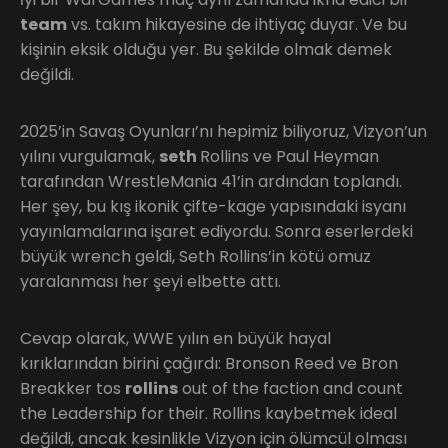
team
vs. takım hikayesine de ihtiyaç duyar. Ve bu
kişinin eksik olduğu yer. Bu şekilde olmak demek
değildi.
2025’in Savaş Oyunları’nı hepimiz biliyoruz, Vizyon’un
yılını vurgulamak,
seth
Rollins ve Paul Heyman
tarafından WrestleMania 41’in ardından toplandı.
Her şey, bu kış ikonik çifte-kage yapısındaki isyanı
yayınlamalarına işaret ediyordu. Sonra eserlerdeki
büyük wrench geldi, Seth Rollins’in kötü omuz
yaralanması her şeyi elbette attı.
Cevap olarak, WWE yılın en büyük hayal
kırıklarından birini çağırdı: Bronson Reed ve Bron
Breakker tos
rollins
out of the faction and count
the Leadership for their. Rollins kaybetmek ideal
değildi, ancak kesinlikle Vizyon için ölümcül olması