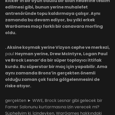
kicker’in bir oyun ödüllü bir alan hedefine teslim
edilmesi gibi, bunun yerine muhalefet
antrenöründe topu kaldırmaya çalışır. Aynı
zamanda bu devam ediyor, bu yılki erkek
WarGames maçı farklı bir canavara morfing
oldu.
. Aksine koymak yerine Vizyon cephe ve merkezi,
paul
Heyman yerine, Drew McIntyre, Logan Paul
ve Brock Lesnar’da bir süper toplayıcı ittifak
kurdu. Bu süperstar bir maç için yapabilir. Ama
aynı zamanda Brons’in gerçekten önemli
olduğu zaman çok fazla gölgelenmesini de
riske atıyor.
gerçekten ► WWE, Brock Lesnar gibi gelecek bir
Famer Salonunu kurtarmasına izin verecek mi?
Şüpheliyim ki. İçindeyken, WarGames hakkındaki