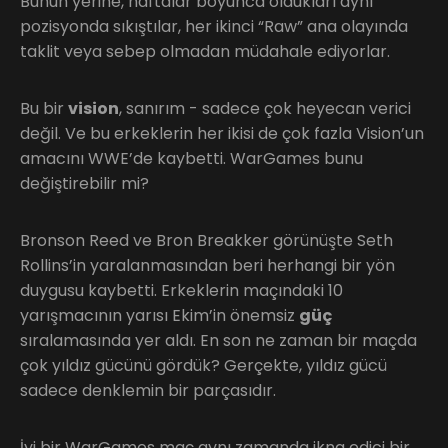
Bunun yerine, haftalar boyunca oldukları aynı
pozisyonda sıkıştılar, her ikinci “Raw” ana olayında
taklit veya sebep olmadan müdahale ediyorlar.
Bu bir
vision
, sanırım - sadece çok heyecan verici
değil. Ve bu erkeklerin her ikisi de çok fazla Vision’un
amacını WWE’de kaybetti. WarGames bunu
değiştirebilir mi?
Bronson Reed ve Bron Breakker görünüşte Seth
Rollins’in yaralanmasından beri herhangi bir yön
duygusu kaybetti. Erkeklerin maçındaki 10
yarışmacının yarısı Ekim’in önemsiz
güç
sıralamasında yer aldı. En son ne zaman bir maçda
çok yıldız gücünü gördük? Gerçekte, yıldız gücü
sadece denklemin bir parçasıdır.
İyi bir WarGames maç aynı zamanda ikna edici bir