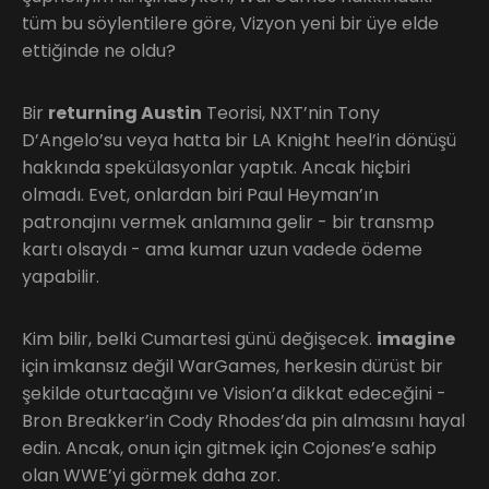
tüm bu söylentilere göre, Vizyon yeni bir üye elde
ettiğinde ne oldu?
Bir
returning Austin
Teorisi, NXT’nin Tony
D’Angelo’su veya hatta bir LA Knight heel’in dönüşü
hakkında spekülasyonlar yaptık. Ancak hiçbiri
olmadı. Evet, onlardan biri Paul Heyman’ın
patronajını vermek anlamına gelir - bir transmp
kartı olsaydı - ama kumar uzun vadede ödeme
yapabilir.
Kim bilir, belki Cumartesi günü değişecek.
imagine
için imkansız değil WarGames, herkesin dürüst bir
şekilde oturtacağını ve Vision’a dikkat edeceğini -
Bron Breakker’in Cody Rhodes’da pin almasını hayal
edin. Ancak, onun için gitmek için Cojones’e sahip
olan WWE’yi görmek daha zor.