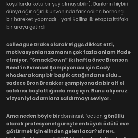
koşullarda kötü bir şey olmayabilir). Bunların hiçbiri
dünya ağır ağırlık unvanında fark edilen herhangi
bir hareket yapmadı - yani Rollins ilk etapta ittifakı
bir araya getirdi.
colleague Drake olarak Riggs dikkat etti,
motivasyonları zamanın çok fazla anlam ifade
etmiyor. “SmackDown” iki hafta önce Bronson
Reed’in Evrensel Şampiyonası için Cody
Rhodes’a karşı bir başlık attığında ne oldu…
sadece Bron Breakker şampiyonada bir alt el
saldırısı başlattığında maç için. Bunu alıyoruz:
Vizyon iyi adamlara saldırmayı seviyor.
Ama neden böyle bir
dominant faction
gönüllü
olarak profesyonel güreşte en büyük ödülü eve
götürmek için elinden geleni atar? Bir NFL