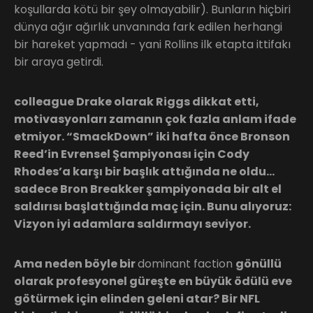
koşullarda kötü bir şey olmayabilir). Bunların hiçbiri
dünya ağır ağırlık unvanında fark edilen herhangi
bir hareket yapmadı - yani Rollins ilk etapta ittifakı
bir araya getirdi.
colleague Drake olarak Riggs dikkat etti,
motivasyonları zamanın çok fazla anlam ifade
etmiyor. “SmackDown” iki hafta önce Bronson
Reed’in Evrensel Şampiyonası için Cody
Rhodes’a karşı bir başlık attığında ne oldu…
sadece Bron Breakker şampiyonada bir alt el
saldırısı başlattığında maç için. Bunu alıyoruz:
Vizyon iyi adamlara saldırmayı seviyor.
Ama neden böyle bir
dominant faction
gönüllü
olarak profesyonel güreşte en büyük ödülü eve
götürmek için elinden geleni atar? Bir NFL