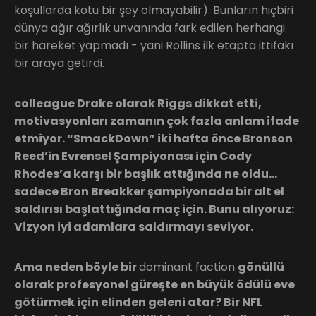
koşullarda kötü bir şey olmayabilir). Bunların hiçbiri
dünya ağır ağırlık unvanında fark edilen herhangi
bir hareket yapmadı - yani Rollins ilk etapta ittifakı
bir araya getirdi.
colleague Drake olarak Riggs dikkat etti,
motivasyonları zamanın çok fazla anlam ifade
etmiyor. “SmackDown” iki hafta önce Bronson
Reed’in Evrensel Şampiyonası için Cody
Rhodes’a karşı bir başlık attığında ne oldu…
sadece Bron Breakker şampiyonada bir alt el
saldırısı başlattığında maç için. Bunu alıyoruz:
Vizyon iyi adamlara saldırmayı seviyor.
Ama neden böyle bir
dominant faction
gönüllü
olarak profesyonel güreşte en büyük ödülü eve
götürmek için elinden geleni atar? Bir NFL