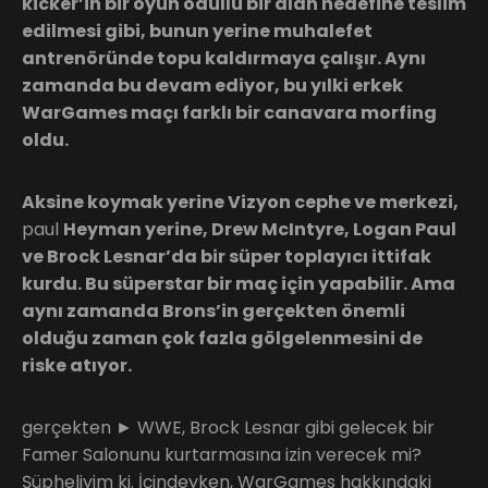
kicker’in bir oyun ödüllü bir alan hedefine teslim
edilmesi gibi, bunun yerine muhalefet
antrenöründe topu kaldırmaya çalışır. Aynı
zamanda bu devam ediyor, bu yılki erkek
WarGames maçı farklı bir canavara morfing
oldu.
Aksine koymak yerine Vizyon cephe ve merkezi,
paul
Heyman yerine, Drew McIntyre, Logan Paul
ve Brock Lesnar’da bir süper toplayıcı ittifak
kurdu. Bu süperstar bir maç için yapabilir. Ama
aynı zamanda Brons’in gerçekten önemli
olduğu zaman çok fazla gölgelenmesini de
riske atıyor.
gerçekten ► WWE, Brock Lesnar gibi gelecek bir
Famer Salonunu kurtarmasına izin verecek mi?
Şüpheliyim ki. İçindeyken, WarGames hakkındaki