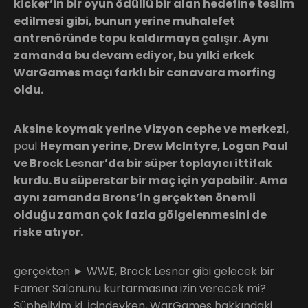
kicker’in bir oyun ödüllü bir alan hedefine teslim
edilmesi gibi, bunun yerine muhalefet
antrenöründe topu kaldırmaya çalışır. Aynı
zamanda bu devam ediyor, bu yılki erkek
WarGames maçı farklı bir canavara morfing
oldu.
Aksine koymak yerine Vizyon cephe ve merkezi,
paul
Heyman yerine, Drew McIntyre, Logan Paul
ve Brock Lesnar’da bir süper toplayıcı ittifak
kurdu. Bu süperstar bir maç için yapabilir. Ama
aynı zamanda Brons’in gerçekten önemli
olduğu zaman çok fazla gölgelenmesini de
riske atıyor.
gerçekten ► WWE, Brock Lesnar gibi gelecek bir
Famer Salonunu kurtarmasına izin verecek mi?
Şüpheliyim ki. İçindeyken, WarGames hakkındaki