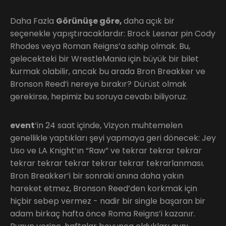
Daha Fazla
Görünüşe göre,
daha açık bir
seçenekle yapıştıracaklardır: Brock Lesnar pin Cody
Rhodes veya Roman Reigns’a sahip olmak. Bu,
gelecekteki bir WrestleMania için büyük bir bilet
kurmak olabilir, ancak bu arada Bron Breakker ve
Bronson Reed’i nereye bırakır? Dürüst olmak
gerekirse, hepimiz bu soruya cevabı biliyoruz.
event
‘in 24 saat içinde, Vizyon muhtemelen
genellikle yaptıkları şeyi yapmaya geri dönecek: Jey
Uso ve LA Knight’ın “Raw” ve tekrar tekrar tekrar
tekrar tekrar tekrar tekrar tekrar tekrarlanması.
Bron Breakker’i bir sonraki anına daha yakın
hareket etmez, Bronson Reed’den korkmak için
hiçbir sebep vermez - nadir bir single başaran bir
adam birkaç hafta önce Roma Reigns’i kazanır.