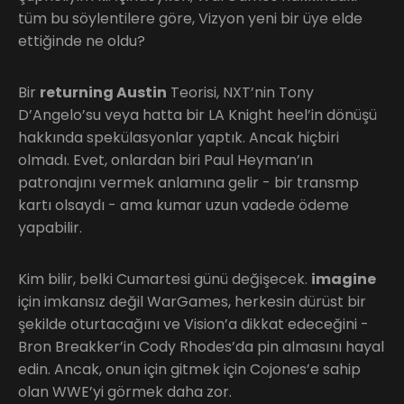
tüm bu söylentilere göre, Vizyon yeni bir üye elde
ettiğinde ne oldu?
Bir
returning Austin
Teorisi, NXT’nin Tony
D’Angelo’su veya hatta bir LA Knight heel’in dönüşü
hakkında spekülasyonlar yaptık. Ancak hiçbiri
olmadı. Evet, onlardan biri Paul Heyman’ın
patronajını vermek anlamına gelir - bir transmp
kartı olsaydı - ama kumar uzun vadede ödeme
yapabilir.
Kim bilir, belki Cumartesi günü değişecek.
imagine
için imkansız değil WarGames, herkesin dürüst bir
şekilde oturtacağını ve Vision’a dikkat edeceğini -
Bron Breakker’in Cody Rhodes’da pin almasını hayal
edin. Ancak, onun için gitmek için Cojones’e sahip
olan WWE’yi görmek daha zor.