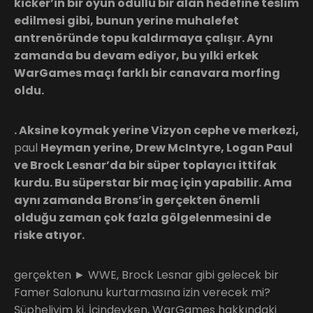
kicker’in bir oyun ödüllü bir alan hedefine teslim
edilmesi gibi, bunun yerine muhalefet
antrenöründe topu kaldırmaya çalışır. Aynı
zamanda bu devam ediyor, bu yılki erkek
WarGames maçı farklı bir canavara morfing
oldu.
. Aksine koymak yerine Vizyon cephe ve merkezi,
paul
Heyman yerine, Drew McIntyre, Logan Paul
ve Brock Lesnar’da bir süper toplayıcı ittifak
kurdu. Bu süperstar bir maç için yapabilir. Ama
aynı zamanda Brons’in gerçekten önemli
olduğu zaman çok fazla gölgelenmesini de
riske atıyor.
gerçekten ► WWE, Brock Lesnar gibi gelecek bir
Famer Salonunu kurtarmasına izin verecek mi?
Şüpheliyim ki. İçindeyken, WarGames hakkındaki