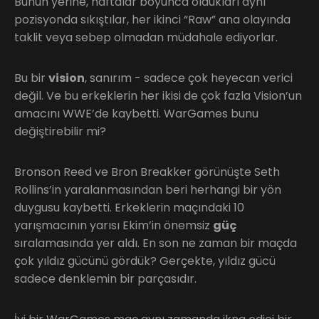
Bunun yerine, haftalar boyunca oldukları aynı
pozisyonda sıkıştılar, her ikinci “Raw” ana olayında
taklit veya sebep olmadan müdahale ediyorlar.
Bu bir
vision
, sanırım - sadece çok heyecan verici
değil. Ve bu erkeklerin her ikisi de çok fazla Vision’un
amacını WWE’de kaybetti. WarGames bunu
değiştirebilir mi?
Bronson Reed ve Bron Breakker görünüşte Seth
Rollins’in yaralanmasından beri herhangi bir yön
duygusu kaybetti. Erkeklerin maçındaki 10
yarışmacının yarısı Ekim’in önemsiz
güç
sıralamasında yer aldı. En son ne zaman bir maçda
çok yıldız gücünü gördük? Gerçekte, yıldız gücü
sadece denklemin bir parçasıdır.