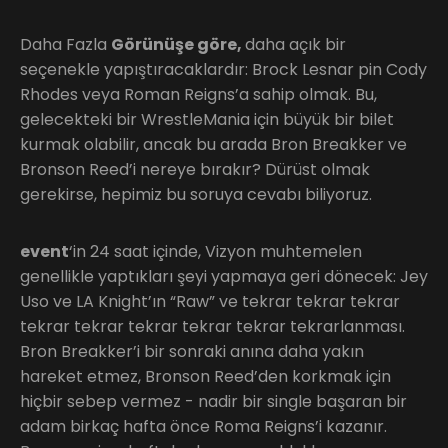
Daha Fazla
Görünüşe göre,
daha açık bir
seçenekle yapıştıracaklardır: Brock Lesnar pin Cody
Rhodes veya Roman Reigns’a sahip olmak. Bu,
gelecekteki bir WrestleMania için büyük bir bilet
kurmak olabilir, ancak bu arada Bron Breakker ve
Bronson Reed’i nereye bırakır? Dürüst olmak
gerekirse, hepimiz bu soruya cevabı biliyoruz.
event
‘in 24 saat içinde, Vizyon muhtemelen
genellikle yaptıkları şeyi yapmaya geri dönecek: Jey
Uso ve LA Knight’ın “Raw” ve tekrar tekrar tekrar
tekrar tekrar tekrar tekrar tekrar tekrarlanması.
Bron Breakker’i bir sonraki anına daha yakın
hareket etmez, Bronson Reed’den korkmak için
hiçbir sebep vermez - nadir bir single başaran bir
adam birkaç hafta önce Roma Reigns’i kazanır.