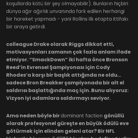
koşullarda kötü bir şey olmayabilir). Bunların hiçbiri
dünya ağır ağırlık unvanında fark edilen herhangi
bir hareket yapmadı - yani Rollins ilk etapta ittifakı
bir araya getirdi.
colleague Drake olarak Riggs dikkat etti,
motivasyonları zamanın çok fazla anlam ifade
etmiyor. “SmackDown” iki hafta önce Bronson
Reed’in Evrensel Şampiyonası için Cody
Rhodes’a karşı bir başlık attığında ne oldu…
sadece Bron Breakker şampiyonada bir alt el
saldırısı başlattığında maç için. Bunu alıyoruz:
Vizyon iyi adamlara saldırmayı seviyor.
Ama neden böyle bir
dominant faction
gönüllü
olarak profesyonel güreşte en büyük ödülü eve
götürmek için elinden geleni atar? Bir NFL