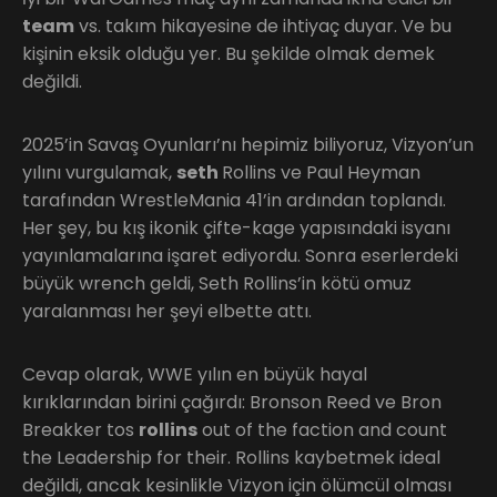
team
vs. takım hikayesine de ihtiyaç duyar. Ve bu
kişinin eksik olduğu yer. Bu şekilde olmak demek
değildi.
2025’in Savaş Oyunları’nı hepimiz biliyoruz, Vizyon’un
yılını vurgulamak,
seth
Rollins ve Paul Heyman
tarafından WrestleMania 41’in ardından toplandı.
Her şey, bu kış ikonik çifte-kage yapısındaki isyanı
yayınlamalarına işaret ediyordu. Sonra eserlerdeki
büyük wrench geldi, Seth Rollins’in kötü omuz
yaralanması her şeyi elbette attı.
Cevap olarak, WWE yılın en büyük hayal
kırıklarından birini çağırdı: Bronson Reed ve Bron
Breakker tos
rollins
out of the faction and count
the Leadership for their. Rollins kaybetmek ideal
değildi, ancak kesinlikle Vizyon için ölümcül olması