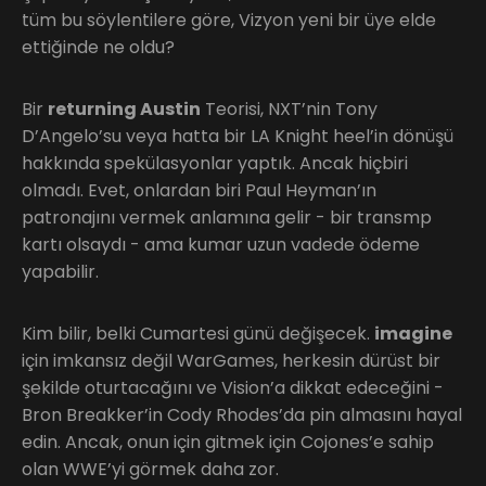
tüm bu söylentilere göre, Vizyon yeni bir üye elde
ettiğinde ne oldu?
Bir
returning Austin
Teorisi, NXT’nin Tony
D’Angelo’su veya hatta bir LA Knight heel’in dönüşü
hakkında spekülasyonlar yaptık. Ancak hiçbiri
olmadı. Evet, onlardan biri Paul Heyman’ın
patronajını vermek anlamına gelir - bir transmp
kartı olsaydı - ama kumar uzun vadede ödeme
yapabilir.
Kim bilir, belki Cumartesi günü değişecek.
imagine
için imkansız değil WarGames, herkesin dürüst bir
şekilde oturtacağını ve Vision’a dikkat edeceğini -
Bron Breakker’in Cody Rhodes’da pin almasını hayal
edin. Ancak, onun için gitmek için Cojones’e sahip
olan WWE’yi görmek daha zor.