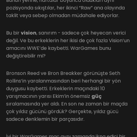
Bunun yerine, haftalar boyunca oldukları aynı
pozisyonda sıkıştılar, her ikinci “Raw” ana olayında
taklit veya sebep olmadan müdahale ediyorlar.
Bu bir
vision
, sanırım - sadece çok heyecan verici
değil. Ve bu erkeklerin her ikisi de çok fazla Vision’un
amacını WWE’de kaybetti. WarGames bunu
değiştirebilir mi?
Bronson Reed ve Bron Breakker görünüşte Seth
Rollins’in yaralanmasından beri herhangi bir yön
duygusu kaybetti. Erkeklerin maçındaki 10
yarışmacının yarısı Ekim’in önemsiz
güç
sıralamasında yer aldı. En son ne zaman bir maçda
çok yıldız gücünü gördük? Gerçekte, yıldız gücü
sadece denklemin bir parçasıdır.
İyi bir WarGames maç aynı zamanda ikna edici bir