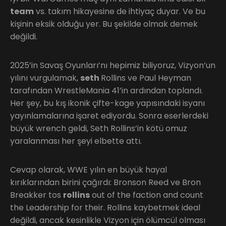
team
vs. takım hikayesine de ihtiyaç duyar. Ve bu
kişinin eksik olduğu yer. Bu şekilde olmak demek
değildi.
2025’in Savaş Oyunları’nı hepimiz biliyoruz, Vizyon’un
yılını vurgulamak,
seth
Rollins ve Paul Heyman
tarafından WrestleMania 41’in ardından toplandı.
Her şey, bu kış ikonik çifte-kage yapısındaki isyanı
yayınlamalarına işaret ediyordu. Sonra eserlerdeki
büyük wrench geldi, Seth Rollins’in kötü omuz
yaralanması her şeyi elbette attı.
Cevap olarak, WWE yılın en büyük hayal
kırıklarından birini çağırdı: Bronson Reed ve Bron
Breakker tos
rollins
out of the faction and count
the Leadership for their. Rollins kaybetmek ideal
değildi, ancak kesinlikle Vizyon için ölümcül olması