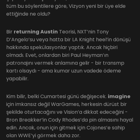
tüm bu söylentilere göre, Vizyon yeni bir üye elde
ettiğinde ne oldu?
Bir
returning Austin
Teorisi, NXT’nin Tony
D’Angelo’su veya hatta bir LA Knight heel’in dönüşü
hakkında spekülasyonlar yaptık. Ancak hiçbiri
olmadı. Evet, onlardan biri Paul Heyman’ın
patronajını vermek anlamına gelir - bir transmp
kartı olsaydı - ama kumar uzun vadede ödeme
yapabilir.
Kim bilir, belki Cumartesi günü değişecek.
imagine
için imkansız değil WarGames, herkesin dürüst bir
şekilde oturtacağını ve Vision’a dikkat edeceğini -
Bron Breakker’in Cody Rhodes’da pin almasını hayal
edin. Ancak, onun için gitmek için Cojones’e sahip
olan WWE’yi görmek daha zor.