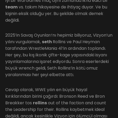
İyi bir WarGames maç aynı zamanda ikna edici bir
team
vs. takım hikayesine de ihtiyaç duyar. Ve bu
kişinin eksik olduğu yer. Bu şekilde olmak demek
değildi.
2025’in Savaş Oyunları’nı hepimiz biliyoruz, Vizyon’un
yılını vurgulamak,
seth
Rollins ve Paul Heyman
tarafından WrestleMania 41’in ardından toplandı.
Her şey, bu kış ikonik çifte-kage yapısındaki isyanı
yayınlamalarına işaret ediyordu. Sonra eserlerdeki
büyük wrench geldi, Seth Rollins’in kötü omuz
yaralanması her şeyi elbette attı.
Cevap olarak, WWE yılın en büyük hayal
kırıklarından birini çağırdı: Bronson Reed ve Bron
Breakker tos
rollins
out of the faction and count
the Leadership for their. Rollins kaybetmek ideal
değildi, ancak kesinlikle Vizyon için ölümcül olması