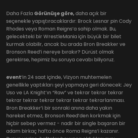
Daha Fazla
Görünüşe göre,
daha açık bir
seçenekle yapıştıracaklardır: Brock Lesnar pin Cody
Rhodes veya Roman Reigns’a sahip olmak. Bu,
gelecekteki bir WrestleMania için büyük bir bilet
kurmak olabilir, ancak bu arada Bron Breakker ve
Bronson Reed’i nereye bırakır? Dürüst olmak
gerekirse, hepimiz bu soruya cevabı biliyoruz.
event
‘in 24 saat içinde, Vizyon muhtemelen
genellikle yaptıkları şeyi yapmaya geri dönecek: Jey
Uso ve LA Knight’ın “Raw” ve tekrar tekrar tekrar
tekrar tekrar tekrar tekrar tekrar tekrarlanması.
Bron Breakker’i bir sonraki anına daha yakın
hareket etmez, Bronson Reed’den korkmak için
hiçbir sebep vermez - nadir bir single başaran bir
adam birkaç hafta önce Roma Reigns’i kazanır.