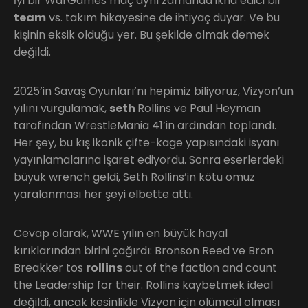
İyi bir WarGames maç aynı zamanda ikna edici bir
team
vs. takım hikayesine de ihtiyaç duyar. Ve bu
kişinin eksik olduğu yer. Bu şekilde olmak demek
değildi.
2025’in Savaş Oyunları’nı hepimiz biliyoruz, Vizyon’un
yılını vurgulamak,
seth
Rollins ve Paul Heyman
tarafından WrestleMania 41’in ardından toplandı.
Her şey, bu kış ikonik çifte-kage yapısındaki isyanı
yayınlamalarına işaret ediyordu. Sonra eserlerdeki
büyük wrench geldi, Seth Rollins’in kötü omuz
yaralanması her şeyi elbette attı.
Cevap olarak, WWE yılın en büyük hayal
kırıklarından birini çağırdı: Bronson Reed ve Bron
Breakker tos
rollins
out of the faction and count
the Leadership for their. Rollins kaybetmek ideal
değildi, ancak kesinlikle Vizyon için ölümcül olması