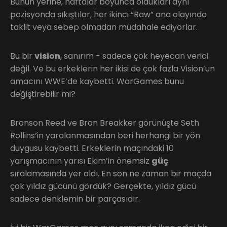
Bunun yerine, haftalar boyunca oldukları aynı
pozisyonda sıkıştılar, her ikinci “Raw” ana olayında
taklit veya sebep olmadan müdahale ediyorlar.
Bu bir
vision
, sanırım - sadece çok heyecan verici
değil. Ve bu erkeklerin her ikisi de çok fazla Vision’un
amacını WWE’de kaybetti. WarGames bunu
değiştirebilir mi?
Bronson Reed ve Bron Breakker görünüşte Seth
Rollins’in yaralanmasından beri herhangi bir yön
duygusu kaybetti. Erkeklerin maçındaki 10
yarışmacının yarısı Ekim’in önemsiz
güç
sıralamasında yer aldı. En son ne zaman bir maçda
çok yıldız gücünü gördük? Gerçekte, yıldız gücü
sadece denklemin bir parçasıdır.