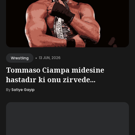
•
13 JUN, 2026
Wrestling
Tommaso Ciampa midesine
hastadır ki onu zirvede...
By
Safiye Gayip