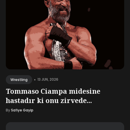
•
13 JUN, 2026
Wrestling
Tommaso Ciampa midesine
hastadır ki onu zirvede...
By
Safiye Gayip