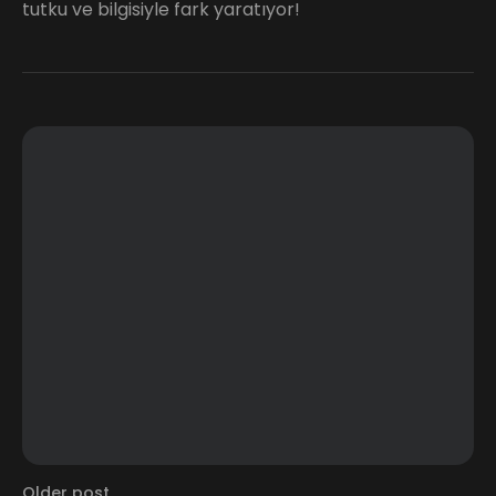
tutku ve bilgisiyle fark yaratıyor!
Older post