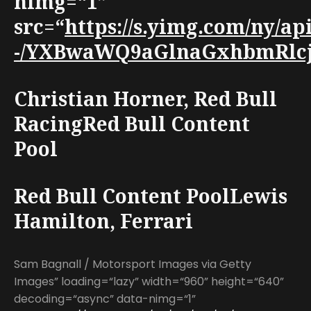
nimg=“1”
src=“
https://s.yimg.com/ny/ap
-/YXBwaWQ9aGlnaGxhbmRlcjt3
Christian Horner, Red Bull
RacingRed Bull Content
Pool
Red Bull Content PoolLewis
Hamilton, Ferrari
Sam Bagnall / Motorsport Images via Getty
Images” loading=“lazy” width=“960” height=“640”
decoding=“async” data-nimg=“1”