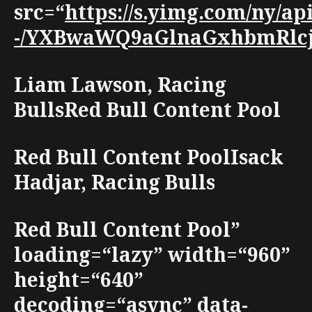
src=“
https://s.yimg.com/ny/
-/YXBwaWQ9aGlnaGxhbmRlcjt3
Liam Lawson, Racing
BullsRed Bull Content Pool
Red Bull Content PoolIsack
Hadjar, Racing Bulls
Red Bull Content Pool”
loading=“lazy” width=“960”
height=“640”
decoding=“async” data-