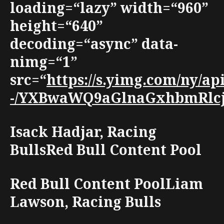
loading=“lazy” width=“960”
height=“640”
decoding=“async” data-
nimg=“1”
src=“
https://s.yimg.com/ny/a
-/YXBwaWQ9aGlnaGxhbmRlcjt3
Isack Hadjar, Racing
BullsRed Bull Content Pool
Red Bull Content PoolLiam
Lawson, Racing Bulls