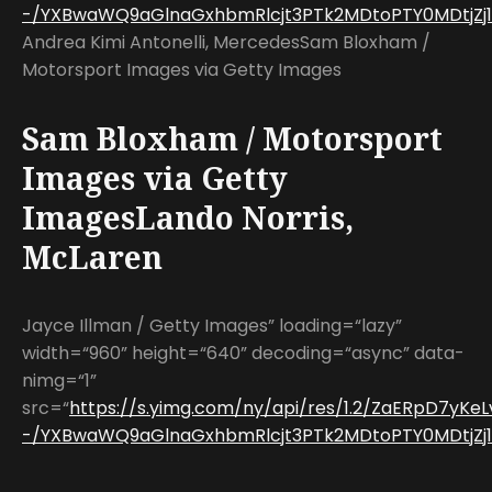
-/YXBwaWQ9aGlnaGxhbmRlcjt3PTk2MDtoPTY0MDtjZj13
Andrea Kimi Antonelli, MercedesSam Bloxham /
Motorsport Images via Getty Images
Sam Bloxham / Motorsport
Images via Getty
ImagesLando Norris,
McLaren
Jayce Illman / Getty Images” loading=“lazy”
width=“960” height=“640” decoding=“async” data-
nimg=“1”
src=“
https://s.yimg.com/ny/api/res/1.2/ZaERpD7yK
-/YXBwaWQ9aGlnaGxhbmRlcjt3PTk2MDtoPTY0MDtjZj13