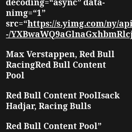
decoding=“async” data-
nimg=“1”
src=“
https://s.yimg.com/ny/a
-/YXBwaWQ9aGlnaGxhbmRlcjt3
Max Verstappen, Red Bull
RacingRed Bull Content
Pool
Red Bull Content PoolIsack
Hadjar, Racing Bulls
Red Bull Content Pool”