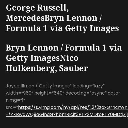
George Russell,
MercedesBryn Lennon /
Formula 1 via Getty Images
Bryn Lennon / Formula 1 via
Getty ImagesNico
Hulkenberg, Sauber
Jayce Illman / Getty Images” loading=“lazy”
width=“960” height=“640” decoding=“async” data-
nimg=“1”
src=“
https://s.yimg.com/ny/api/res/1.2/2zoxGrncrWn
-/YXBwaWQ9aGlnaGxhbmRlcjt3PTk2MDtoPTY0MDtjZj13