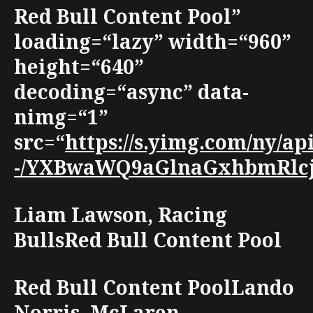
Red Bull Content Pool”
loading=“lazy” width=“960”
height=“640”
decoding=“async” data-
nimg=“1”
src=“
https://s.yimg.com/ny/a
-/YXBwaWQ9aGlnaGxhbmRlcjt3
Liam Lawson, Racing
BullsRed Bull Content Pool
Red Bull Content PoolLando
Norris, McLaren