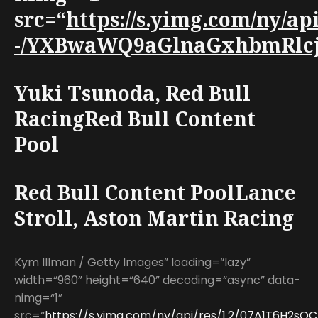
src=“
https://s.yimg.com/ny/a
-/YXBwaWQ9aGlnaGxhbmRlcjt3
Yuki Tsunoda, Red Bull
RacingRed Bull Content
Pool
Red Bull Content PoolLance
Stroll, Aston Martin Racing
Kym Illman / Getty Images” loading=“lazy”
width=“960” height=“640” decoding=“async” data-
nimg=“1”
src=“
https://s.yimg.com/ny/api/res/1.2/07A1T6H2