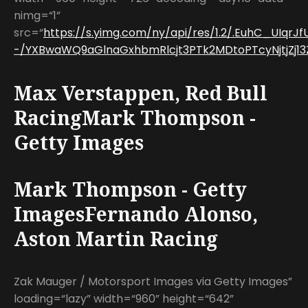
nimg=“1”
src=“
https://s.yimg.com/ny/api/res/1.2/.EuhC_UIqrJ
-/YXBwaWQ9aGlnaGxhbmRlcjt3PTk2MDtoPTcyNjtjZj13Z
Max Verstappen, Red Bull
RacingMark Thompson -
Getty Images
Mark Thompson - Getty
ImagesFernando Alonso,
Aston Martin Racing
Zak Mauger / Motorsport Images via Getty Images”
loading=“lazy” width=“960” height=“642”