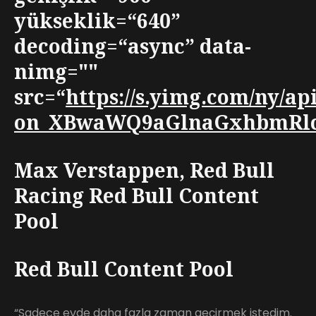
yükseklik=“640”
decoding=“async” data-
nimg=""
src=“
https://s.yimg.com/ny/
on_XBwaWQ9aGlnaGxhbmRlc
Max Verstappen, Red Bull
Racing Red Bull Content
Pool
Red Bull Content Pool
“Sadece evde daha fazla zaman geçirmek istedim.