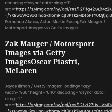
decoding=“async” data-nimg=“1”
src=“
https://s.yimg.com/ny/api/res/1.2/1fg42GL84z2
-/YXBwaWQ9aGlnaGxhbmRlcjt3PTk2MDtoPTY0MjtjZj13
Fernando Alonso, Aston Martin RacingZak Mauger /
Motorsport Images via Getty Images
Zak Mauger / Motorsport
Images via Getty
ImagesOscar Piastri,
McLaren
Jayce Illman / Getty Images” loading=“lazy”
width=“960” height=“640” decoding=“async” data-
nimg=“1”
src=“
https://s.yimg.com/ny/api/res/1.2/vt27Hv_V
-/YXBwaWQ9aGlnaGxhbmRlcjt3PTk2MDtoPTY0MDtjZj13