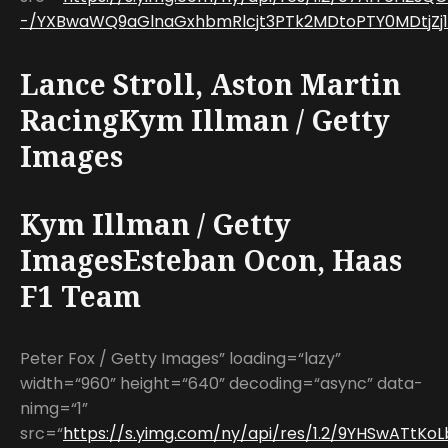
-/YXBwaWQ9aGlnaGxhbmRlcjt3PTk2MDtoPTY0MDtjZj13
Lance Stroll, Aston Martin
RacingKym Illman / Getty
Images
Kym Illman / Getty
ImagesEsteban Ocon, Haas
F1 Team
Peter Fox / Getty Images” loading=“lazy”
width=“960” height=“640” decoding=“async” data-
nimg=“1”
src=“
https://s.yimg.com/ny/api/res/1.2/9YHSwATtK