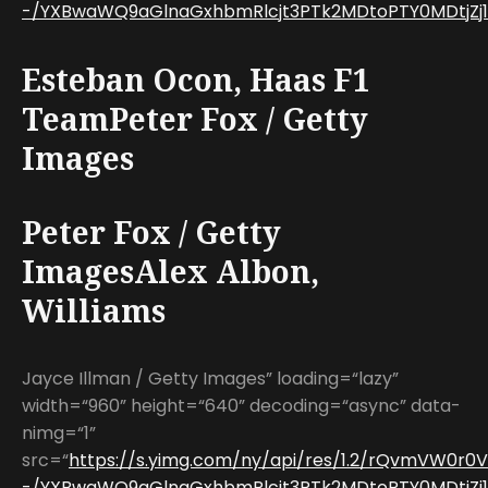
-/YXBwaWQ9aGlnaGxhbmRlcjt3PTk2MDtoPTY0MDtjZj13
Esteban Ocon, Haas F1
TeamPeter Fox / Getty
Images
Peter Fox / Getty
ImagesAlex Albon,
Williams
Jayce Illman / Getty Images” loading=“lazy”
width=“960” height=“640” decoding=“async” data-
nimg=“1”
src=“
https://s.yimg.com/ny/api/res/1.2/rQvmVW0r0
-/YXBwaWQ9aGlnaGxhbmRlcjt3PTk2MDtoPTY0MDtjZj13