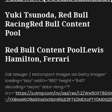
Yuki Tsunoda, Red Bull
RacingRed Bull Content
Pool
Red Bull Content PoolLewis
Hamilton, Ferrari
Zak Mauger / Motorsport Images via Getty Images”
loading=“lazy” width=“960” height=“640”
decoding=“async” data-nimg=“1”
src=“
https://s.yimg.com/ny/api/res/1.2/Ww5QFT8DG
-/YXBwaWQ9aGlnaGxhbmRlcjt3PTk2MDtoPTY0MDtjZj13