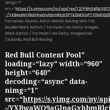
nimg=“1”
src=“
https://s.yimg.com/ny/api/res/1.2/PBhGB5jQI
-/YXBwaWQ9aGlnaGxhbmRlcjt3PTk2MDtoPTY0MDtjZj13
Fernando Alonso, Aston Martin Racing with ?ric
BoullierMark Sutton / Formula 1 via Getty Images
Mark Sutton / Formula 1 via Getty ImagesYuki
Tsunoda, Red Bull Racing
Red Bull Content Pool”
loading=“lazy” width=“960”
height=“640”
decoding=“async” data-
nimg=“1”
src=“
https://s.yimg.com/ny/a
-/YXBwaWQ9aGlnaGxhbmRlcjt3