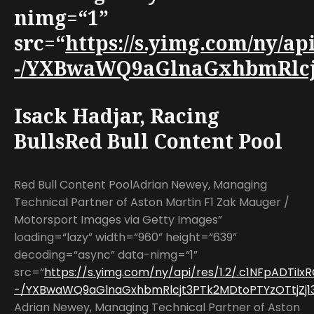
nimg=“1”
src=“
https://s.yimg.com/ny/a
-/YXBwaWQ9aGlnaGxhbmRlcjt3
Isack Hadjar, Racing
BullsRed Bull Content Pool
Red Bull Content PoolAdrian Newey, Managing
Technical Partner of Aston Martin F1 Zak Mauger /
Motorsport Images via Getty Images”
loading=“lazy” width=“960” height=“639”
decoding=“async” data-nimg=“1”
src=“
https://s.yimg.com/ny/api/res/1.2/.c1NFpADTiI
-/YXBwaWQ9aGlnaGxhbmRlcjt3PTk2MDtoPTYzOTtjZj13
Adrian Newey, Managing Technical Partner of Aston