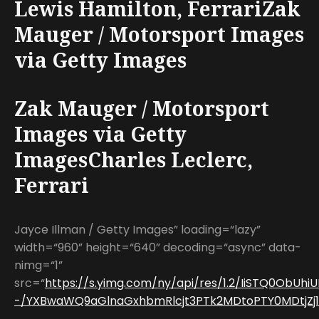
Lewis Hamilton, FerrariZak
Mauger / Motorsport Images
via Getty Images
Zak Mauger / Motorsport
Images via Getty
ImagesCharles Leclerc,
Ferrari
Jayce Illman / Getty Images” loading=“lazy”
width=“960” height=“640” decoding=“async” data-
nimg=“1”
src=“
https://s.yimg.com/ny/api/res/1.2/IiSTQ0ObUhi
-/YXBwaWQ9aGlnaGxhbmRlcjt3PTk2MDtoPTY0MDtjZj13