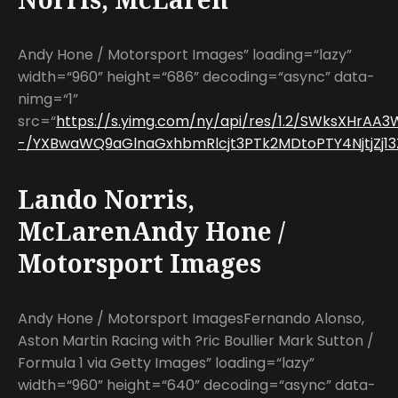
Andy Hone / Motorsport Images” loading=“lazy”
width=“960” height=“686” decoding=“async” data-
nimg=“1”
src=“
https://s.yimg.com/ny/api/res/1.2/SWksXHrAA
-/YXBwaWQ9aGlnaGxhbmRlcjt3PTk2MDtoPTY4NjtjZj13
Lando Norris,
McLarenAndy Hone /
Motorsport Images
Andy Hone / Motorsport ImagesFernando Alonso,
Aston Martin Racing with ?ric Boullier Mark Sutton /
Formula 1 via Getty Images” loading=“lazy”
width=“960” height=“640” decoding=“async” data-