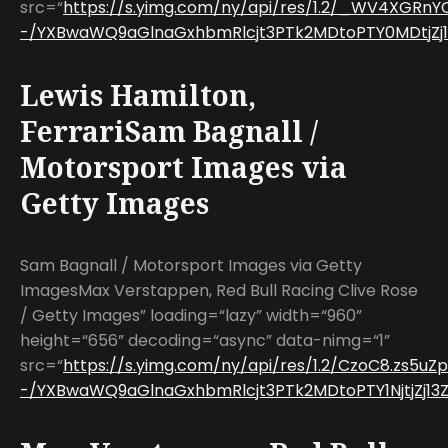
src=“
https://s.yimg.com/ny/api/res/1.2/_WV4XGR
-/YXBwaWQ9aGlnaGxhbmRlcjt3PTk2MDtoPTY0MDtjZj13
Lewis Hamilton,
FerrariSam Bagnall /
Motorsport Images via
Getty Images
Sam Bagnall / Motorsport Images via Getty
ImagesMax Verstappen, Red Bull Racing Clive Rose
/ Getty Images” loading=“lazy” width=“960”
height=“656” decoding=“async” data-nimg=“1”
src=“
https://s.yimg.com/ny/api/res/1.2/CzoC8.zs5
-/YXBwaWQ9aGlnaGxhbmRlcjt3PTk2MDtoPTY1NjtjZj13