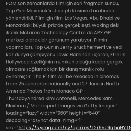
FOM son zamanlarda film için son fragman sundu,
Top Gun Maverick’in Joseph Kosinski tarafından
yönlendirildi. Film için film, Las Vegas, Abu Dhabi ve
Monza’daki büyük prix’de gerçekleşti, Woking’deki
ikonik McLaren Technology Centre da APX GP
merkezi olarak bir görünüm yaratıyor. Filmin
yapımcıları, Top Gun’ın Jerry Bruckheimer’i ve yedi
kez dünya şampiyonu Lewis Hamilton’ı içeren, F1’in ilk
Hollywood özelliğinin mümkün olduğu kadar gerçek
olmasını sağlamak için bir danışmanlık rolü
oynamıştır. The F1 film will be released in cinemas
from 25 June internationally and 27 June in North
America.Photos from Monaco GP -
ThursdayAndrea Kimi Antonelli, Mercedes Sam
Bloxham / Motorsport Images via Getty Images”
loading=“lazy” width=“960” height=“640”
decoding=“async” data-nimg=“1”
src=“
https://s.yimg.com/ny/api/res/1.2/95U9q.5aHY.LN7