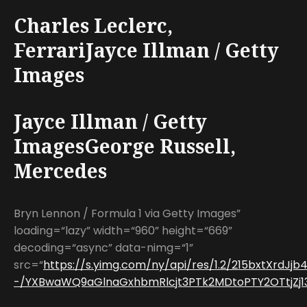
Charles Leclerc,
FerrariJayce Illman / Getty
Images
Jayce Illman / Getty
ImagesGeorge Russell,
Mercedes
Bryn Lennon / Formula 1 via Getty Images”
loading=“lazy” width=“960” height=“669”
decoding=“async” data-nimg=“1”
src=“
https://s.yimg.com/ny/api/res/1.2/215bxtXrd
-/YXBwaWQ9aGlnaGxhbmRlcjt3PTk2MDtoPTY2OTtjZj13