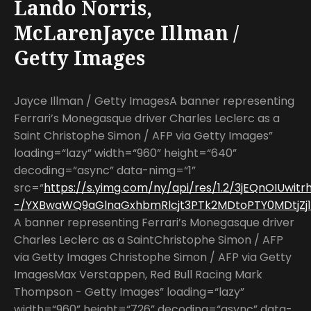
Lando Norris,
McLarenJayce Illman /
Getty Images
Jayce Illman / Getty ImagesA banner representing
Ferrari’s Monegasque driver Charles Leclerc as a
Saint Christophe Simon / AFP via Getty Images”
loading=“lazy” width=“960” height=“640”
decoding=“async” data-nimg=“1”
src=“
https://s.yimg.com/ny/api/res/1.2/3jEQnOIUwi
-/YXBwaWQ9aGlnaGxhbmRlcjt3PTk2MDtoPTY0MDtjZj13
A banner representing Ferrari’s Monegasque driver
Charles Leclerc as a SaintChristophe Simon / AFP
via Getty Images Christophe Simon / AFP via Getty
ImagesMax Verstappen, Red Bull Racing Mark
Thompson - Getty Images” loading=“lazy”
width=“960” height=“726” decoding=“async” data-