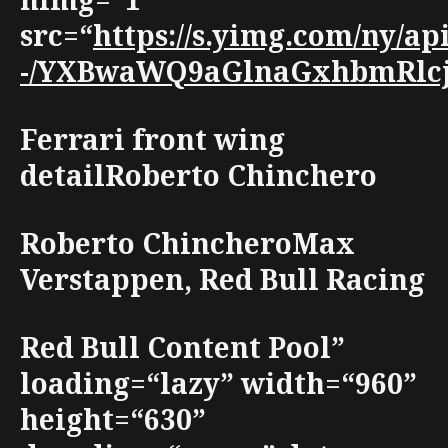
src=“
https://s.yimg.com/ny/ap
-/YXBwaWQ9aGlnaGxhbmRlcjt3
Ferrari front wing
detailRoberto Chinchero
Roberto ChincheroMax
Verstappen, Red Bull Racing
Red Bull Content Pool”
loading=“lazy” width=“960”
height=“630”