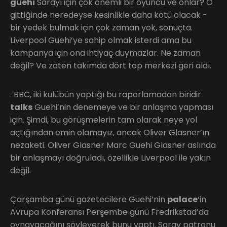
guehi
Sarayı için çok önemli bir oyuncu ve onlar? O
gittiğinde neredeyse kesinlikle daha kötü olacak -
bir yedek bulmak için çok zaman yok, sonuçta.
Liverpool Guehi’ye sahip olmak isterdi ama bu
kampanya için ona ihtiyaç duymazlar. Ne zaman
değil? Ve zaten takımda dört top merkezi geri aldı.
. BBC, iki kulübün yaptığı bu raporlamadan biridir
talks
Guehi’nin denemeye ve bir anlaşma yapması
için. Şimdi, bu görüşmelerin tam olarak neye yol
açtığından emin olamayız, ancak Oliver Glasner’ın
nezaketi. Oliver Glasner Marc Guehi Glasner aslında
bir anlaşmayı doğruladı, özellikle Liverpool ile yakın
değil.
Çarşamba günü gazetecilere Guehi’nin
palace
‘in
Avrupa Konferansı Perşembe günü Fredrikstad’da
oynayacağını söyleyerek bunu yaptı. Saray patronu