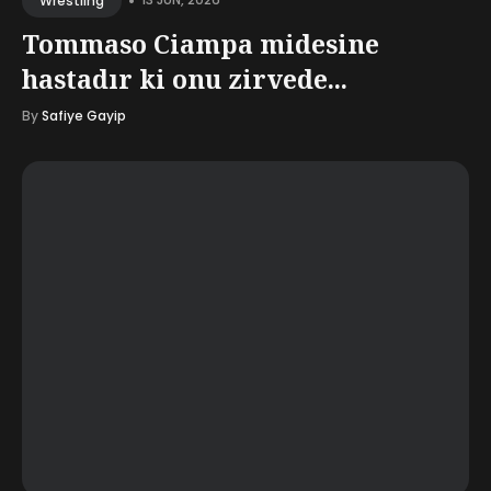
•
Wrestling
Tommaso Ciampa midesine
hastadır ki onu zirvede...
By
Safiye Gayip