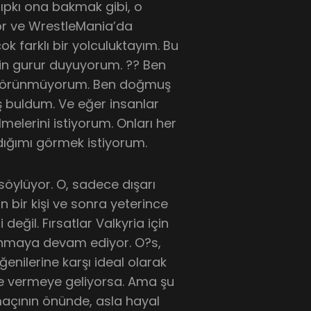
tıpkı ona bakmak gibi, o
yor ve WrestleMania’da
ok farklı bir yolculuktayım. Bu
çin gurur duyuyorum. ?? Ben
i görünmüyorum. Ben doğmuş
iş buldum. Ve eğer insanlar
melerini istiyorum. Onları her
dığımı görmek istiyorum.
söylüyor. O, sadece dışarı
an bir kişi ve sonra yeterince
değil. Fırsatlar Valkyria için
nmaya devam ediyor. O?s,
enilerine karşı ideal olarak
ve vermeye geliyorsa. Ama şu
maçının önünde, asla hayal