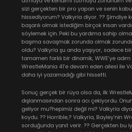
atmaya ve kendimi tutmaya zorlandım ve 
sizi gerçekten bir pro yapan ve senin kabu
hissediyorum? Valkyria diyor. ?? Şimdiye
başarılı olmak istediğim birçok insan vardı. 
söylemek için. Peki bu yardıma sahip olmak 
başıma savaşmak zorunda olmak zorunda değ
oldu? Valkyria şu anda yaşıyor, sadece b
tamamen farklı bir dinamik, WWE’ye adım
WrestleMania 41’e devam eden ailesi ile Valk
daha iyi yazamadığı gibi hissetti.
Sonuç gerçek bir rüya olsa da, ilk Wrestle
dışlanmasından sonra acı çekiyordu. Onu
geliyor mu?hepimiz değil mi? Valkyria diy
koydu. ?? Horrible,? Valkyria, Bayley’nin W
sorduğunda yanıt verir. ?? Gerçekten bu i