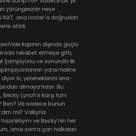
psine sahip mi? Sadece bir yıl
un yörüngesinin neye
işi NXT, ana roster’a doğrudan
rle atıldı.
esi’nde kapının dışında güçlü
arada rekabet etmeye gitti,
tal Şampiyonu ve sonunda ilk
 şampiyonlarının yarısı haline
 diyor ki, yeteneklerini ana-
dızından almaya hazır. Bu
 Becky Lynch’e karşı tüm
?? Ben? Ve sadece bunun
rdim mi? Valkyria
azırlıklıyım ve Becky’nin her
orum, ama sonra çan halkaları