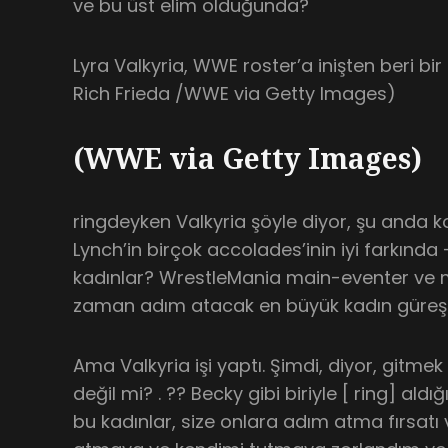
ve bu üst elim olduğunda?
Lyra Valkyria, WWE roster’a inişten beri bir 
Rich Frieda /WWE via Getty Images)
(WWE via Getty Images)
ringdeyken Valkyria şöyle diyor, şu anda 
Lynch’in birçok accolades’inin iyi farkınd
kadınlar? WrestleMania main-eventer ve 
zaman adım atacak en büyük kadın güreşçi
Ama Valkyria işi yaptı. Şimdi, diyor, gitme
değil mi? . ?? Becky gibi biriyle [ ring] al
bu kadınlar, size onlara adım atma fırsat