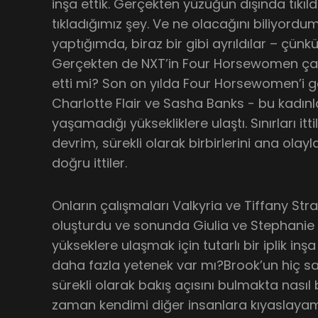
inşa ettik. Gerçekten yüzüğün dışında tıkıl
tıkladığımız şey. Ve ne olacağını biliyor
yaptığımda, biraz bir gibi ayrıldılar – çünkü
Gerçekten de NXT’in Four Horsewomen çağı,
etti mi? Son on yılda Four Horsewomen’i g
Charlotte Flair ve Sasha Banks - bu kadınl
yaşamadığı yüksekliklere ulaştı. Sınırları it
devrim, sürekli olarak birbirlerini ana ola
doğru ittiler.
Onların çalışmaları Valkyria ve Tiffany Stra
oluşturdu ve sonunda Giulia ve Stephanie 
yükseklere ulaşmak için tutarlı bir iplik inşa
daha fazla yetenek var mı?Brook’un hiç sah
sürekli olarak bakış açısını bulmakta nası
zaman kendimi diğer insanlara kıyaslaya