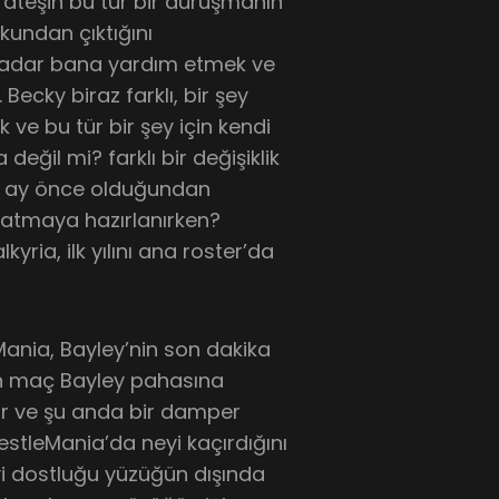
ateşin bu tür bir duruşmanın
kundan çıktığını
 kadar bana yardım etmek ve
Becky biraz farklı, bir şey
ve bu tür bir şey için kendi
il mi? farklı bir değişiklik
ir ay önce olduğundan
 atmaya hazırlanırken?
yria, ilk yılını ana roster’da
Mania, Bayley’nin son dakika
n maç Bayley pahasına
or ve şu anda bir damper
restleMania’da neyi kaçırdığını
yi dostluğu yüzüğün dışında