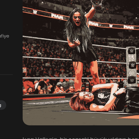
afiye
g