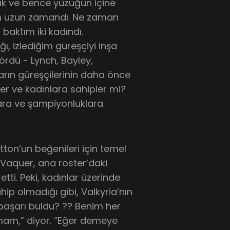
dık ve bence yüzüğün içine
dum uzun zamandı. Ne zaman
 baktım iki kadındı.
 izlediğim güreşçiyi inşa
ördü - Lynch, Bayley,
arın güreşçilerinin daha önce
tiler ve kadınlara sahipler mi?
ylara ve şampiyonluklara
tton’un beğenileri için temel
Vaquer, ana roster’daki
 etti. Peki, kadınlar üzerinde
ip olmadığı gibi, Valkyria’nın
l başarı buldu? ?? Benim her
mam,” diyor. “Eğer demeye