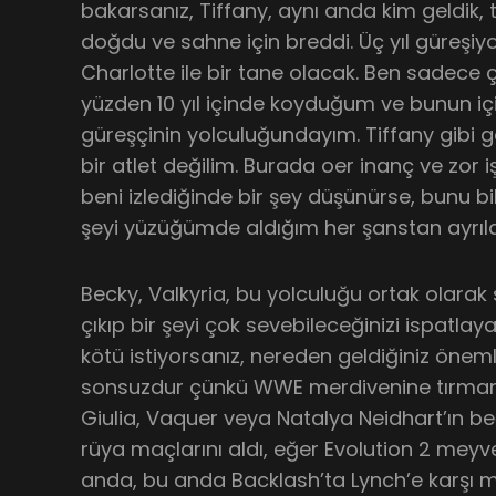
bakarsanız, Tiffany, aynı anda kim geldik, 
doğdu ve sahne için breddi. Üç yıl güreşi
Charlotte ile bir tane olacak. Ben sadece ç
yüzden 10 yıl içinde koyduğum ve bunun i
güreşçinin yolculuğundayım. Tiffany gib
bir atlet değilim. Burada oer inanç ve zor 
beni izlediğinde bir şey düşünürse, bunu bil
şeyi yüzüğümde aldığım her şanstan ayrıl
Becky, Valkyria, bu yolculuğu ortak olarak 
çıkıp bir şeyi çok sevebileceğinizi ispatlay
kötü istiyorsanız, nereden geldiğiniz önemli 
sonsuzdur çünkü WWE merdivenine tırma
Giulia, Vaquer veya Natalya Neidhart’ın beğ
rüya maçlarını aldı, eğer Evolution 2 mey
anda, bu anda Backlash’ta Lynch’e karşı 