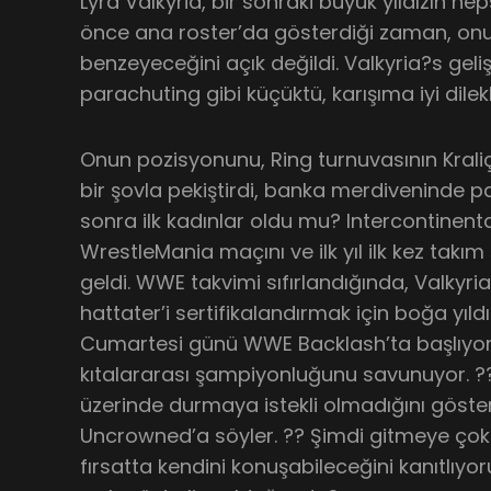
Lyra Valkyria, bir sonraki büyük yıldızın he
önce ana roster’da gösterdiği zaman, on
benzeyeceğini açık değildi. Valkyria?s gel
parachuting gibi küçüktü, karışıma iyi dilekle
Onun pozisyonunu, Ring turnuvasının Kraliç
bir şovla pekiştirdi, banka merdiveninde p
sonra ilk kadınlar oldu mu? Intercontinen
WrestleMania maçını ve ilk yıl ilk kez takım
geldi. WWE takvimi sıfırlandığında, Valkyria
hattater’i sertifikalandırmak için boğa yıl
Cumartesi günü WWE Backlash’ta başlıyor,
kıtalararası şampiyonluğunu savunuyor. 
üzerinde durmaya istekli olmadığını göste
Uncrowned’a söyler. ?? Şimdi gitmeye çok h
fırsatta kendini konuşabileceğini kanıtlıy