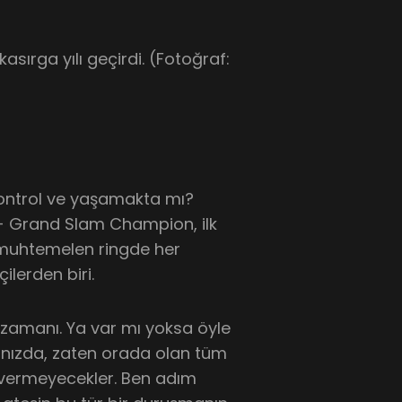
kasırga yılı geçirdi. (Fotoğraf:
kontrol ve yaşamakta mı?
a - Grand Slam Champion, ilk
muhtemelen ringde her
lerden biri.
k zamanı. Ya var mı yoksa öyle
dığınızda, zaten orada olan tüm
ı vermeyecekler. Ben adım