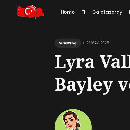
Home
F1
Galatasaray
Sear
for
•
28 MAY, 2025
Wrestling
Blog
Lyra Val
Bayley v