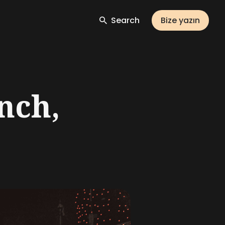
Search
Bize yazın
nch,