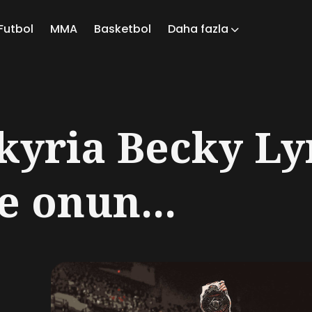
Futbol
MMA
Basketbol
Daha fazla
ch
kyria Becky Ly
e onun...