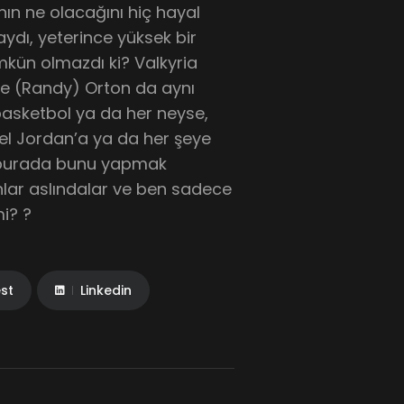
nın ne olacağını hiç hayal
aydı, yeterince yüksek bir
kün olmazdı ki? Valkyria
 ve (Randy) Orton da aynı
asketbol ya da her neyse,
el Jordan’a ya da her şeye
 burada bunu yapmak
nlar aslındalar ve ben sadece
i? ?
est
Linkedin