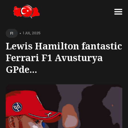
Search
•
for
1 JUL, 2025
F1
Blog
Lewis Hamilton fantastic
Ferrari F1 Avusturya
GPde...