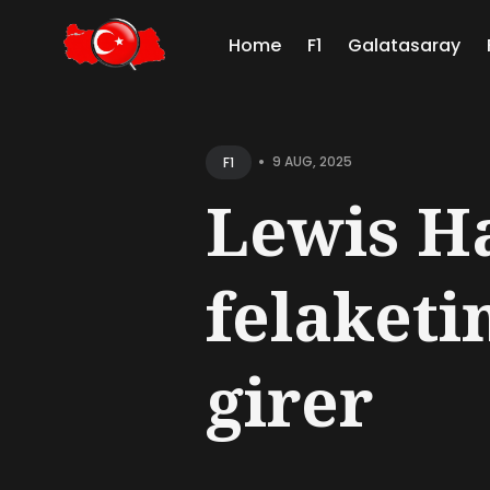
Home
F1
Galatasaray
Sear
for
•
9 AUG, 2025
F1
Blog
Lewis H
felaketi
girer