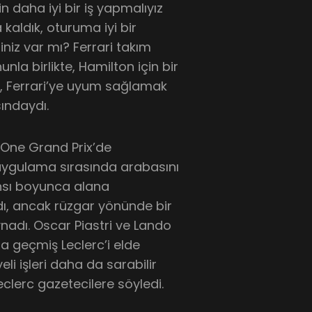
 daha iyi bir iş yapmalıyız
kaldık, oturuma iyi bir
iniz var mı? Ferrari takım
la birlikte, Hamilton için bir
, Ferrari’ye uyum sağlamak
sındaydı.
a One Grand Prix’de
uygulama sırasında arabasını
nsı boyunca alana
dı, ancak rüzgar yönünde bir
ynadı. Oscar Piastri ve Lando
zla geçmiş Leclerc’i elde
i işleri daha da sarabilir
eclerc gazetecilere söyledi.