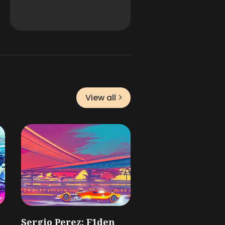
View all
Sergio Perez: F1den