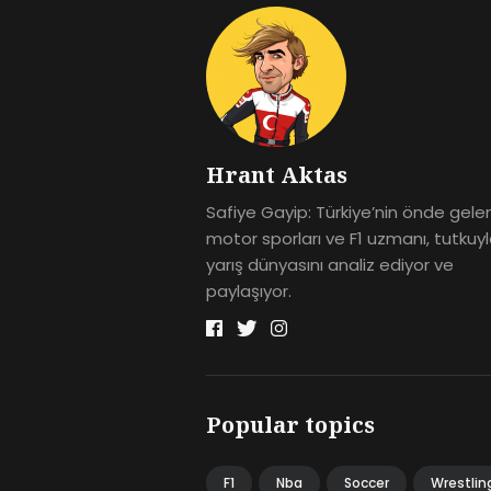
Hrant Aktas
Safiye Gayip: Türkiye’nin önde gele
motor sporları ve F1 uzmanı, tutkuy
yarış dünyasını analiz ediyor ve
paylaşıyor.
Popular topics
F1
Nba
Soccer
Wrestlin