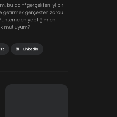
m, bu da **gerçekten iyi bir
le getirmek gerçekten zordu
Muhtemelen yaptığım en
çok mutluyum?
est
Linkedin