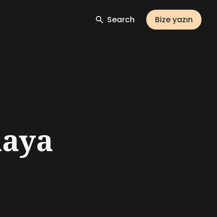
Search
Bize yazın
iaya