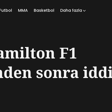
Futbol
MMA
Basketbol
Daha fazla
ch
amilton F1
nden sonra idd