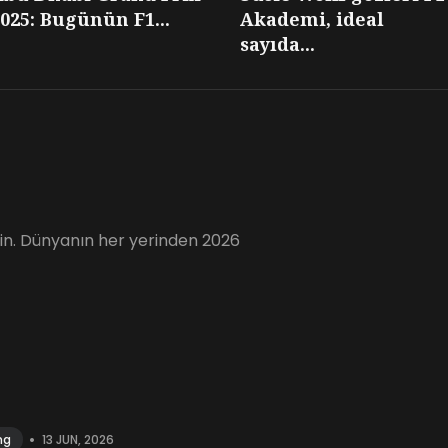
025: Bugünün F1...
Akademi, ideal
sayıda...
için. Dünyanın her yerinden 2026
•
13 JUN, 2026
ng