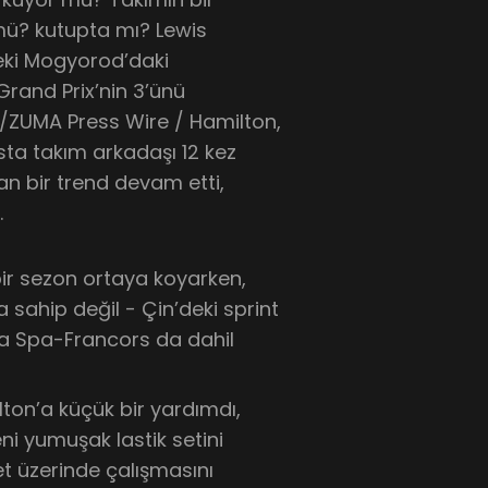
mü? kutupta mı? Lewis
eki Mogyorod’daki
rand Prix’nin 3’ünü
ZUMA Press Wire / Hamilton,
sta takım arkadaşı 12 kez
n bir trend devam etti,
.
ı bir sezon ortaya koyarken,
 sahip değil - Çin’deki sprint
fta Spa-Francors da dahil
lton’a küçük bir yardımdı,
yeni yumuşak lastik setini
set üzerinde çalışmasını