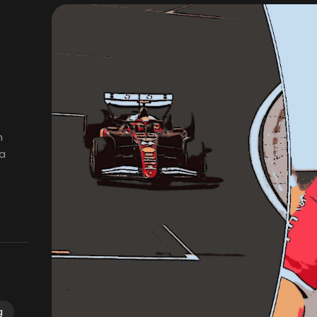
n
la
g