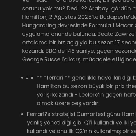
sorunu yok mu? Dedi. ?? Arabayı gördün 
Hamilton, 2 Ağustos 2025’te Budapeşte’d
Hungaroring devresinde Formula 1 Macar G
uygulama önünde bulundu. Beata Zawrzel/
ortalama bir hız açığıyla bu sezon 17 sean
kazandı. BBC’de 146 saniye, geçen sezonda
George Russell’a karşı mücadele ettiğinde
** *ferrari ** genellikle hayal kırıklığ
Hamilton bu sezon büyük bir prix thea
yarışı kazandı - Leclerc’in geçen ha
olmak üzere beş vardır.
Ferrari?s stratejisi Cumartesi günü Hami
yanlış yönetildiği gibi Q1’i kullandı ve iki 
kullandı ve onu ilk Q2’nin kullanılmış bir 