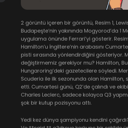
2 görüntü içeren bir görüntü, Resim 1, Lewi
Budapeşte’nin yakınında Mogyorod’da 1 Ma
uygulama önünde Ferrari’yi gösterir. Resim
Hamilton’u İngiltere’nin arabasını Cumart
pisti sırasında yönlendirdiğini gösteriyor
değiştirmemiz gerekiyor mu? Hamilton, Bu
Hungaroring’deki gazetecilere söyledi. Me
Scuderia ile ilk sezonunda olan Hamilto
etti. Cumartesi günü, Q2’de çalındı ve ek
Charles Leclerc, sadece kolayca Q3 yap
şok bir kutup pozisyonu attı.
Yedi kez dünya şampiyonu kendini çağırdı?
Ve **said ** o?drove korkunç bir şekilde 