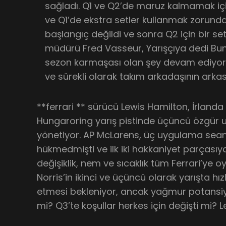
sağladı. Q1 ve Q2’de maruz kalmamak için
ve Q1’de ekstra setler kullanmak zorunda 
başlangıç değildi ve sonra Q2 için bir set
müdürü Fred Vasseur, Yarışçıya dedi Bunun
sezon karmaşası olan şey devam ediyor
ve sürekli olarak takım arkadaşının arka
**ferrari ** sürücü Lewis Hamilton, İrland
Hungaroring yarış pistinde üçüncü özgür 
yönetiyor. AP McLarens, üç uygulama sea
hükmedmişti ve ilk iki hakkaniyet parçasıy
değişiklik, nem ve sıcaklık tüm Ferrari’ye o
Norris’in ikinci ve üçüncü olarak yarışta hı
etmesi bekleniyor, ancak yağmur potansiyel
mi? Q3’te koşullar herkes için değişti mi? L