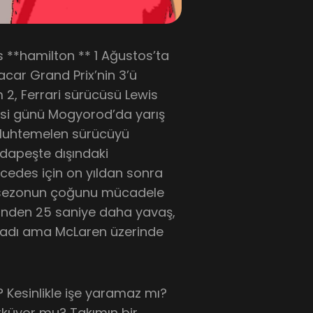
s **hamilton ** 1 Ağustos’ta
car Grand Prix’nin 3’ü
 2, Ferrari sürücüsü Lewis
esi günü Mogyorod’da yarış
. Muhtemelen sürücüyü
dapeşte dışındaki
rcedes için on yıldan sonra
n, sezonun çoğunu mücadele
ibinden 25 saniye daha yavaş,
madı ama McLaren üzerinde
 Kesinlikle işe yaramaz mı?
ürküyor mu? Takımın bir