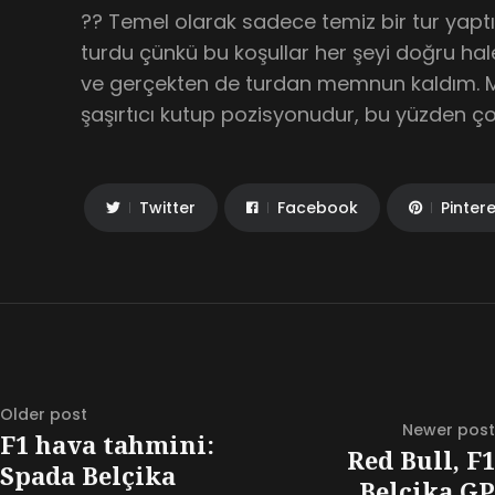
?? Temel olarak sadece temiz bir tur yaptı
turdu çünkü bu koşullar her şeyi doğru ha
ve gerçekten de turdan memnun kaldım. 
şaşırtıcı kutup pozisyonudur, bu yüzden 
Twitter
Facebook
Pinter
Older post
Newer post
F1 hava tahmini:
Red Bull, F1
Spada Belçika
Belçika GP