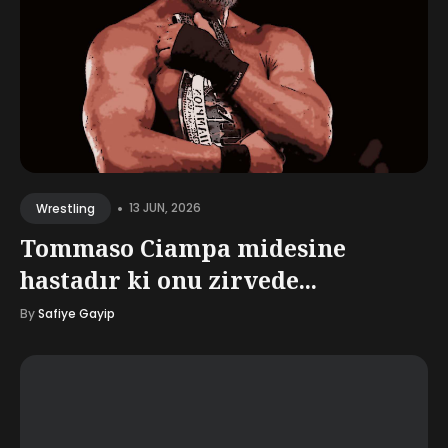
•
13 JUN, 2026
Wrestling
Tommaso Ciampa midesine
hastadır ki onu zirvede...
By
Safiye Gayip