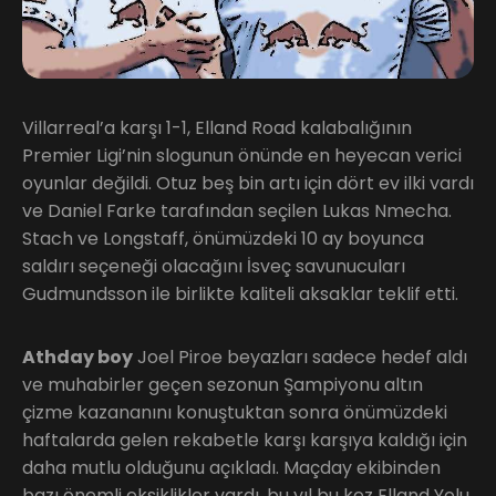
Villarreal’a karşı 1-1, Elland Road kalabalığının
Premier Ligi’nin slogunun önünde en heyecan verici
oyunlar değildi. Otuz beş bin artı için dört ev ilki vardı
ve Daniel Farke tarafından seçilen Lukas Nmecha.
Stach ve Longstaff, önümüzdeki 10 ay boyunca
saldırı seçeneği olacağını İsveç savunucuları
Gudmundsson ile birlikte kaliteli aksaklar teklif etti.
Athday boy
Joel Piroe beyazları sadece hedef aldı
ve muhabirler geçen sezonun Şampiyonu altın
çizme kazananını konuştuktan sonra önümüzdeki
haftalarda gelen rekabetle karşı karşıya kaldığı için
daha mutlu olduğunu açıkladı. Maçday ekibinden
bazı önemli eksiklikler vardı, bu yıl bu kez Elland Yolu