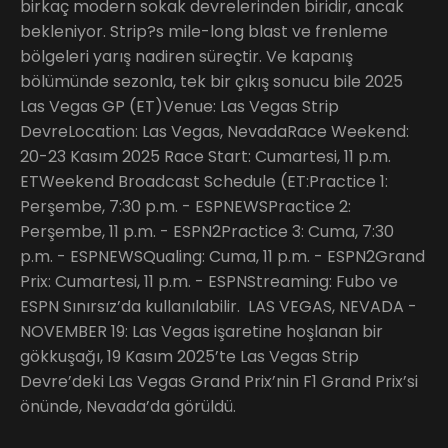
birkaç modern sokak devrelerinden biridir, ancak
bekleniyor. Strip?s mile-long blast ve frenleme
bölgeleri yarış nadiren süreçtir. Ve kapanış
bölümünde sezonla, tek bir çıkış sonucu bile 2025
Las Vegas GP (ET)Venue: Las Vegas Strip
DevreLocation: Las Vegas, NevadaRace Weekend:
20-23 Kasım 2025 Race Start: Cumartesi, 11 p.m.
ETWeekend Broadcast Schedule (ET:Practice 1:
Perşembe, 7:30 p.m. - ESPNEWSPractice 2:
Perşembe, 11 p.m. - ESPN2Practice 3: Cuma, 7:30
p.m. - ESPNEWSQualing: Cuma, 11 p.m. - ESPN2Grand
Prix: Cumartesi, 11 p.m. - ESPNStreaming: Fubo ve
ESPN Sınırsız’da kullanılabilir. LAS VEGAS, NEVADA -
NOVEMBER 19: Las Vegas işaretine hoşlanan bir
gökkuşağı, 19 Kasım 2025’te Las Vegas Strip
Devre’deki Las Vegas Grand Prix’nin F1 Grand Prix’si
önünde, Nevada’da görüldü.