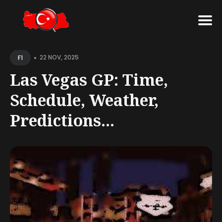
Search
•
for
22 NOV, 2025
F1
Blog
Las Vegas GP: Time,
Schedule, Weather,
Predictions...