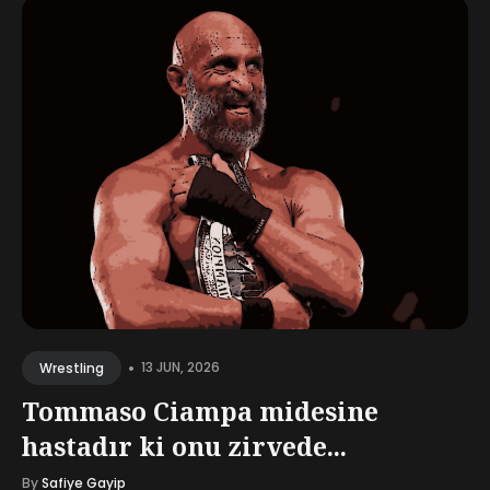
•
13 JUN, 2026
Wrestling
Tommaso Ciampa midesine
hastadır ki onu zirvede...
By
Safiye Gayip