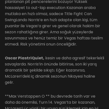
planlanan pit pencerelerini bozuyor Yüksek
hassasiyet to out-lap execution Kazanan araba
mutlaka en hızlı olmaz, sadece Title Fight Can
SwingLando Norris’e en hızlı adapte olan kişi, tüm
puanlar ile Vegas’a girer ve genel olarak hakim bir
sezon rahatlığına girer. Ama soğuk yüzeylerde
savunmasız ve henüz temiz bir Vegas haftası teslim
etmedi. Risk yönetimi onun önceliğidir.
Oscar PiastriQuiet,
kesin ve daha agresif tekerlekli
savaşlarda. Norris’in önünde bitirirse, son iki yarış
dramatik bir şekilde sıkıştı. Eğer kazanırsa,
McLaren’deki iç dinamik sezonun hikayesi haline
gelir.
**Max Verstappen O ** bu devrede tarih var ve
daha da önemlisi, Turn 14. Vegas’ta bir kazanan,
McLaren’i üç yönlü bir uçuşa sürüklemek için en iyi