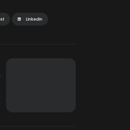
est
Linkedin
t
Y
z
a
k