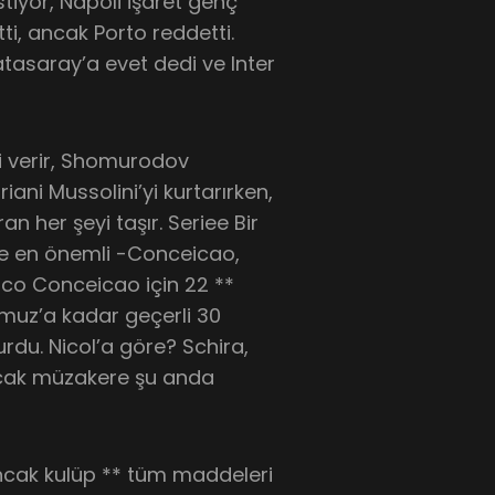
tiyor, Napoli işaret genç
ti, ancak Porto reddetti.
tasaray’a evet dedi ve Inter
i verir, Shomurodov
iani Mussolini’yi kurtarırken,
n her şeyi taşır. Seriee Bir
 İşte en önemli -Conceicao,
sco Conceicao için 22 **
mmuz’a kadar geçerli 30
rdu. Nicol’a göre? Schira,
ancak müzakere şu anda
ancak kulüp ** tüm maddeleri