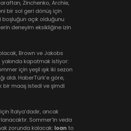
taraftan, Zinchenko, Archie,
i bir sol geri dönüş için
ki boşluğun açık olduğunu
rin deneyim eksikliğine izin
 olacak, Brown ve Jakobs
b
yakında kapatmak istiyor:
mmer için yeşil ışık iki sezon
ığı aldı. HaberTürk’e göre,
k bir maaş istedi ve şimdi
çin İtalya’dadır, ancak
arlanacaktır. Sommer’in veda
lmak zorunda kalacak:
loan
to