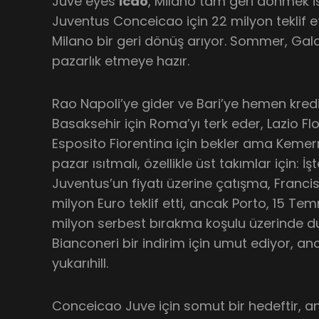
Juve eyes
icao
, Milano tam geri dönmek is
Juventus Conceicao için 22 milyon teklif et
Milano bir geri dönüş arıyor. Sommer, Gala
pazarlık etmeye hazır.
Rao Napoli’ye gider ve Bari’ye hemen kred
Basaksehir için Roma’yı terk eder, Lazio Flor
Esposito Fiorentina için bekler ama Kemerra
pazar ısıtmalı, özellikle üst takımlar için:
Juventus’un fiyatı üzerine çatışma, Franci
milyon Euro teklif etti, ancak Porto, 15 Te
milyon serbest bırakma koşulu üzerinde du
Bianconeri bir indirim için umut ediyor, 
yukarıhill.
Conceicao Juve için somut bir hedeftir, 