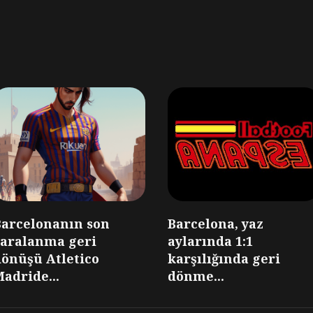
Barcelonanın son
Barcelona, yaz
yaralanma geri
aylarında 1:1
dönüşü Atletico
karşılığında geri
adride...
dönme...