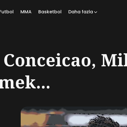
Futbol
MMA
Basketbol
Daha fazla
ch
 Conceicao, Mi
mek...