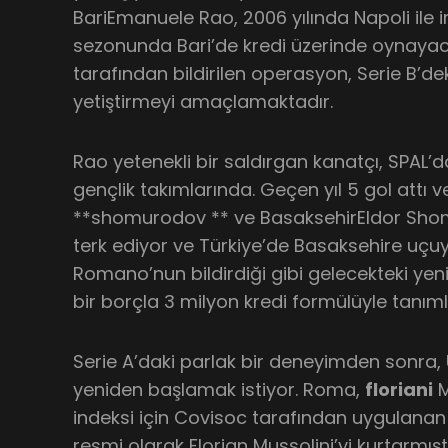
BariEmanuele Rao, 2006 yılında Napoli il
sezonunda Bari’de kredi üzerinde oynaya
tarafından bildirilen operasyon, Serie B’d
yetiştirmeyi amaçlamaktadır.
Rao yetenekli bir saldırgan kanatçı, SPAL’d
gençlik takımlarında. Geçen yıl 5 gol attı 
**shomurodov ** ve BasaksehirEldor Sh
terk ediyor ve Türkiye’de Basaksehire uçuy
Romano’nun bildirdiği gibi gelecekteki yeni
bir borçla 3 milyon kredi formülüyle tanıml
Serie A’daki parlak bir deneyimden sonra
yeniden başlamak istiyor. Roma,
floriani
M
indeksi için Covisoc tarafından uygulanan
resmi olarak Florian Mussolini’yi kurtarmışt