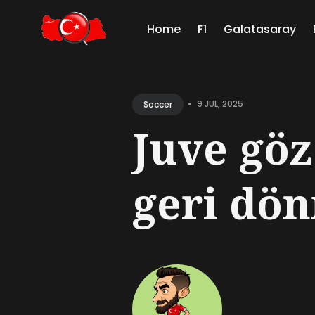
Home
F1
Galatasaray
Sear
for
•
9 JUL, 2025
Soccer
Blog
Juve göz
geri dön