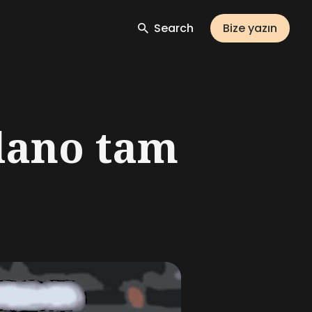
Search
Bize yazın
lano tam