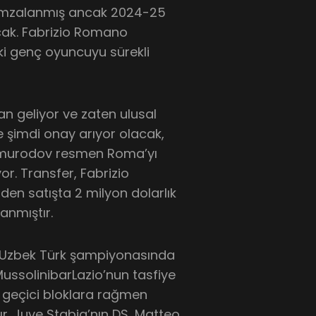
e imzalanmış ancak 2024-25
cak. Fabrizio Romano
eki genç oyuncuyu sürekli
an geliyor ve zaten ulusal
ve şimdi onay arıyor olacak,
omurodov resmen Roma’yı
or. Transfer, Fabrizio
den satışta 2 milyon dolarlık
anmıştır.
, Uzbek Türk şampiyonasında
ussolinibarLazio’nun tasfiye
 geçici bloklara rağmen
ır. Juve Stabia’nın DS, Matteo