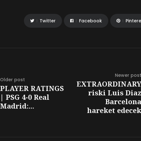
Twitter
Facebook
Pinter
Newer pos
Older post
EXTRAORDINAR
PLAYER RATINGS
riski Luis Dia
| PSG 4-0 Real
Barcelon
Madrid:...
hareket edece