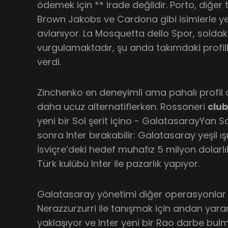
ödemek için ** irade değildir. Porto, diğer 
Brown Jakobs ve Cardona gibi isimlerle yen
avlanıyor. La Mosquetta dello Spor, solda
vurgulamaktadır, şu anda takımdaki profille
verdi.
Zinchenko en deneyimli ama pahalı profil
daha ucuz alternatiflerken. Rossoneri
clu
yeni bir Sol şerit içino - GalatasarayYan So
sonra Inter bırakabilir: Galatasaray yeşil ış
İsviçre’deki hedef muhafız 5 milyon dolarlı
Türk kulübü Inter ile pazarlık yapıyor.
Galatasaray yönetimi diğer operasyonlar i
Nerazzurzurri ile tanışmak için andan yar
yaklaşıyor ve Inter yeni bir Rao darbe bu