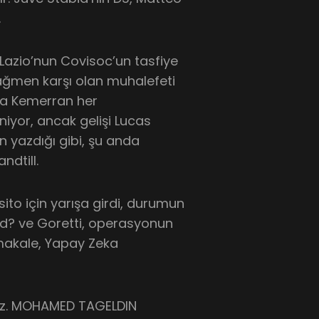
.
, Lazio’nun Covisoc’un tasfiye
 rağmen karşı olan muhalefeti
a Kemerran her
niyor, ancak gelişi Lucas
in yazdığı gibi, şu anda
ndtill.
to için yarışa girdi, durumun
ad? ve Goretti, operasyonun
u makale, Yapay Zeka
iniz. MOHAMED TAGELDIN