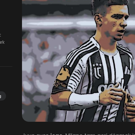
t
ark
g