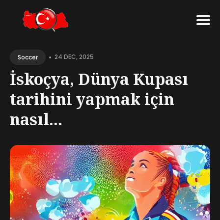
Search
•
for
24 DEC, 2025
Soccer
Blog
İskoçya, Dünya Kupası
tarihini yapmak için
nasıl...