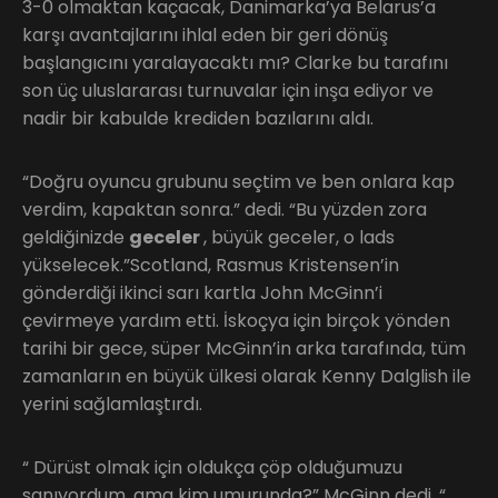
3-0 olmaktan kaçacak, Danimarka’ya Belarus’a
karşı avantajlarını ihlal eden bir geri dönüş
başlangıcını yaralayacaktı mı? Clarke bu tarafını
son üç uluslararası turnuvalar için inşa ediyor ve
nadir bir kabulde krediden bazılarını aldı.
“Doğru oyuncu grubunu seçtim ve ben onlara kap
verdim, kapaktan sonra.” dedi. “Bu yüzden zora
geldiğinizde
geceler
, büyük geceler, o lads
yükselecek.”Scotland, Rasmus Kristensen’in
gönderdiği ikinci sarı kartla John McGinn’i
çevirmeye yardım etti. İskoçya için birçok yönden
tarihi bir gece, süper McGinn’in arka tarafında, tüm
zamanların en büyük ülkesi olarak Kenny Dalglish ile
yerini sağlamlaştırdı.
“ Dürüst olmak için oldukça çöp olduğumuzu
sanıyordum, ama kim umurunda?” McGinn dedi. “