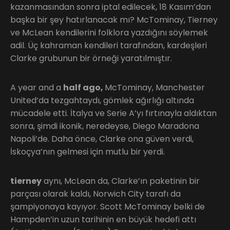
kazanmasından sonra iptal edilecek, 18 Kasım’dan
başka bir şey hatırlanacak mı? McTominay, Tierney
ve McLean kendilerini folklora yazdığını söylemek
adil. Üç kahraman kendileri tarafından, kardeşleri
Clarke grubunun bir örneği yaratılmıştır.
A year and a
half ago,
McTominay, Manchester
United’da tezgahtaydı, gömlek ağırlığı altında
mücadele etti. İtalya ve Serie A’yı fırtınayla aldıktan
sonra, şimdi ikonik, neredeyse, Diego Maradona
Napoli’de. Daha önce, Clarke ona güven verdi,
İskoçya’nın gelmesi için mutlu bir yerdi.
tierney
aynı, McLean da, Clarke’ın paketinin bir
parçası olarak kaldı, Norwich City tarafı da
şampiyonaya kayıyor. Scott McTominay belki de
Hampden’in uzun tarihinin en büyük hedefi attı