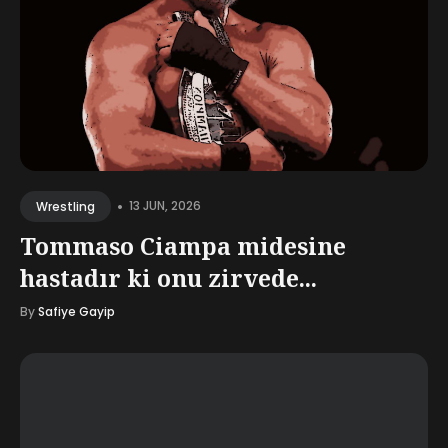
•
13 JUN, 2026
Wrestling
Tommaso Ciampa midesine
hastadır ki onu zirvede...
By
Safiye Gayip