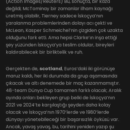
(Action Images/Reuters) Bu, sonuçta, bir kaza
değildi; McTominay bir zamanlar ilham kaynağı
üretmiş olabilir, Tierney sadece İskoçya’nın
yaralanma problemlerinden dolayı acı çekti ve
McLean, Kasper Schmeichel’nin çizgiden çok uzakta
olduğunu fark etti. Ama hepsi Clarke’ın inşa ettiği
şey yüzünden İskoçya’ya teslim oldular, bireyleri
kaldırabilecek bir birliktelik ve ruh.
Gerçekten de,
scotland
, Euros’daki iki görünüşe
maruz kaldı, her iki durumda da grup aşamasında
çıkacak ve altı denemede bir maç kazanmamıştır.
48-team Dünya Cup tamamen farklı olacak; Aralık
ayında onları bekleyen grup belki de İskoçya’nın
2021 ve 2024’te karşılaştığı şeyden daha kolay
olacak ve İskoçya’nın 1970’lerde ve 1980’lerde
dünyayı yönetebileceği bir başarısızlık öyküsü var.
Ancak, yavaş yavaş, bu, tarihini yeniden yazıp şu