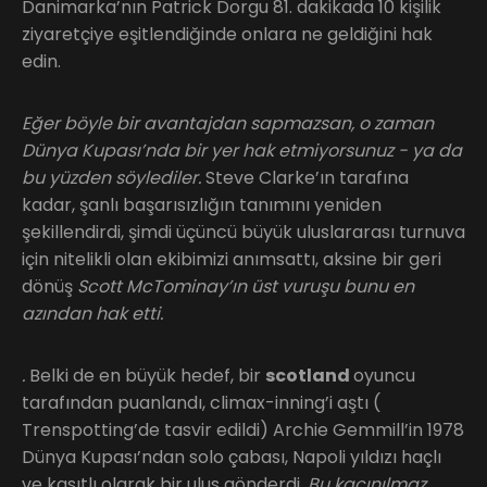
Danimarka’nın Patrick Dorgu 81. dakikada 10 kişilik
ziyaretçiye eşitlendiğinde onlara ne geldiğini hak
edin.
Eğer
böyle bir avantajdan sapmazsan, o zaman
Dünya Kupası’nda bir yer hak etmiyorsunuz - ya da
bu yüzden söylediler.
Steve Clarke’ın tarafına
kadar, şanlı başarısızlığın tanımını yeniden
şekillendirdi, şimdi üçüncü büyük uluslararası turnuva
için nitelikli olan ekibimizi anımsattı, aksine bir geri
dönüş
Scott McTominay’ın üst vuruşu bunu en
azından hak etti.
.
Belki de en büyük hedef, bir
scotland
oyuncu
tarafından puanlandı, climax-inning’i aştı (
Trenspotting’de tasvir edildi) Archie Gemmill’in 1978
Dünya Kupası’ndan solo çabası, Napoli yıldızı haçlı
ve kasıtlı olarak bir ulus gönderdi.
Bu kaçınılmaz