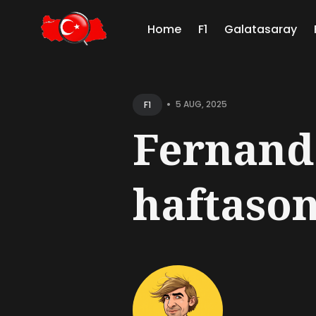
Home
F1
Galatasaray
Sear
for
•
5 AUG, 2025
F1
Blog
Fernando
haftason