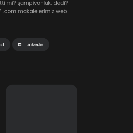
tti mi? şampiyonluk, dedi?
i?…com makalelerimiz web
est
Linkedin