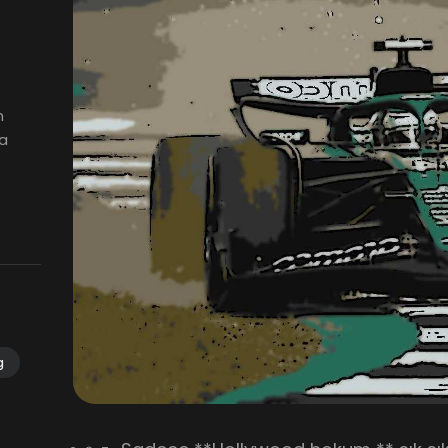
n
la
g