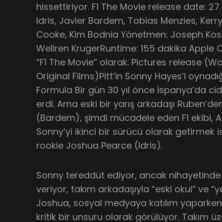
hissettiriyor. F1 The Movie release date: 2
Idris, Javier Bardem, Tobias Menzies, Kerr
Cooke, Kim Bodnia Yönetmen: Joseph Kosi
Wellren KrugerRuntime: 155 dakika Apple O
“F1 The Movie” olarak. Pictures release (Wa
Original Films)Pitt’in Sonny Hayes’i oynadığ
Formula Bir gün 30 yıl önce İspanya’da ci
erdi. Ama eski bir yarış arkadaşı Ruben’den
(Bardem), şimdi mücadele eden F1 ekibi, A
Sonny’yi ikinci bir sürücü olarak getirmek i
rookie Joshua Pearce (Idris).
Sonny tereddüt ediyor, ancak nihayetind
veriyor, takım arkadaşıyla “eski okul” ve “yen
Joshua, sosyal medyaya katılım yaparken m
kritik bir unsuru olarak görülüyor. Takım 