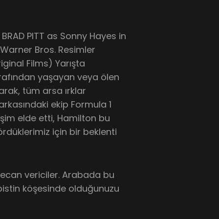
 BRAD PITT as Sonny Hayes in
r Warner Bros. Resimler
iginal Films) Yarışta
tarafından yaşayan veya ölen
larak, tüm arsa ırklar
in arkasındaki ekip Formula 1
im elde etti, Hamilton bu
rdüklerimiz için bir beklenti
yecan vericiler. Arabada bu
 pistin köşesinde olduğunuzu