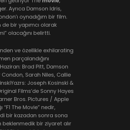
geri getiriyor The
movie
,
er. Ayrıca Damson Idris,
ndon’ı oynadığım bir film.
 de bir yapımcı olarak
” olacağını belirtti.
inden ve özellikle exhilarating
amen parçalandığını
7 Haziran: Brad Pitt, Damson
y Condon, Sarah Niles, Callie
nskiYazrs: Joseph Kosinski &
riginal Films’de Sonny Hayes
arner Bros. Pictures / Apple
ı “F1 The Movie” nedir,
ddi bir kazadan sonra sona
 beklenmedik bir ziyaret alır