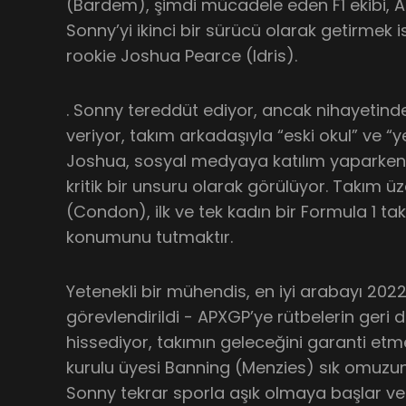
(Bardem), şimdi mücadele eden F1 ekibi, A
Sonny’yi ikinci bir sürücü olarak getirmek i
rookie Joshua Pearce (Idris).
. Sonny tereddüt ediyor, ancak nihayetin
veriyor, takım arkadaşıyla “eski okul” ve “yen
Joshua, sosyal medyaya katılım yaparken m
kritik bir unsuru olarak görülüyor. Takım 
(Condon), ilk ve tek kadın bir Formula 1 ta
konumunu tutmaktır.
Yetenekli bir mühendis, en iyi arabayı 202
görevlendirildi - APXGP’ye rütbelerin geri
hissediyor, takımın geleceğini garanti e
kurulu üyesi Banning (Menzies) sık omuzunu 
Sonny tekrar sporla aşık olmaya başlar ve 