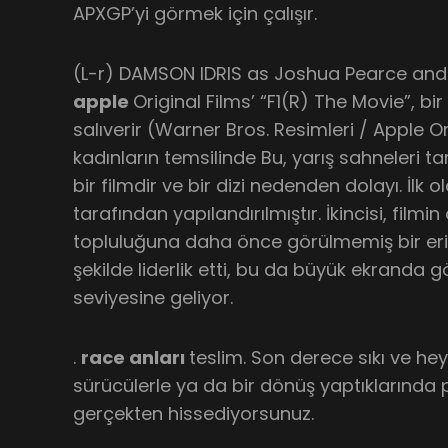
APXGP’yi görmek için çalışır.
(L-r) DAMSON IDRIS as Joshua Pearce and
apple
Original Films’ “F1(R) The Movie”, bi
salıverir (Warner Bros. Resimleri / Apple Or
kadınların temsilinde Bu, yarış sahneleri 
bir filmdir ve bir dizi nedenden dolayı. İlk o
tarafından yapılandırılmıştır. İkincisi, film
topluluğuna daha önce görülmemiş bir eriş
şekilde liderlik etti, bu da büyük ekranda gö
seviyesine geliyor.
.
race anları
teslim. Son derece sıkı ve he
sürücülerle ya da bir dönüş yaptıklarında
gerçekten hissediyorsunuz.