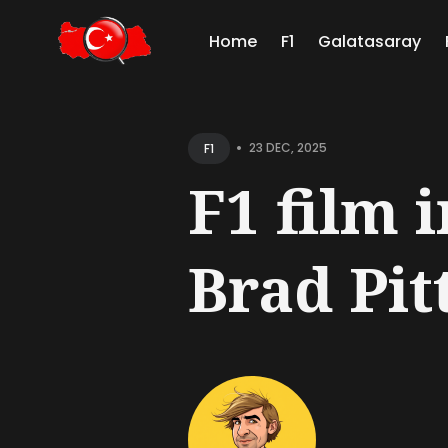
Home
F1
Galatasaray
Sear
for
•
23 DEC, 2025
F1
Blog
F1 film i
Brad Pitt