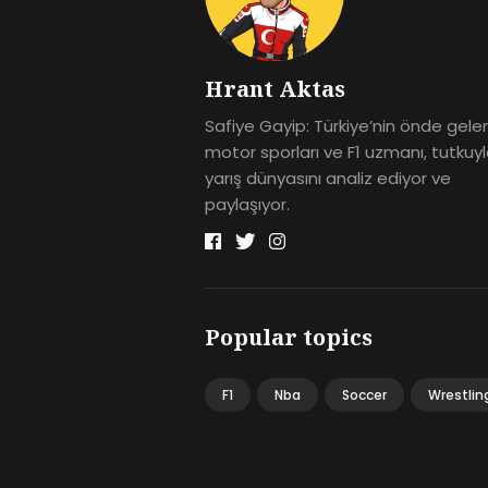
Hrant Aktas
Safiye Gayip: Türkiye’nin önde gele
motor sporları ve F1 uzmanı, tutkuy
yarış dünyasını analiz ediyor ve
paylaşıyor.
Popular topics
F1
Nba
Soccer
Wrestlin