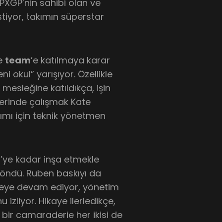
PXGP’nin sahibi olan ve
stiyor, takımın süperstar
de
team
’e katılmaya karar
i okul” yarışıyor. Özellikle
esleğine katıldıkça, işin
üzerinde çalışmak Kate
kımı için teknik yönetmen
2’ye kadar inşa etmekle
 döndü. Ruben baskıyı da
tmeye devam ediyor, yönetim
izliyor. Hikaye ilerledikçe,
bir camaraderie her ikisi de