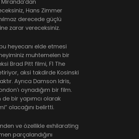
io Miranda’dan
deceksiniz, Hans Zimmer
nanılmaz derecede güçlü
ne zarar vereceksiniz.
bu heyecanı elde etmesi
eneyiminiz muhtemelen bir
ksi Brad Pitt filmi, F1 The
iriyor, aksi takdirde Kosinski
aktır. Ayrıca Damson Idris,
ndon’ı oynadığım bir film.
 de bir yapımcı olarak
” olacağını belirtti.
inden ve özellikle exhilarating
amen parçalandığını