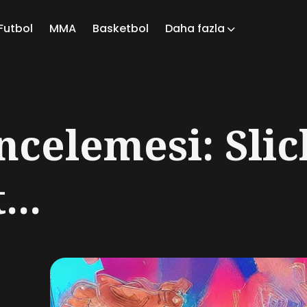
Futbol
MMA
Basketbol
Daha fazla
ch
ncelemesi: Slic
...