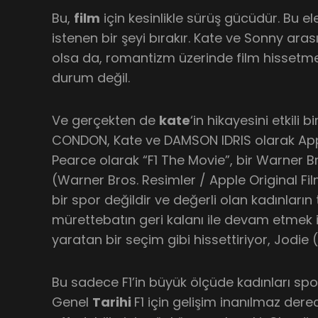
Bu,
film
için kesinlikle sürüş gücüdür. Bu ele
istenen bir şeyi bırakır. Kate ve Sonny aras
olsa da, romantizm üzerinde film hissetmek
durum değil.
Ve gerçekten de
kate
‘in hikayesini etkili 
CONDON, Kate ve DAMSON IDRIS olarak App
Pearce olarak “F1 The Movie”, bir Warner Br
(Warner Bros. Resimler / Apple Original Film
bir spor değildir ve değerli olan kadınların 
mürettebatın geri kalanı ile devam etmek için
yaratan bir seçim gibi hissettiriyor, Jodie
Bu sadece F1’in büyük ölçüde kadınları sporl
Genel
Tarihi
F1 için gelişim inanılmaz dere