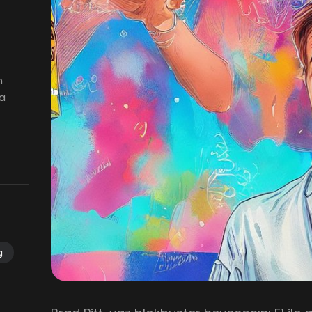
n
la
g