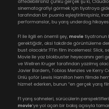
affedebilirsiniz çünkü gerçek şu ki, Claud
sinematografiyi görmek için tiyatroya gi
tarafından bir puanla eşleştirilmişsiniz, i
performanslar, bu yarış underdog hikayesi
F1 ile ilgili en önemli şey,
movie
tiyatronun 
gerektiğidir, aksi takdirde görüntüleme d
bust olacaktır.‘F1’in film incelemesi: Slick, se
Movie ile yaz blokbuster heyecanını geri get
ve Wellren Kruger tarafından yazılmış olac
Javier Bardem, Tobias Menzies ve Kerry Co
Ünlü şoför Lewis Hamilton hem filmde hem
hizmet ederken, bunun “en gerçek yarış filmi
F1 yarış sahneleri, sürücülerin perspektifler
movie
‘ye yol açan bir bakış açısıyla tam