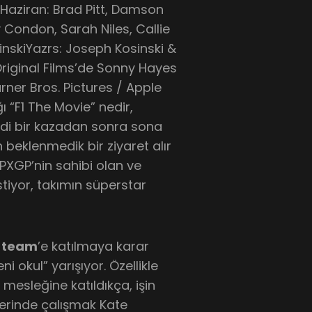
7 Haziran: Brad Pitt, Damson
y Condon, Sarah Niles, Callie
nskiYazrs: Joseph Kosinski &
riginal Films’de Sonny Hayes
rner Bros. Pictures / Apple
ı “F1 The Movie” nedir,
ddi bir kazadan sonra sona
 beklenmedik bir ziyaret alır
PXGP’nin sahibi olan ve
stiyor, takımın süperstar
e
team
’e katılmaya karar
i okul” yarışıyor. Özellikle
esleğine katıldıkça, işin
üzerinde çalışmak Kate