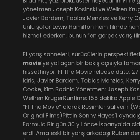
Brad Pitt, yaz blokbuster heyecanını F1 ile 
yönetmen Joseph Kosinski ve Wellren Krug
Javier Bardem, Tobias Menzies ve Kerry Co
Ünlü şoför Lewis Hamilton hem filmde hem
hizmet ederken, bunun “en gerçek yarış filmi
F1 yarış sahneleri, sürücülerin perspektifler
movie
‘ye yol açan bir bakış açısıyla tam
hissettiriyor. F1 The Movie release date: 2
Idris, Javier Bardem, Tobias Menzies, Kerr
Cooke, Kim Bodnia Yönetmen: Joseph Kosi
Wellren KrugerRuntime: 155 dakika Apple O
“F1 The Movie” olarak Resimler salıverir (W
Original Films)Pitt’in Sonny Hayes’i oynadığ
Formula Bir gün 30 yıl önce İspanya’da ci
erdi. Ama eski bir yarış arkadaşı Ruben’den