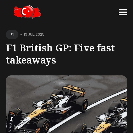
Search
•
for
19 JUL, 2025
F1
Blog
F1 British GP: Five fast
takeaways