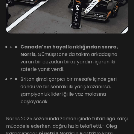
Canada’nın hayal kırıklığından sonra,
Norris
, Gümüşstone’da takım arkadaşına
vuran bir cezadan biraz yardım içeren iki
zaferle yanıt verdi.
Briton şimdi çarpıcı bir mesafe içinde geri
döndü ve bir sonraki iki yarış kazanırsa,
şampiyonluk liderliği ile yaz molasına
başlayacak.
Norris 2025 sezonunda zaman içinde tutarlılığa karşı
mücadele ederken, doğru hızla telafi etti.- Oleg
KarpovOscar
piastri
? Norris’in Piastri’ye karşı