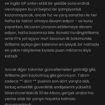
ve İngiliz GP onları etkili bir şekilde sona erdirdi.
Verstappen bu yıl beşinci bir şampiyonluk
kazanmayacak, ancak hız ve yarış sanatları ile her
hafta bir faktör olmaya devam ediyor - ve bunu
yaparken, McLaren ünvanını etkilemeye devam
ediyor, hatta kazanırsa bile. Ronald VordingWilliams
artık F1’e yol açıyor mu? Sezonun ilk bölümünde,
Williams açıkça geri kalanının en iyisiydi, bir noktada
en yakın rakiplerine kıyasla puan miktarını ikiye
katladı.
Ancak diğer takımlar güncellemeleri getirdiği gibi,
Williams geri kaybolmuş gibi görünüyor. Takım
sadece ** dört ** puanını son dört yarışta aldı,
birkaç emeklilik güvenilirlik endişelerini yükseltti.
Silverstone’daki ilk 10’da Albon, gerçek araba hızı
yerine ıslak bir yarışın hayatta kalması
durumundaydı.