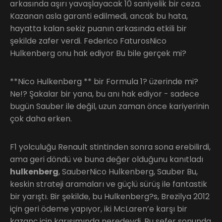
arkasında aşırı yavaşlayacak 10 saniyelik bir ceza.
Kazanan asla garanti edilmedi, ancak bu hata,
hayatta kalan sekiz puanın arkasında etkili bir
şekilde zafer verdi. Federico FaturosNico
Hulkenberg onu hak ediyor Bu bile gerçek mi?
**Nico Hulkenberg ** bir Formula 1? üzerinde mi?
Ne!? Şakalar bir yana, bu anı hak ediyor - sadece
bugün Sauber ile değil, uzun zaman önce kariyerinin
çok daha erken.
F1 yolculuğu Renault stintinden sonra sona erebilirdi,
ama geri döndü ve buna değer olduğunu kanıtladı
hulkenberg
, SauberNico Hulkenberg, Sauber Bu,
keskin strateji aramaları ve güçlü sürüş ile fantastik
bir yarıştı. Bir şekilde, bu Hulkenberg?s, Brezilya 2012
için geri ödeme yapıyor, iki McLaren’e karşı bir
kazanç için karışımında neredeydi. Bu sefer sonunda