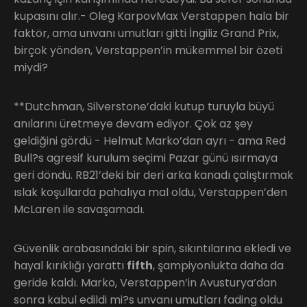
kupasını alır.- Oleg KarpovMax Verstappen hala bir
faktör, ama unvanı umutları gitti İngiliz Grand Prix,
birçok yönden, Verstappen’in mükemmel bir özeti
miydi?
**Dutchman, Silverstone’daki kutup turuyla büyü
anılarını üretmeye devam ediyor. Çok az şey
geldiğini gördü - Helmut Marko’dan ayrı - ama Red
Bull?s agresif kurulum seçimi Pazar günü ısırmaya
geri döndü. RB21’deki bir deri arka kanadı çalıştırmak
ıslak koşullarda pahalıya mal oldu, Verstappen’den
McLaren ile savaşamadı.
Güvenlik arabasındaki bir spin, sıkıntılarına ekledi ve
hayal kırıklığı yarattı
fifth
, şampiyonlukta daha da
geride kaldı. Marko, Verstappen’in Avusturya’dan
sonra kabul edildi mi?s unvanı umutları fading oldu