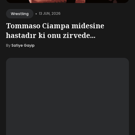
•
13 JUN, 2026
Wrestling
Tommaso Ciampa midesine
hastadır ki onu zirvede...
By
Safiye Gayip