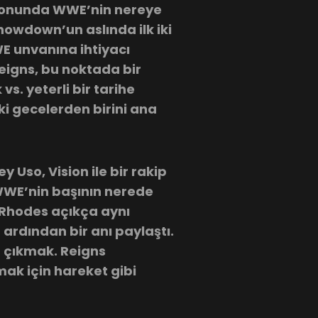
, sonunda WWE’nin nereye
showdown’un aslında ilk iki
E unvanına ihtiyacı
Reigns, bu noktada bir
vs. yeterli bir tarihe
ki gecelerden birini ana
y Uso, Vision ile bir rakip
WWE’nin başının nerede
e Rhodes açıkça aynı
rdından bir anı paylaştı.
a çıkmak. Reigns
ak için hareket gibi