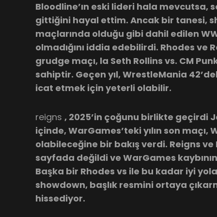
Bloodline’ın eski lideri hala mevcutsa
gittiğini hayal ettim. Ancak bir tanesi, 
maçlarında olduğu gibi dahil edilen WW
olmadığını iddia edebilirdi. Rhodes ve 
grudge maçı, la Seth Rollins vs. CM Punk 
sahiptir. Geçen yıl, WrestleMania 42’de
icat etmek için yeterli olabilir.
reigns
, 2025’in çoğunu birlikte geçirdi Je
içinde, WarGames’teki yılın son maçı, 
olabileceğine bir bakış verdi. Reigns v
sayfada değildi ve WarGames kaybının a
Başka bir Rhodes vs ile bu kadar iyi yol
showdown, başlık resmini ortaya çıkarm
hissediyor.