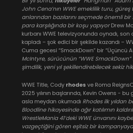
Bir yıl sonra,
hikayeler
“Hangman” Adam Pa
John Cena’nın WWE emeklilik turu, güreş 
anlarından bazılarını seçmede önemli bir 
para karşılığında bir koşu yapıyor
Drew McI
kurbanı WWE televizyonunda oynadı, son ol
kapladı – şok edici bir şekilde kazandı –
Cuma gecesi “SmackDown” bir “Üçüncü A
McIntyre, sürücünün “WWE SmackDown” 
şimdilik, yeni yıl şekillendirebilecek sekiz h
WWE Title, Cody
rhodes
ve Roma ReignsOu
2025 yılının başlarında, Kevin Owens - bu
asla meydan okumadı
Rhodes ilk yıldan b
Bloodline hikayesinde ağır katılımın kaldı
WrestleMania 41’deki WWE ünvanını kaybe
vazgeçtiğini gören eşitsiz bir kampanyaya