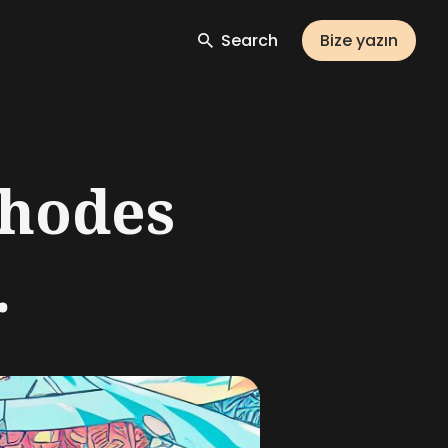
Search
Bize yazın
Rhodes
.