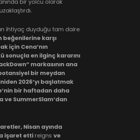
nında bir yolcu olarak
zaklaştırdı.
un ihtiyaç duyduğu tam daire
 beğenilerine karşı
ak için Cena’nın
onuçla en ilginç kararını
mackDown” markasının ana
 potansiyel bir meydan
aniden 2026’yı başlatmak
re’nin bir haftadan daha
nia ve SummerSlam’dan
aretler, Nisan ayında
 işaret etti
reigns
ve