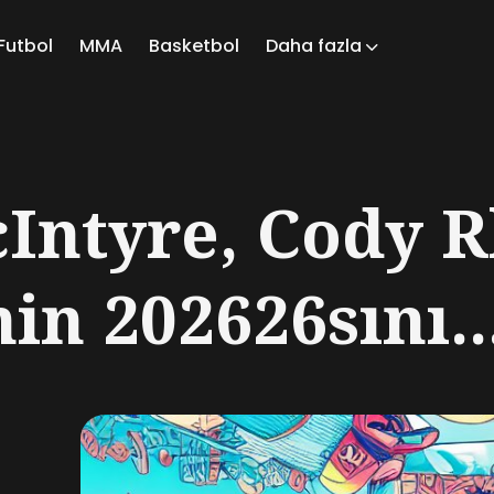
Futbol
MMA
Basketbol
Daha fazla
ch
Intyre, Cody 
n 202626sını..