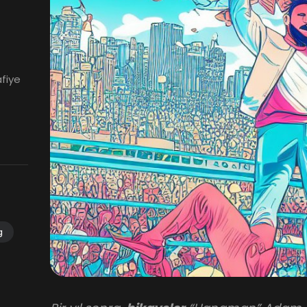
afiye
g