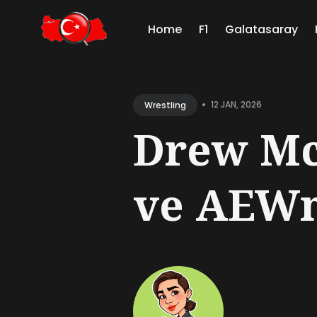
Home
F1
Galatasaray
Sear
for
•
12 JAN, 2026
Wrestling
Blog
Drew Mc
ve AEWni