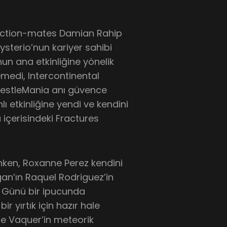
faction-mates Damian Rahip
ysterio’nun kariyer sahibi
’nun ana etkinliğine yönelik
emedi, Intercontinental
WrestleMania anı güvence
ı etkinliğine yendi ve kendini
 içerisindeki Fractures
ken, Roxanne Perez kendini
rgan’ın Raquel Rodriguez’in
gı Günü bir ipucunda
r yırtık için hazır hale
ie Vaquer’in meteorik