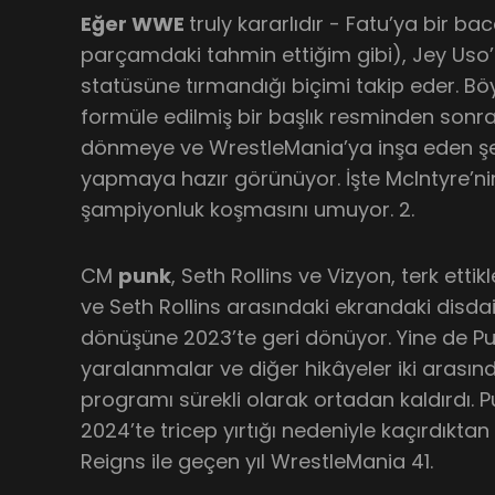
Eğer WWE
truly kararlıdır - Fatu’ya bir b
parçamdaki tahmin ettiğim gibi), Jey Uso
statüsüne tırmandığı biçimi takip eder. Bö
formüle edilmiş bir başlık resminden sonra
dönmeye ve WrestleMania’ya inşa eden şe
yapmaya hazır görünüyor. İşte McIntyre’nin
şampiyonluk koşmasını umuyor. 2.
CM
punk
, Seth Rollins ve Vizyon, terk etti
ve Seth Rollins arasındaki ekrandaki disda
dönüşüne 2023’te geri dönüyor. Yine de Pun
yaralanmalar ve diğer hikâyeler iki arasın
programı sürekli olarak ortadan kaldırdı.
2024’te tricep yırtığı nedeniyle kaçırdıkta
Reigns ile geçen yıl WrestleMania 41.