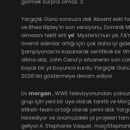
görmek sürpriz olmaz. 3.
Yargıçlık Günü sonsuza dek Absent eski 
ve Rhea Ripley’in son versiyonu, Dominik M
olmasını teklif etti
yıl
. Mysterio’nun yılı, FA
önemli adımlar attığı için çok daha iyi gid
Şampiyonası’nı kazanarak sertifikalı bir 
altına aldı, John Cena’yı efsanenin son canl
büyük bir yıl boyunca kurdu. Yargıçlık Günü
2026’da göstermeye devam ediyor.
Liv
morgan
, WWE televizyonundan yoksun
grup için yeni bir üye olarak tanıttı ve Mo
etiketi-team ortağı olarak yerini aldı. Yar
hissediyor ve önümüzdeki yıl projeleri tam bi
geliyor.4. Stephanie Vaquer, maçıStephan