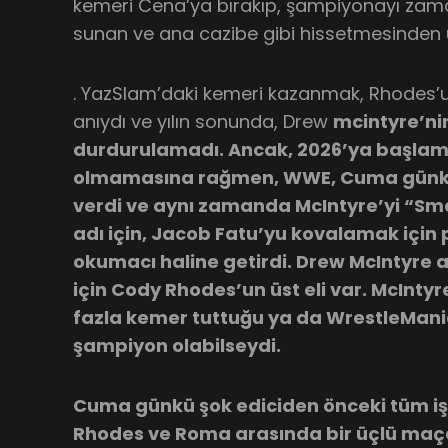
kemeri Cena’ya bırakıp, şampiyonayı zama
sunan ve ana cazibe gibi hissetmesinden u
. YazSlam’daki kemeri kazanmak, Rhodes’
anıydı ve yılın sonunda, Drew
mcintyre’nin
durdurulamadı. Ancak, 2026’ya başlam
olmamasına rağmen, WWE, Cuma günkü s
verdi ve aynı zamanda McIntyre’yi “S
adı için, Jacob Fatu’yu kovalamak için
okumacı haline getirdi. Drew McIntyre 
için Cody Rhodes’un üst eli var. McInty
fazla kemer tuttuğu ya da WrestleMa
şampiyon olabilseydi.
Cuma günkü şok ediciden önceki tüm iş
Rhodes ve Roma arasında bir üçlü maça