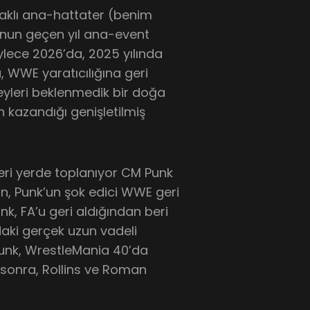
acaklı ana-hattater (benim
’nun geçen yıl ana-event
ylece 2026’da, 2025 yılında
, WWE yaratıcılığına geri
yleri beklenmedik bir doğa
 kazandığı genişletilmiş
kleri yerde toplanıyor CM Punk
in, Punk’un şok edici WWE geri
k, FA’u geri aldığından beri
daki gerçek uzun vadeli
 Punk, WrestleMania 40’da
n sonra, Rollins ve Roman