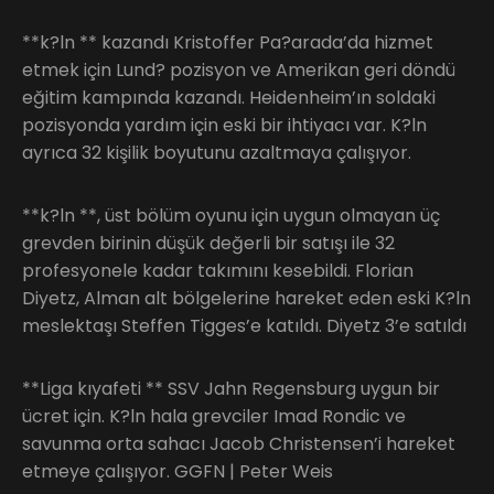
**k?ln ** kazandı Kristoffer Pa?arada’da hizmet
etmek için Lund? pozisyon ve Amerikan geri döndü
eğitim kampında kazandı. Heidenheim’ın soldaki
pozisyonda yardım için eski bir ihtiyacı var. K?ln
ayrıca 32 kişilik boyutunu azaltmaya çalışıyor.
**k?ln **, üst bölüm oyunu için uygun olmayan üç
grevden birinin düşük değerli bir satışı ile 32
profesyonele kadar takımını kesebildi. Florian
Diyetz, Alman alt bölgelerine hareket eden eski K?ln
meslektaşı Steffen Tigges’e katıldı. Diyetz 3’e satıldı
**Liga kıyafeti ** SSV Jahn Regensburg uygun bir
ücret için. K?ln hala grevciler Imad Rondic ve
savunma orta sahacı Jacob Christensen’i hareket
etmeye çalışıyor. GGFN | Peter Weis