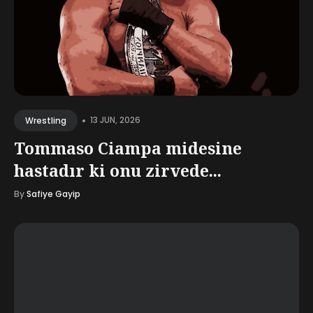
•
13 JUN, 2026
Wrestling
Tommaso Ciampa midesine
hastadır ki onu zirvede...
By
Safiye Gayip