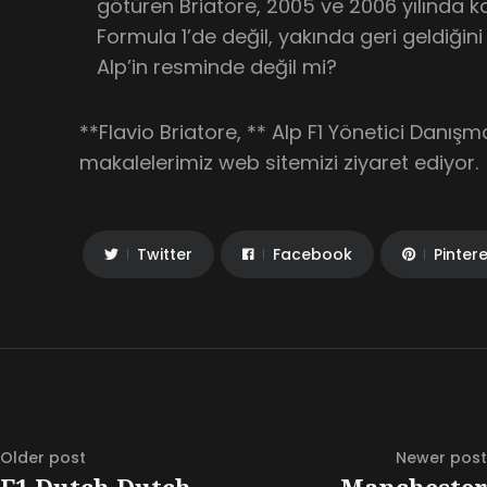
götüren Briatore, 2005 ve 2006 yılında k
Formula 1’de değil, yakında geri geldiği
Alp’in resminde değil mi?
**Flavio Briatore, ** Alp F1 Yönetici Danı
makalelerimiz web sitemizi ziyaret ediyor.
Twitter
Facebook
Pinter
Older post
Newer post
F1 Dutch Dutch
Manchester