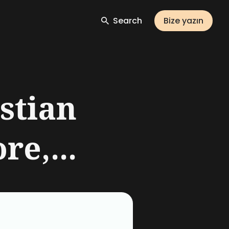
Search
Bize yazın
stian
re,...