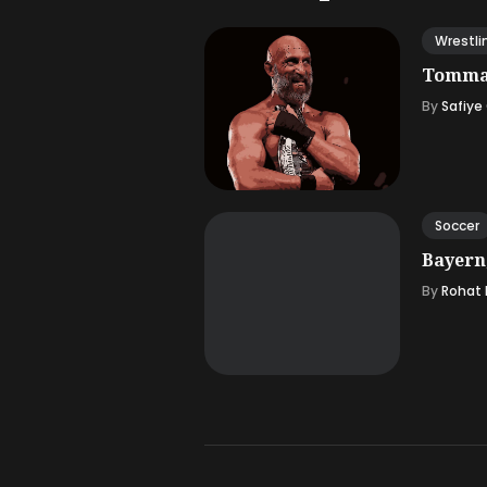
Wrestli
Tommas
By
Safiye
Soccer
Bayern
By
Rohat K