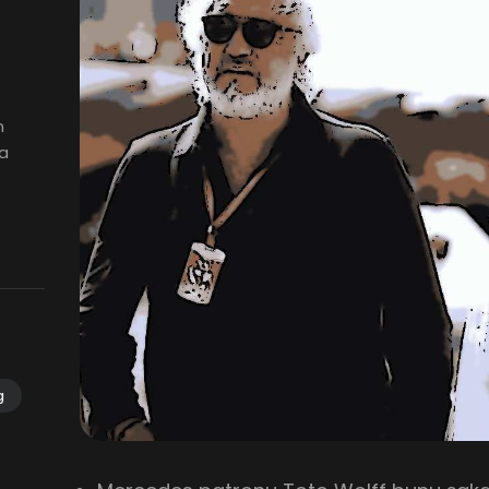
n
la
g