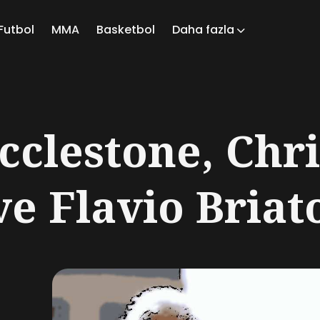
Futbol
MMA
Basketbol
Daha fazla
ch
cclestone, Chri
e Flavio Briato