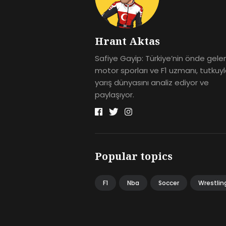
Hrant Aktas
Safiye Gayip: Türkiye’nin önde gele
motor sporları ve F1 uzmanı, tutkuy
yarış dünyasını analiz ediyor ve
paylaşıyor.
Popular topics
F1
Nba
Soccer
Wrestlin