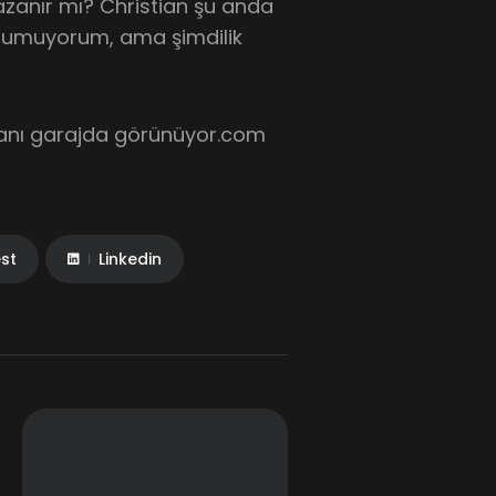
azanır mı? Christian şu anda
ni umuyorum, ama şimdilik
şmanı garajda görünüyor.com
est
Linkedin