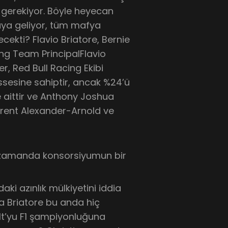
 gerekiyor. Böyle heyecan
raya geliyor, tüm mafya
recekti? Flavio Briatore, Bernie
ing Team PrincipalFlavio
r, Red Bull Racing Ekibi
ssesine sahiptir, ancak %24’ü
e aittir ve Anthony Joshua
, Trent Alexander-Arnold ve
 zamanda konsorsiyumun bir
ki azınlık mülkiyetini iddia
ama Briatore bu anda hiç
t’yu F1 şampiyonluğuna