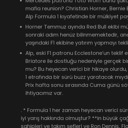
Mercedes patronu Toto Wolff bunu şak
mafia reunion? Christian Horner, Bernie 
Alp Formula 1 kıyafetinde bir mülkiyet pay
Horner Temmuz ayında Red Bull ekibi mü
sonraki adım henüz bilinmemektedir, a
yaşındaki F1 ekibine yatırım yapmayı teklif
Alp, eski F1 patronu Ecclestone’un teklif 
Briatore ile dostluğu nedeniyle gerçek bir
mu? Bu heyecan verici bir hikaye olurd
1 etrafında bir sürü buzz yaratacak mıy
Prix hafta sonu sırasında Cuma günü sö
ihtiyacımız var.
. * Formula 1 her zaman heyecan verici sürü
iyi yarış hakkında olmuştur? **in büyük çağ
sahipleri ve takım şefleri ve Ron Dennis, 