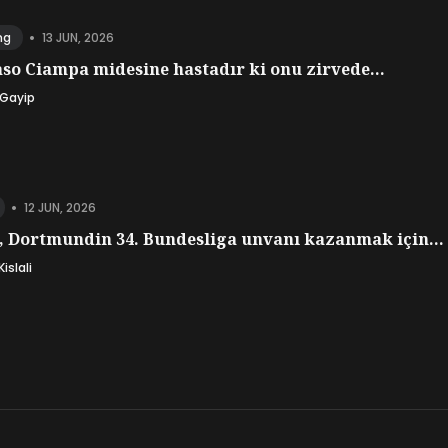
•
13 JUN, 2026
ng
o Ciampa midesine hastadır ki onu zirvede...
 Gayip
•
12 JUN, 2026
, Dortmundin 34. Bundesliga unvanı kazanmak için...
islali