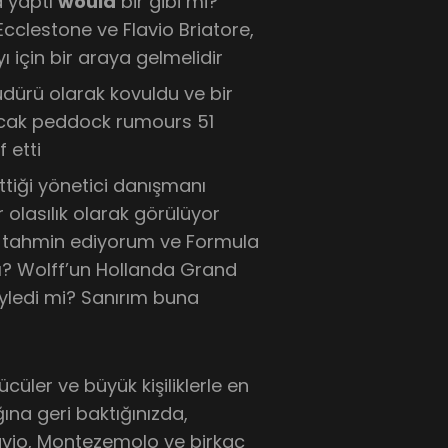
a yaptı
would
bir gibi mi?
Ecclestone ve Flavio Briatore,
ı için bir araya gelmelidir
dürü olarak kovuldu ve bir
ncak peddock rumours 51
 etti
ettiği yönetici danışmanı
 olasılık olarak görülüyor
u, tahmin ediyorum ve Formula
dı? Wolff’un Hollanda Grand
yledi mi? Sanırım buna
cüler ve büyük kişiliklerle en
ına geri baktığınızda,
Flavio, Montezemolo ve birkaç