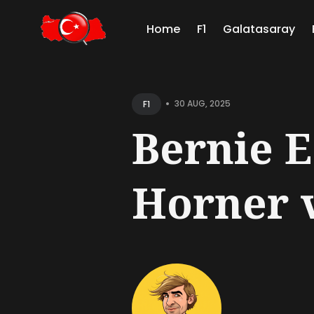
Home
F1
Galatasaray
Sear
for
•
30 AUG, 2025
F1
Blog
Bernie E
Horner v