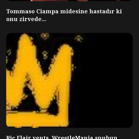
Tommaso Ciampa midesine hastadır ki
onu zirvede...
Ric Flair vents, WrestleMania snubun