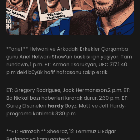
**ariel ** Helwani ve Arkadaki Erkekler Çarşamba
günü Ariel Helwani Show’un baskısı için yaşıyor. Tam
rundown, 1 p.m. ET: Arman Tsarukyan, UFC 317.1:40
p.m’deki büyük hafif haftasonu takip ettik.
ET: Gregory Rodrigues, Jack Hermansson.2 p.m. ET:
Bo Nickal bazı haberleri kırarak durur. 2:30 p.m. ET:
Güreş Efsaneleri
hardy
Boyz, Matt ve Jeff Hardy,
programa katılmak.3:30 p.m.
**ET: Hamzah ** Sheeraz, 12 Temmuz’u Edgar
Berlanga’ya karşı gösterdi.