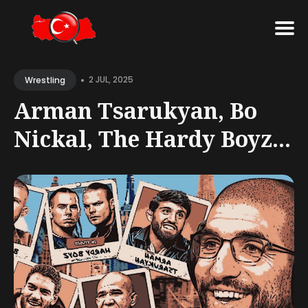
Search
•
for
2 JUL, 2025
Wrestling
Blog
Arman Tsarukyan, Bo
Nickal, The Hardy Boyz...