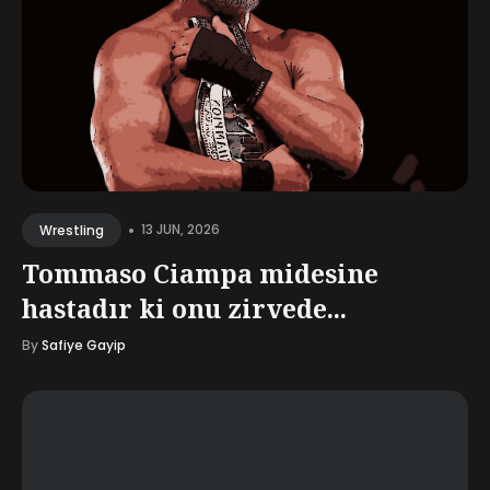
•
13 JUN, 2026
Wrestling
Tommaso Ciampa midesine
hastadır ki onu zirvede...
By
Safiye Gayip