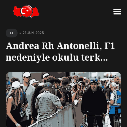
Search
•
for
28 JUN, 2025
F1
Blog
Andrea Rh Antonelli, F1
nedeniyle okulu terk...