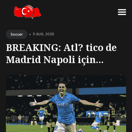
Search
•
for
11 AUG, 2025
Soccer
Blog
BREAKING: Atl? tico de
Madrid Napoli için...