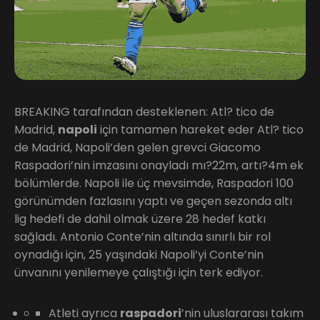
BREAKING tarafından desteklenen: Atl? tico de
Madrid,
napoli
için tamamen hareket eder Atl? tico
de Madrid, Napoli’den gelen grevci Giacomo
Raspadori’nin imzasını onayladı mı?22m, artı?4m ek
bölümlerde. Napoli ile üç mevsimde, Raspadori 100
görünümden fazlasını yaptı ve geçen sezonda altı
lig hedefi de dahil olmak üzere 28 hedef katkı
sağladı. Antonio Conte’nin altında sınırlı bir rol
oynadığı için, 25 yaşındaki Napoli’yi Conte’nin
ünvanını yenilemeye çalıştığı için terk ediyor.
Atleti ayrıca
raspadori
’nin uluslararası takım